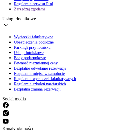
Regulamin serwisu R.pl
Zarządzaj zgodami
Usługi dodatkowe
Wycieczki fakultatywne
Ubezpieczenia podróżne
Parkingi przy lotnisku
Usługi lotniskowe
Bony podarunkowe
Pewność niezmiennej ceny
Bezpłatne odwołanie rezerwacji
Regulamin miejsc w samolocie
Regulamin wycieczek fakultatywnych
Regulamin szkoleń narciarskich
Bezpłatna zmiana rezerwacji
Social media
Kanały płatności