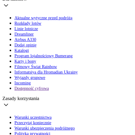
Aktualne wytyczne przed podróżą
Rozkłady lotów
Linie lotnicze
Dreamliner
Airbus A330
Dodaj opinię
Katalogi
Program lojalnościowy Bumerang
Karty i bony
Filmowy Świat Rainbow
Informatsiya dla Hromadian Ukrainy
Wyjazdy grupowe
Incoming
Dostępność cyfrowa
Zasady korzystania
Warunki uczestnictwa
Przeczytaj koniecznie
Warunki ubezpieczenia podróżnego
Polityka prywatności