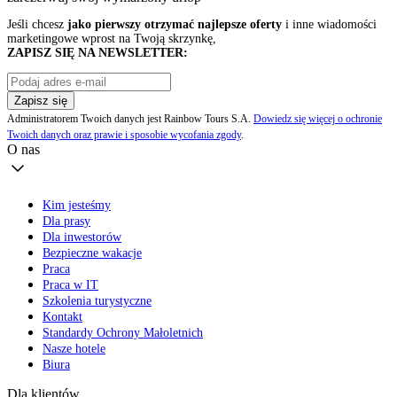
Jeśli chcesz
jako pierwszy otrzymać najlepsze oferty
i inne wiadomości
marketingowe wprost na Twoją skrzynkę,
ZAPISZ SIĘ NA NEWSLETTER:
Zapisz się
Administratorem Twoich danych jest Rainbow Tours S.A.
Dowiedz się więcej o ochronie
Twoich danych oraz prawie i sposobie wycofania zgody
.
O nas
Kim jesteśmy
Dla prasy
Dla inwestorów
Bezpieczne wakacje
Praca
Praca w IT
Szkolenia turystyczne
Kontakt
Standardy Ochrony Małoletnich
Nasze hotele
Biura
Dla klientów