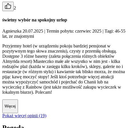
2
świetny wybór na spokojny urlop
Agnieszka 20.07.2025
| Termin pobytu: czerwiec 2025
| Tagi: 46-55
lat, ze znajomymi
Przyjemny hotel (w urządzeniu pokoju bardziej pensjonat w
pozytywnym tego słowa znaczeniu), czysty z przemiłą obsługą.
Dostępne 3 różne baseny (zaleta połączenia różnych obiektów
Almyrida resort) Miasteczko małe ale wszystko w nim jest - kilka
rodzajów plaż (każda w zasięgu kilku kroków), sklepy, galerie no i
restauracje (w różnym stylu) i kawiarnie tak blisko morza, że można
pijąc kawę moczyć stopy! Jeśli ktoś potrzebuje więcej atrakcji
można wypożyczyć samochód i pojechać do Chanii lub na
wycieczkę z Rainbow (jest także możliwość zakupu wycieczek w
lokalnym biurze). Polecam!
Więcej
Pokaż więcej opinii (19)
Pogoda