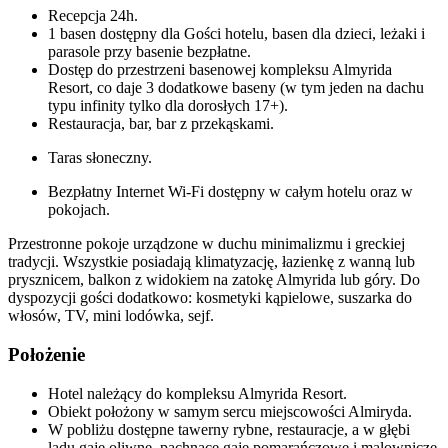
Recepcja 24h.
1 basen dostępny dla Gości hotelu, basen dla dzieci, leżaki i
parasole przy basenie bezpłatne.
Dostęp do przestrzeni basenowej kompleksu Almyrida
Resort, co daje 3 dodatkowe baseny (w tym jeden na dachu
typu infinity tylko dla dorosłych 17+).
Restauracja, bar, bar z przekąskami.
Taras słoneczny.
Bezpłatny Internet Wi-Fi dostępny w całym hotelu oraz w
pokojach.
Przestronne pokoje urządzone w duchu minimalizmu i greckiej
tradycji. Wszystkie posiadają klimatyzację, łazienkę z wanną lub
prysznicem, balkon z widokiem na zatokę Almyrida lub góry. Do
dyspozycji gości dodatkowo: kosmetyki kąpielowe, suszarka do
włosów, TV, mini lodówka, sejf.
Położenie
Hotel należący do kompleksu Almyrida Resort.
Obiekt położony w samym sercu miejscowości Almiryda.
W pobliżu dostępne tawerny rybne, restauracje, a w głębi
lądu gaje oliwne, pachnące gaje pomarańczowe i malownicze