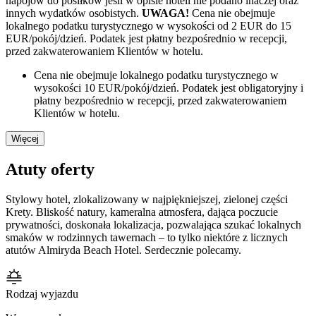
napojów do posiłków jeśli w opisie hoteli nie podano inaczej oraz
innych wydatków osobistych.
UWAGA!
Cena nie obejmuje
lokalnego podatku turystycznego w wysokości od 2 EUR do 15
EUR/pokój/dzień. Podatek jest płatny bezpośrednio w recepcji,
przed zakwaterowaniem Klientów w hotelu.
Cena nie obejmuje lokalnego podatku turystycznego w
wysokości 10 EUR/pokój/dzień. Podatek jest obligatoryjny i
płatny bezpośrednio w recepcji, przed zakwaterowaniem
Klientów w hotelu.
Więcej
Atuty oferty
Stylowy hotel, zlokalizowany w najpiękniejszej, zielonej części
Krety. Bliskość natury, kameralna atmosfera, dająca poczucie
prywatności, doskonała lokalizacja, pozwalająca szukać lokalnych
smaków w rodzinnych tawernach – to tylko niektóre z licznych
atutów Almiryda Beach Hotel. Serdecznie polecamy.
Rodzaj wyjazdu