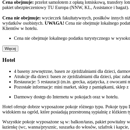
Cena obejmuje:
przelot samolotem z opłatą lotniskową, transfery lo
pakiet ubezpieczeniowy TU Europa (NNW, KL, Assistance i bagaż).
Cena nie obejmuje:
wycieczek fakultatywnych, posiłków innych niż 
wydatków osobistych.
UWAGA!
Cena nie obejmuje lokalnego podat
Klientów w hotelu.
Cena nie obejmuje lokalnego podatku turystycznego w wysokoś
Więcej
Hotel
4 baseny zewnętrzne, basen ze zjeżdżalniami dla dzieci, darmo
Atrakcje dla dzieci: basen ze zjeżdżalniami dla dzieci, plac zab
Restauracje: 5 restauracji (m.in. grecka, azjatycka, z owocami 
Pozostałe informacje: mini market, sklep z pamiątkami, sklep 
Darmowy dostęp do Internetu w pokojach oraz w hotelu.
Hotel oferuje dobrze wyposażone pokoje różnego typu. Pokoje typu
widokiem na ogród, które posiadają przestronną sypialnię z łóżkiem 
Wszystkie pokoje wyposażone są w: balkon/taras, pakiet powitalny w
łazienkę (wc, wanna/prysznic, suszarka do włosów, szlafrok i kapcie