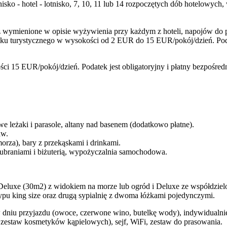
tnisko - hotel - lotnisko, 7, 10, 11 lub 14 rozpoczętych dób hotelowy
wymienione w opisie wyżywienia przy każdym z hoteli, napojów do pos
ku turystycznego w wysokości od 2 EUR do 15 EUR/pokój/dzień. Poda
ci 15 EUR/pokój/dzień. Podatek jest obligatoryjny i płatny bezpośred
we leżaki i parasole, altany nad basenem (dodatkowo płatne).
aw.
morza), bary z przekąskami i drinkami.
z ubraniami i biżuterią, wypożyczalnia samochodowa.
 Deluxe (30m2) z widokiem na morze lub ogród i Deluxe ze współdzie
typu king size oraz drugą sypialnię z dwoma łóżkami pojedynczymi.
 dniu przyjazdu (owoce, czerwone wino, butelkę wody), indywidualnie s
, zestaw kosmetyków kąpielowych), sejf, WiFi, zestaw do prasowania.