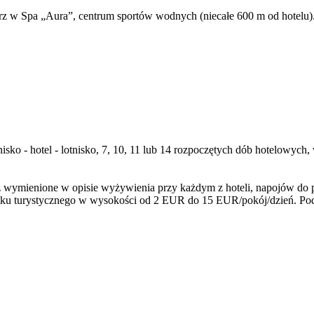
arz w Spa „Aura”, centrum sportów wodnych (niecałe 600 m od hotelu)
tnisko - hotel - lotnisko, 7, 10, 11 lub 14 rozpoczętych dób hotelowy
wymienione w opisie wyżywienia przy każdym z hoteli, napojów do pos
ku turystycznego w wysokości od 2 EUR do 15 EUR/pokój/dzień. Poda