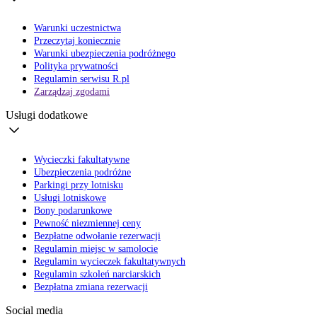
Warunki uczestnictwa
Przeczytaj koniecznie
Warunki ubezpieczenia podróżnego
Polityka prywatności
Regulamin serwisu R.pl
Zarządzaj zgodami
Usługi dodatkowe
Wycieczki fakultatywne
Ubezpieczenia podróżne
Parkingi przy lotnisku
Usługi lotniskowe
Bony podarunkowe
Pewność niezmiennej ceny
Bezpłatne odwołanie rezerwacji
Regulamin miejsc w samolocie
Regulamin wycieczek fakultatywnych
Regulamin szkoleń narciarskich
Bezpłatna zmiana rezerwacji
Social media