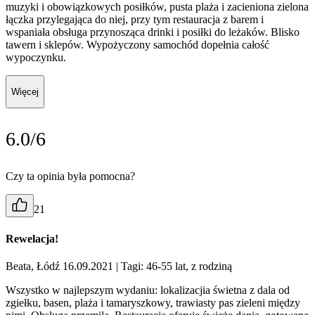
muzyki i obowiązkowych posiłków, pusta plaża i zacieniona zielona
łączka przylegająca do niej, przy tym restauracja z barem i
wspaniała obsługa przynosząca drinki i posiłki do leżaków. Blisko
tawern i sklepów. Wypożyczony samochód dopełnia całość
wypoczynku.
Więcej
6.0/6
Czy ta opinia była pomocna?
21
Rewelacja!
Beata, Łódź 16.09.2021
| Tagi: 46-55 lat, z rodziną
Wszystko w najlepszym wydaniu: lokalizacjia świetna z dala od
zgiełku, basen, plaża i tamaryszkowy, trawiasty pas zieleni między