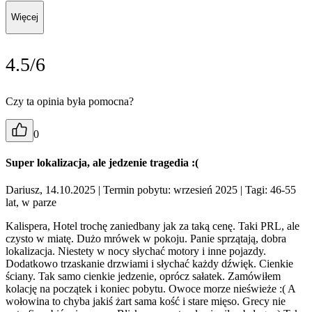
Więcej
4.5/6
Czy ta opinia była pomocna?
0
Super lokalizacja, ale jedzenie tragedia :(
Dariusz, 14.10.2025
| Termin pobytu: wrzesień 2025
| Tagi: 46-55
lat, w parze
Kalispera, Hotel trochę zaniedbany jak za taką cenę. Taki PRL, ale
czysto w miatę. Dużo mrówek w pokoju. Panie sprzątają, dobra
lokalizacja. Niestety w nocy słychać motory i inne pojazdy.
Dodatkowo trzaskanie drzwiami i słychać każdy dźwięk. Cienkie
ściany. Tak samo cienkie jedzenie, oprócz sałatek. Zamówiłem
kolację na początek i koniec pobytu. Owoce morze nieświeże :( A
wołowina to chyba jakiś żart sama kość i stare mięso. Grecy nie