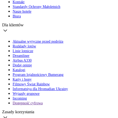
Kontakt
Standardy Ochrony Małoletnich
Nasze hotele
Biura
Dla klientów
Aktualne wytyczne przed podróżą
Rozkłady lotów
Linie lotnicze
Dreamliner
Airbus A330
Dodaj opinię
Katalogi
Program lojalnościowy Bumerang
Karty i bony
Filmowy Świat Rainbow
Informatsiya dla Hromadian Ukrainy
Wyjazdy grupowe
Incoming
Dostępność cyfrowa
Zasady korzystania