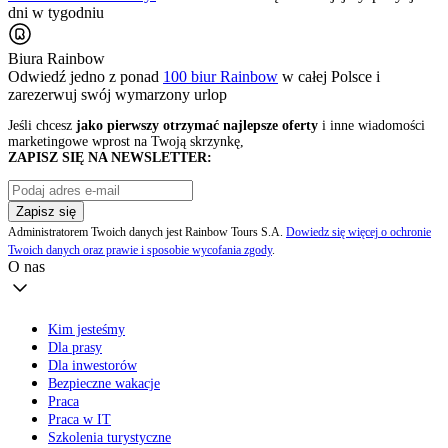
dni w tygodniu
Biura Rainbow
Odwiedź jedno z ponad
100 biur Rainbow
w całej Polsce i
zarezerwuj swój
wymarzony urlop
Jeśli chcesz
jako pierwszy otrzymać najlepsze oferty
i inne wiadomości
marketingowe wprost na Twoją skrzynkę,
ZAPISZ SIĘ NA NEWSLETTER:
Zapisz się
Administratorem Twoich danych jest Rainbow Tours S.A.
Dowiedz się więcej o ochronie
Twoich danych oraz prawie i sposobie wycofania zgody
.
O nas
Kim jesteśmy
Dla prasy
Dla inwestorów
Bezpieczne wakacje
Praca
Praca w IT
Szkolenia turystyczne