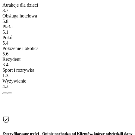
Atrakcje dla dzieci
3.7
Obsługa hotelowa
5.8
Plaża
5.1
Pokój
5.4
Położenie i okolica
5.6
Rezydent
3.4
Sport i rozrywka
1.3
Wyżywienie
4.3
Zweryfikowane treści
- Opinie pochodzą od Klientów, którzy odwiedzili dany