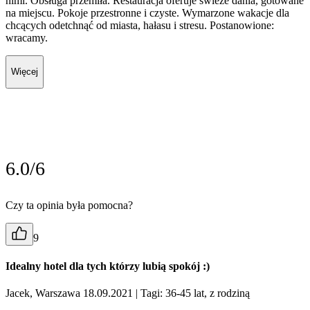
nimi. Obsługa przemiła. Restauracja oferuje świeże dania, gotowane
na miejscu. Pokoje przestronne i czyste. Wymarzone wakacje dla
chcących odetchnąć od miasta, hałasu i stresu. Postanowione:
wracamy.
Więcej
6.0/6
Czy ta opinia była pomocna?
9
Idealny hotel dla tych którzy lubią spokój :)
Jacek, Warszawa 18.09.2021
| Tagi: 36-45 lat, z rodziną