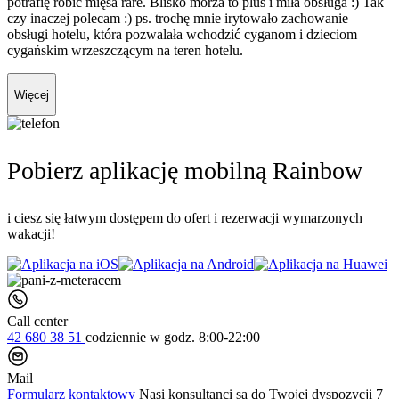
potrafię robić mięsa rare. Blisko morza to plus i miła obsługa :) Tak
czy inaczej polecam :) ps. trochę mnie irytowało zachowanie
obsługi hotelu, która pozwalała wchodzić cyganom i dzieciom
cygańskim wrzeszczącym na teren hotelu.
Więcej
Pobierz aplikację mobilną Rainbow
i ciesz się łatwym dostępem do ofert i rezerwacji wymarzonych
wakacji!
Call center
42 680 38 51
codziennie
w godz. 8:00-22:00
Mail
Formularz kontaktowy
Nasi konsultanci są do Twojej dyspozycji 7