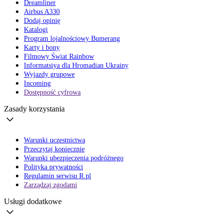
Dreamliner
Airbus A330
Dodaj opinię
Katalogi
Program lojalnościowy Bumerang
Karty i bony
Filmowy Świat Rainbow
Informatsiya dla Hromadian Ukrainy
Wyjazdy grupowe
Incoming
Dostępność cyfrowa
Zasady korzystania
Warunki uczestnictwa
Przeczytaj koniecznie
Warunki ubezpieczenia podróżnego
Polityka prywatności
Regulamin serwisu R.pl
Zarządzaj zgodami
Usługi dodatkowe