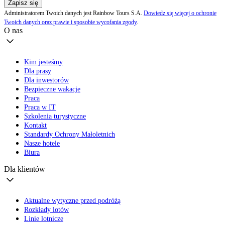
Zapisz się
Administratorem Twoich danych jest Rainbow Tours S.A.
Dowiedz się więcej o ochronie
Twoich danych oraz prawie i sposobie wycofania zgody
.
O nas
Kim jesteśmy
Dla prasy
Dla inwestorów
Bezpieczne wakacje
Praca
Praca w IT
Szkolenia turystyczne
Kontakt
Standardy Ochrony Małoletnich
Nasze hotele
Biura
Dla klientów
Aktualne wytyczne przed podróżą
Rozkłady lotów
Linie lotnicze