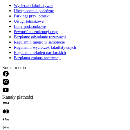
Wycieczki fakultatywne
Ubezpieczenia podróżne
Parkingi przy lotnisku
Usługi lotniskowe
Bony podarunkowe
Pewność niezmiennej ceny
Bezpłatne odwołanie rezerwacji
Regulamin miejsc w samolocie
Regulamin wycieczek fakultatywnych
Regulamin szkoleń narciarskich
Bezpłatna zmiana rezerwacji
Social media
Kanały płatności