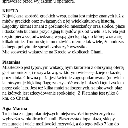
sprawdzać przed wyjazdem u operatora.
KRETA
Największa spośród greckich wysp, pełna jest miejsc znanych już z
mitów greckich oraz związanych z jej wielokulturową historią.
Łagodny klimat i znani z gościnności mieszkańcy oraz słońce, plaże
i doskonała kuchnia przyciągają turystów już od wielu lat. Kreta jest
często pierwszą odwiedzaną wyspą grecką i tą, do której wraca się
kilkakrotnie. Trudno się temu dziwić - oferuje tak wiele, że podczas
jednego pobytu nie sposób zobaczyć wszystko.
Miejscowości wakacyjne na Krecie w okolicach Chanii
Platanias
Miasteczko jest typowym wakacyjnym kurortem z olbrzymią ofertą
gastronomiczną i rozrywkową, w którym wiele się dzieje o każdej
porze dnia. Główna plaża jest świetnie zagospodarowana (od wielu
lat otrzymuje błękitną flagę za czystość wody i plaży) i tętni życiem
przez całe lato. Jest też kilka mniej zatłoczonych, zatokowych plaż
na których jest zdecydowanie spokojniej. Z Platanias jest tylko 8
km. do Chanii.
Agia Marina
To jedna z najpopularniejszych miejscowości turystycznych na
wybrzeżu w okolicach Chanii. Piaszczysta długa plaża, sklepy
restauracje i wiele możliwości rozrywki, a do tego tylko 7 km do