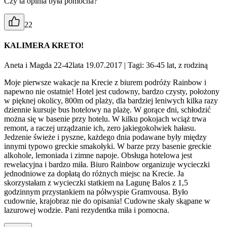
Czy ta opinia była pomocna?
22
KALIMERA KRETO!
Aneta i Magda 22-42lata 19.07.2017
| Tagi: 36-45 lat, z rodziną
Moje pierwsze wakacje na Krecie z biurem podróży Rainbow i
napewno nie ostatnie! Hotel jest cudowny, bardzo czysty, położony
w pięknej okolicy, 800m od plaży, dla bardziej leniwych kilka razy
dziennie kursuje bus hotelowy na plażę. W gorące dni, schłodzić
można się w basenie przy hotelu. W kilku pokojach wciąż trwa
remont, a raczej urządzanie ich, zero jakiegokolwiek hałasu.
Jedzenie świeże i pyszne, każdego dnia podawane były między
innymi typowo greckie smakołyki. W barze przy basenie greckie
alkohole, lemoniada i zimne napoje. Obsługa hotelowa jest
rewelacyjna i bardzo miła. Biuro Rainbow organizuje wycieczki
jednodniowe za dopłatą do różnych miejsc na Krecie. Ja
skorzystałam z wycieczki statkiem na Lagunę Balos z 1,5
godzinnym przystankiem na półwyspie Gramvousa. Było
cudownie, krajobraz nie do opisania! Cudowne skały skąpane w
lazurowej wodzie. Pani rezydentka miła i pomocna.