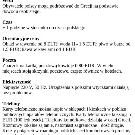
Wiza
Obywatele polscy mogą podróżować do Grecji na podstawie
dowodu osobistego.
Czas
+ 1 godzinę w stosunku do czasu polskiego.
Orientacyjne ceny
Obiad w tawernie od 8 EUR; woda 1l - 1.5 EUR; piwo w barze od
1.5 EUR; kawa w kawiarni od 1 EUR
Poczta
Znaczek na kartkę pocztową kosztuje 0.80 EUR. W wielu
miejscach stoją skrzynki pocztowe, często również w hotelach.
Elektryczność
Napięcie 220 V, 50 Hz. Urządzenia z polskimi wtyczkami działają
bez problemów.
Telefony
Karty telefoniczne można kupić w sklepach i kioskach w pobliżu
publicznych aparatów telefonicznych. Karty telefoniczne kosztują 5
EUR (100 jednostek). Telefony komórkowe działają w całej Grecji.
Rozmowy lokalne są tanie, natomiast zagraniczne - dość drogie.
Koszty połączeń w roamingu polskich sieci komórkowych prosimy