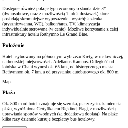
Dostępne również pokoje typu economy o standardzie 3*
(dwuosobowe, oraz z możliwością 1 lub 2 dostawek) które
posiadają skromniejsze wyposażenie i wystrój: łazienka
(prysznic/wanna, WC), balkon/taras, TV, klimatyzacja
indywidualnie sterowana (w cenie). Możliwe korzystanie z całej
infrastruktury hotelu Rethymno Le Grand Blue.
Położenie
Hotel usytuowany na północnym wybrzeżu Krety, w malowniczej,
nadmorskiej miejscowości - Adelianos Kampos. Odległość od
lotniska w Chani wynosi ok. 65 km., od historycznego miasta
Rethymnon ok. 7 km, a od przystanku autobusowego ok. 800 m.
Mapa
Plaża
Ok. 800 m od hotelu znajduje się szeroka, piaszczysto- kamienista
plaża, wyróżniona Certyfikatem Błękitnej Flagi, z możliwością
uprawiania sportów wodnych (za dodatkową dopłatą). Na plażę
kilka razy dziennie kursuje bezpłatny bus hotelowy.