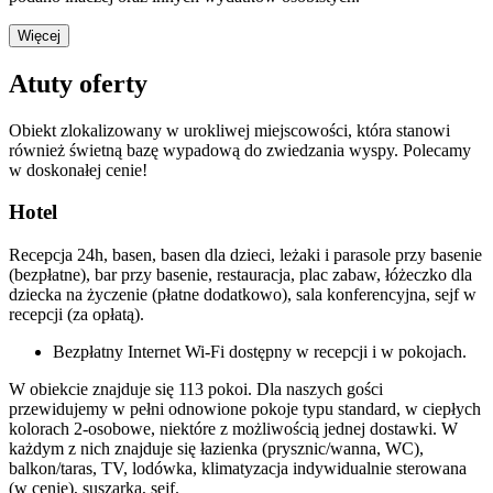
Więcej
Atuty oferty
Obiekt zlokalizowany w urokliwej miejscowości, która stanowi
również świetną bazę wypadową do zwiedzania wyspy. Polecamy
w doskonałej cenie!
Hotel
Recepcja 24h, basen, basen dla dzieci, leżaki i parasole przy basenie
(bezpłatne), bar przy basenie, restauracja, plac zabaw, łóżeczko dla
dziecka na życzenie (płatne dodatkowo), sala konferencyjna, sejf w
recepcji (za opłatą).
Bezpłatny Internet Wi-Fi dostępny w recepcji i w pokojach.
W obiekcie znajduje się 113 pokoi. Dla naszych gości
przewidujemy w pełni odnowione pokoje typu standard, w ciepłych
kolorach 2-osobowe, niektóre z możliwością jednej dostawki. W
każdym z nich znajduje się łazienka (prysznic/wanna, WC),
balkon/taras, TV, lodówka, klimatyzacja indywidualnie sterowana
(w cenie), suszarka, sejf.