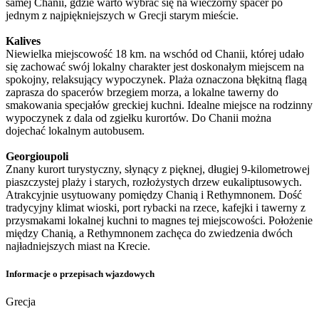
samej Chanii, gdzie warto wybrać się na wieczorny spacer po
jednym z najpiękniejszych w Grecji starym mieście.
Kalives
Niewielka miejscowość 18 km. na wschód od Chanii, której udało
się zachować swój lokalny charakter jest doskonałym miejscem na
spokojny, relaksujący wypoczynek. Plaża oznaczona błękitną flagą
zaprasza do spacerów brzegiem morza, a lokalne tawerny do
smakowania specjałów greckiej kuchni. Idealne miejsce na rodzinny
wypoczynek z dala od zgiełku kurortów. Do Chanii można
dojechać lokalnym autobusem.
Georgioupoli
Znany kurort turystyczny, słynący z pięknej, długiej 9-kilometrowej
piaszczystej plaży i starych, rozłożystych drzew eukaliptusowych.
Atrakcyjnie usytuowany pomiędzy Chanią i Rethymnonem. Dość
tradycyjny klimat wioski, port rybacki na rzece, kafejki i tawerny z
przysmakami lokalnej kuchni to magnes tej miejscowości. Położenie
między Chanią, a Rethymnonem zachęca do zwiedzenia dwóch
najładniejszych miast na Krecie.
Informacje o przepisach wjazdowych
Grecja