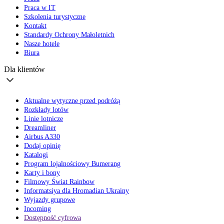
Praca w IT
Szkolenia turystyczne
Kontakt
Standardy Ochrony Małoletnich
Nasze hotele
Biura
Dla klientów
Aktualne wytyczne przed podróżą
Rozkłady lotów
Linie lotnicze
Dreamliner
Airbus A330
Dodaj opinię
Katalogi
Program lojalnościowy Bumerang
Karty i bony
Filmowy Świat Rainbow
Informatsiya dla Hromadian Ukrainy
Wyjazdy grupowe
Incoming
Dostępność cyfrowa