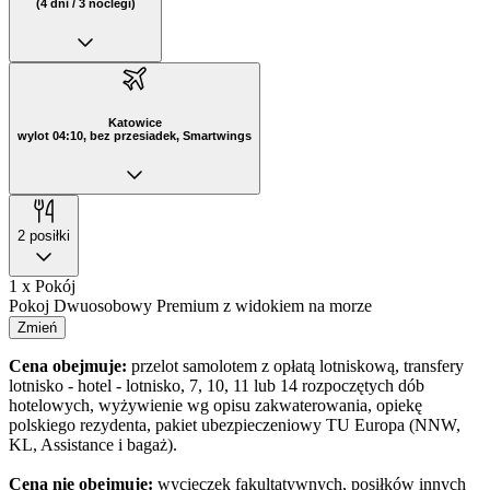
(4 dni / 3 noclegi)
Katowice
wylot 04:10, bez przesiadek, Smartwings
2 posiłki
1 x Pokój
Pokoj Dwuosobowy Premium z widokiem na morze
Zmień
Cena obejmuje:
przelot samolotem z opłatą lotniskową, transfery
lotnisko - hotel - lotnisko, 7, 10, 11 lub 14 rozpoczętych dób
hotelowych, wyżywienie wg opisu zakwaterowania, opiekę
polskiego rezydenta, pakiet ubezpieczeniowy TU Europa (NNW,
KL, Assistance i bagaż).
Cena nie obejmuje:
wycieczek fakultatywnych, posiłków innych