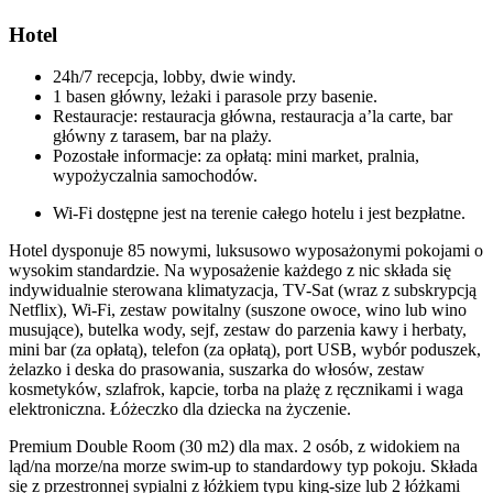
Hotel
24h/7 recepcja, lobby, dwie windy.
1 basen główny, leżaki i parasole przy basenie.
Restauracje: restauracja główna, restauracja a’la carte, bar
główny z tarasem, bar na plaży.
Pozostałe informacje: za opłatą: mini market, pralnia,
wypożyczalnia samochodów.
Wi-Fi dostępne jest na terenie całego hotelu i jest bezpłatne.
Hotel dysponuje 85 nowymi, luksusowo wyposażonymi pokojami o
wysokim standardzie. Na wyposażenie każdego z nic składa się
indywidualnie sterowana klimatyzacja, TV-Sat (wraz z subskrypcją
Netflix), Wi-Fi, zestaw powitalny (suszone owoce, wino lub wino
musujące), butelka wody, sejf, zestaw do parzenia kawy i herbaty,
mini bar (za opłatą), telefon (za opłatą), port USB, wybór poduszek,
żelazko i deska do prasowania, suszarka do włosów, zestaw
kosmetyków, szlafrok, kapcie, torba na plażę z ręcznikami i waga
elektroniczna. Łóżeczko dla dziecka na życzenie.
Premium Double Room (30 m2) dla max. 2 osób, z widokiem na
ląd/na morze/na morze swim-up to standardowy typ pokoju. Składa
się z przestronnej sypialni z łóżkiem typu king-size lub 2 łóżkami