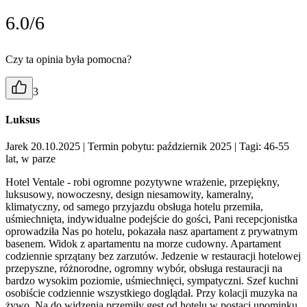
6.0/6
Czy ta opinia była pomocna?
3
Luksus
Jarek 20.10.2025
| Termin pobytu: październik 2025
| Tagi: 46-55
lat, w parze
Hotel Ventale - robi ogromne pozytywne wrażenie, przepiękny,
luksusowy, nowoczesny, design niesamowity, kameralny,
klimatyczny, od samego przyjazdu obsługa hotelu przemiła,
uśmiechnięta, indywidualne podejście do gości, Pani recepcjonistka
oprowadziła Nas po hotelu, pokazała nasz apartament z prywatnym
basenem. Widok z apartamentu na morze cudowny. Apartament
codziennie sprzątany bez zarzutów. Jedzenie w restauracji hotelowej
przepyszne, różnorodne, ogromny wybór, obsługa restauracji na
bardzo wysokim poziomie, uśmiechnięci, sympatyczni. Szef kuchni
osobiście codziennie wszystkiego doglądał. Przy kolacji muzyka na
żywo. Na do widzenia przemiły gest od hotelu w postaci upominku.