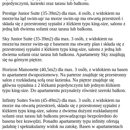
pojedynczymi, łazienki oraz tarasu lub balkonu.
Prestige Junior Suite (35-39m2) dla max. 4 osób, z widokiem na
morze/na ląd swim-up/ na morze swim-up ma otwartą przestrzeń i
składa się z przestronnej sypialni z łóżkiem typu king-size, salonu z
jedną lub dwiema sofami oraz tarasu lub balkonu.
Sky Junior Suite (35-39m2) dla max. 3 osób, z widokiem na
morze/na morze swim-up z basenem ma otwarty plan i składa się z
przestronnej sypialni z łóżkiem typu king-size, salonu z jedną lub
dwiema sofami oraz tarasu lub balkonu. Apartamenty Sky znajdują
się na górnym piętrze.
Horizon Maisonette (40,5m2) dla max. 3 osób, z widokiem na basen
to apartament dwupoziomowy. Na parterze znajduje się przestronny
salon z rozkładaną sofą oraz łazienka. Na piętrze znajduje się
główna sypialnia z 2 łóżkami pojedynczymi lub jednym łóżkiem
typu king-size. Do apartamentu przynależy również szeroki balkon.
Infinity Suites Swim (45-49m2) dla max. 3 osób, z widokiem na
morze ma otwartą przestrzeń, składa się z przestronnej sypialni z
łóżkiem typu king-size, salonu z dwiema dużymi rozkładanymi
sofami oraz tarasu lub balkonu prowadzącego bezpośrednio do
basenu bez krawędzi. Ponadto apartamenty typu infinity oferują
jadalnię i spektakularny widok na zatokę. Basen w apartamentach