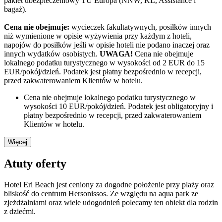
pakiet ubezpieczeniowy TU Europa (NNW, KL, Assistance i
bagaż).
Cena nie obejmuje:
wycieczek fakultatywnych, posiłków innych
niż wymienione w opisie wyżywienia przy każdym z hoteli,
napojów do posiłków jeśli w opisie hoteli nie podano inaczej oraz
innych wydatków osobistych.
UWAGA!
Cena nie obejmuje
lokalnego podatku turystycznego w wysokości od 2 EUR do 15
EUR/pokój/dzień. Podatek jest płatny bezpośrednio w recepcji,
przed zakwaterowaniem Klientów w hotelu.
Cena nie obejmuje lokalnego podatku turystycznego w
wysokości 10 EUR/pokój/dzień. Podatek jest obligatoryjny i
płatny bezpośrednio w recepcji, przed zakwaterowaniem
Klientów w hotelu.
Więcej
Atuty oferty
Hotel Eri Beach jest ceniony za dogodne położenie przy plaży oraz
bliskość do centrum Hersonissos. Ze względu na aqua park ze
zjeżdżalniami oraz wiele udogodnień polecamy ten obiekt dla rodzin
z dziećmi.