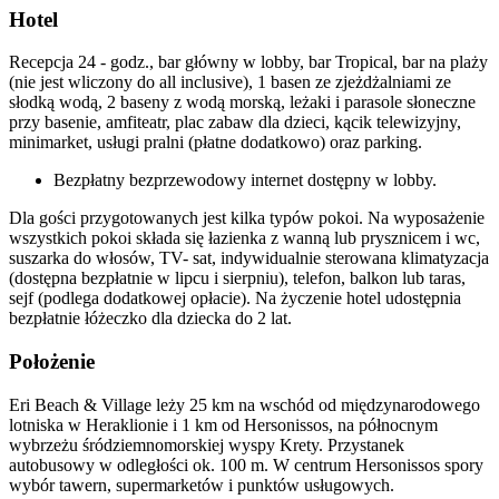
Hotel
Recepcja 24 - godz., bar główny w lobby, bar Tropical, bar na plaży
(nie jest wliczony do all inclusive), 1 basen ze zjeżdżalniami ze
słodką wodą, 2 baseny z wodą morską, leżaki i parasole słoneczne
przy basenie, amfiteatr, plac zabaw dla dzieci, kącik telewizyjny,
minimarket, usługi pralni (płatne dodatkowo) oraz parking.
Bezpłatny bezprzewodowy internet dostępny w lobby.
Dla gości przygotowanych jest kilka typów pokoi. Na wyposażenie
wszystkich pokoi składa się łazienka z wanną lub prysznicem i wc,
suszarka do włosów, TV- sat, indywidualnie sterowana klimatyzacja
(dostępna bezpłatnie w lipcu i sierpniu), telefon, balkon lub taras,
sejf (podlega dodatkowej opłacie). Na życzenie hotel udostępnia
bezpłatnie łóżeczko dla dziecka do 2 lat.
Położenie
Eri Beach & Village leży 25 km na wschód od międzynarodowego
lotniska w Heraklionie i 1 km od Hersonissos, na północnym
wybrzeżu śródziemnomorskiej wyspy Krety. Przystanek
autobusowy w odległości ok. 100 m. W centrum Hersonissos spory
wybór tawern, supermarketów i punktów usługowych.