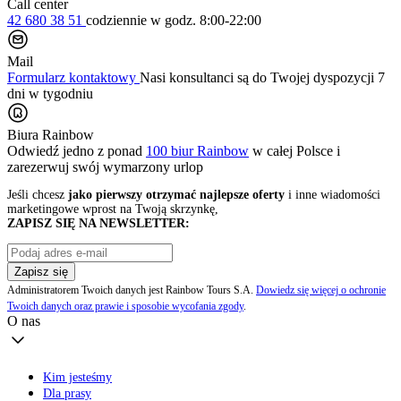
Call center
42 680 38 51
codziennie
w godz. 8:00-22:00
Mail
Formularz kontaktowy
Nasi konsultanci są do Twojej dyspozycji 7
dni w tygodniu
Biura Rainbow
Odwiedź jedno z ponad
100 biur Rainbow
w całej Polsce i
zarezerwuj swój
wymarzony urlop
Jeśli chcesz
jako pierwszy otrzymać najlepsze oferty
i inne wiadomości
marketingowe wprost na Twoją skrzynkę,
ZAPISZ SIĘ NA NEWSLETTER:
Zapisz się
Administratorem Twoich danych jest Rainbow Tours S.A.
Dowiedz się więcej o ochronie
Twoich danych oraz prawie i sposobie wycofania zgody
.
O nas
Kim jesteśmy
Dla prasy