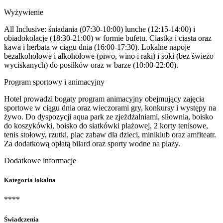
Wyżywienie
All Inclusive: śniadania (07:30-10:00) lunche (12:15-14:00) i
obiadokolacje (18:30-21:00) w formie bufetu. Ciastka i ciasta oraz
kawa i herbata w ciągu dnia (16:00-17:30). Lokalne napoje
bezalkoholowe i alkoholowe (piwo, wino i raki) i soki (bez świeżo
wyciskanych) do posiłków oraz w barze (10:00-22:00).
Program sportowy i animacyjny
Hotel prowadzi bogaty program animacyjny obejmujący zajęcia
sportowe w ciągu dnia oraz wieczorami gry, konkursy i występy na
żywo. Do dyspozycji aqua park ze zjeżdżalniami, siłownia, boisko
do koszykówki, boisko do siatkówki plażowej, 2 korty tenisowe,
tenis stołowy, rzutki, plac zabaw dla dzieci, miniklub oraz amfiteatr.
Za dodatkową opłatą bilard oraz sporty wodne na plaży.
Dodatkowe informacje
Kategoria lokalna
****
Świadczenia