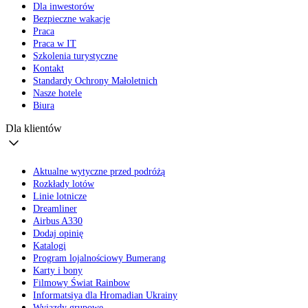
Dla inwestorów
Bezpieczne wakacje
Praca
Praca w IT
Szkolenia turystyczne
Kontakt
Standardy Ochrony Małoletnich
Nasze hotele
Biura
Dla klientów
Aktualne wytyczne przed podróżą
Rozkłady lotów
Linie lotnicze
Dreamliner
Airbus A330
Dodaj opinię
Katalogi
Program lojalnościowy Bumerang
Karty i bony
Filmowy Świat Rainbow
Informatsiya dla Hromadian Ukrainy
Wyjazdy grupowe