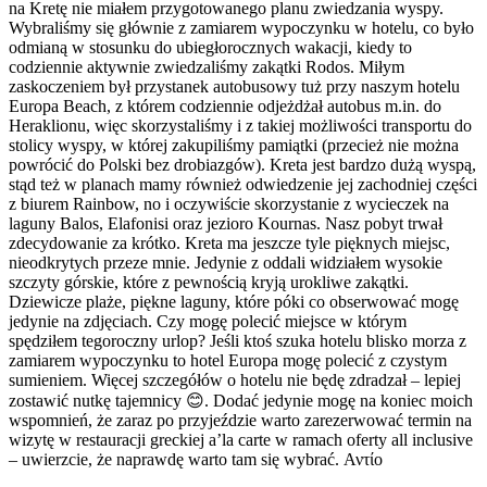
na Kretę nie miałem przygotowanego planu zwiedzania wyspy.
Wybraliśmy się głównie z zamiarem wypoczynku w hotelu, co było
odmianą w stosunku do ubiegłorocznych wakacji, kiedy to
codziennie aktywnie zwiedzaliśmy zakątki Rodos. Miłym
zaskoczeniem był przystanek autobusowy tuż przy naszym hotelu
Europa Beach, z którem codziennie odjeżdżał autobus m.in. do
Heraklionu, więc skorzystaliśmy i z takiej możliwości transportu do
stolicy wyspy, w której zakupiliśmy pamiątki (przecież nie można
powrócić do Polski bez drobiazgów). Kreta jest bardzo dużą wyspą,
stąd też w planach mamy również odwiedzenie jej zachodniej części
z biurem Rainbow, no i oczywiście skorzystanie z wycieczek na
laguny Balos, Elafonisi oraz jezioro Kournas. Nasz pobyt trwał
zdecydowanie za krótko. Kreta ma jeszcze tyle pięknych miejsc,
nieodkrytych przeze mnie. Jedynie z oddali widziałem wysokie
szczyty górskie, które z pewnością kryją urokliwe zakątki.
Dziewicze plaże, piękne laguny, które póki co obserwować mogę
jedynie na zdjęciach. Czy mogę polecić miejsce w którym
spędziłem tegoroczny urlop? Jeśli ktoś szuka hotelu blisko morza z
zamiarem wypoczynku to hotel Europa mogę polecić z czystym
sumieniem. Więcej szczegółów o hotelu nie będę zdradzał – lepiej
zostawić nutkę tajemnicy 😊. Dodać jedynie mogę na koniec moich
wspomnień, że zaraz po przyjeździe warto zarezerwować termin na
wizytę w restauracji greckiej a’la carte w ramach oferty all inclusive
– uwierzcie, że naprawdę warto tam się wybrać. Αντίο