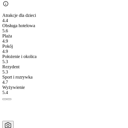
Atrakcje dla dzieci
4.4
Obsługa hotelowa
5.6
Plaża
4.9
Pokój
4.9
Położenie i okolica
5.3
Rezydent
5.3
Sport i rozrywka
4.7
Wyżywienie
5.4