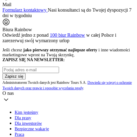
Mail
Formularz kontaktowy
Nasi konsultanci są do Twojej dyspozycji 7
dni w tygodniu
Biura Rainbow
Odwiedź jedno z ponad
100 biur Rainbow
w całej Polsce i
zarezerwuj swój
wymarzony urlop
Jeśli chcesz
jako pierwszy otrzymać najlepsze oferty
i inne wiadomości
marketingowe wprost na Twoją skrzynkę,
ZAPISZ SIĘ NA NEWSLETTER:
Zapisz się
Administratorem Twoich danych jest Rainbow Tours S.A.
Dowiedz się więcej o ochronie
Twoich danych oraz prawie i sposobie wycofania zgody
.
O nas
Kim jesteśmy
Dla prasy
Dla inwestorów
Bezpieczne wakacje
Praca