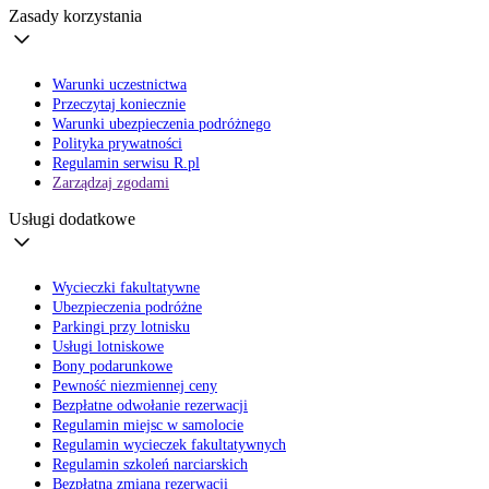
Zasady korzystania
Warunki uczestnictwa
Przeczytaj koniecznie
Warunki ubezpieczenia podróżnego
Polityka prywatności
Regulamin serwisu R.pl
Zarządzaj zgodami
Usługi dodatkowe
Wycieczki fakultatywne
Ubezpieczenia podróżne
Parkingi przy lotnisku
Usługi lotniskowe
Bony podarunkowe
Pewność niezmiennej ceny
Bezpłatne odwołanie rezerwacji
Regulamin miejsc w samolocie
Regulamin wycieczek fakultatywnych
Regulamin szkoleń narciarskich
Bezpłatna zmiana rezerwacji