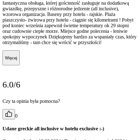
fantastyczna obsługa, której gościnność zasługuje na dodatkową
gwiazdkę, przepyszne i różnorodne jedzenie (all inclusive),
wzorowa organizacja. Baseny przy hotelu - rajskie. Plaża
piaszczysto- żwirowa przy hotelu - ciągnie się kilometrami ! Pobyt
pod koniec września zapewnił świetne temperatury ok 29 stopni
oraz cudownie ciepłe morze. Miejsce godne polecenia - leniwie
spokojny wypoczynek Dziękujemy bardzo za wspaniały czas, który
otrzymaliśmy - tam chce się wrócić w przyszłości!
Więcej
6.0/6
Czy ta opinia była pomocna?
0
Udane greckie all inclusive w hotelu exclusive :-)