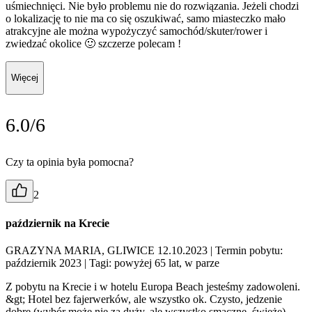
uśmiechnięci. Nie było problemu nie do rozwiązania. Jeżeli chodzi
o lokalizację to nie ma co się oszukiwać, samo miasteczko mało
atrakcyjne ale można wypożyczyć samochód/skuter/rower i
zwiedzać okolice 🙂 szczerze polecam !
Więcej
6.0/6
Czy ta opinia była pomocna?
2
październik na Krecie
GRAZYNA MARIA, GLIWICE 12.10.2023
| Termin pobytu:
październik 2023
| Tagi: powyżej 65 lat, w parze
Z pobytu na Krecie i w hotelu Europa Beach jesteśmy zadowoleni.
&gt; Hotel bez fajerwerków, ale wszystko ok. Czysto, jedzenie
dobre (wybór może nie za duży, ale wszystko smaczne, świeże).