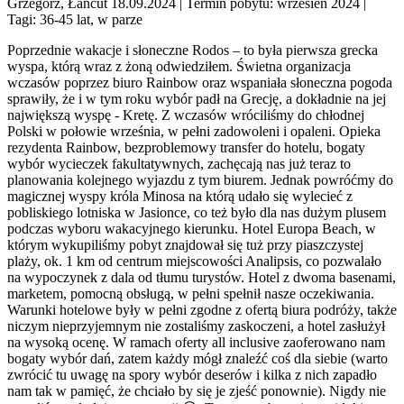
Grzegorz, Łańcut 18.09.2024
| Termin pobytu: wrzesień 2024
|
Tagi: 36-45 lat, w parze
Poprzednie wakacje i słoneczne Rodos – to była pierwsza grecka
wyspa, którą wraz z żoną odwiedziłem. Świetna organizacja
wczasów poprzez biuro Rainbow oraz wspaniała słoneczna pogoda
sprawiły, że i w tym roku wybór padł na Grecję, a dokładnie na jej
największą wyspę - Kretę. Z wczasów wróciliśmy do chłodnej
Polski w połowie września, w pełni zadowoleni i opaleni. Opieka
rezydenta Rainbow, bezproblemowy transfer do hotelu, bogaty
wybór wycieczek fakultatywnych, zachęcają nas już teraz to
planowania kolejnego wyjazdu z tym biurem. Jednak powróćmy do
magicznej wyspy króla Minosa na którą udało się wylecieć z
pobliskiego lotniska w Jasionce, co też było dla nas dużym plusem
podczas wyboru wakacyjnego kierunku. Hotel Europa Beach, w
którym wykupiliśmy pobyt znajdował się tuż przy piaszczystej
plaży, ok. 1 km od centrum miejscowości Analipsis, co pozwalało
na wypoczynek z dala od tłumu turystów. Hotel z dwoma basenami,
marketem, pomocną obsługą, w pełni spełnił nasze oczekiwania.
Warunki hotelowe były w pełni zgodne z ofertą biura podróży, także
niczym nieprzyjemnym nie zostaliśmy zaskoczeni, a hotel zasłużył
na wysoką ocenę. W ramach oferty all inclusive zaoferowano nam
bogaty wybór dań, zatem każdy mógł znaleźć coś dla siebie (warto
zwrócić tu uwagę na spory wybór deserów i kilka z nich zapadło
nam tak w pamięć, że chciało by się je zjeść ponownie). Nigdy nie