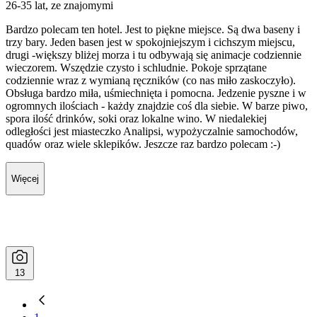
26-35 lat, ze znajomymi
Bardzo polecam ten hotel. Jest to piękne miejsce. Są dwa baseny i
trzy bary. Jeden basen jest w spokojniejszym i cichszym miejscu,
drugi -większy bliżej morza i tu odbywają się animacje codziennie
wieczorem. Wszędzie czysto i schludnie. Pokoje sprzątane
codziennie wraz z wymianą ręczników (co nas miło zaskoczyło).
Obsługa bardzo miła, uśmiechnięta i pomocna. Jedzenie pyszne i w
ogromnych ilościach - każdy znajdzie coś dla siebie. W barze piwo,
spora ilość drinków, soki oraz lokalne wino. W niedalekiej
odległości jest miasteczko Analipsi, wypożyczalnie samochodów,
quadów oraz wiele sklepików. Jeszcze raz bardzo polecam :-)
Więcej
13