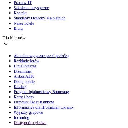
Praca w IT
Szkolenia turystyczne
Kontakt
Standardy Ochrony Małoletnich
Nasze hotele
Biura
Dla klientów
Aktualne wytyczne przed podróżą
Rozkłady lotów
Linie lotnicze
Dreamliner
Airbus A330
Dodaj opinię
Katalogi
Program lojalnościowy Bumerang
Karty i bony
Filmowy Świat Rainbow
Informatsiya dla Hromadian Ukrainy
Wyjazdy grupowe
Incoming
Dostępność cyfrowa