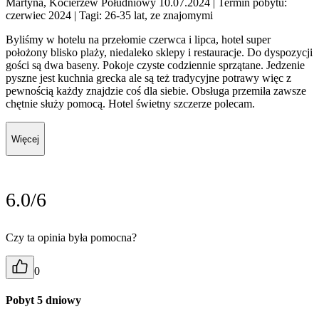
Martyna, Kocierzew Południowy 10.07.2024
| Termin pobytu:
czerwiec 2024
| Tagi: 26-35 lat, ze znajomymi
Byliśmy w hotelu na przełomie czerwca i lipca, hotel super
położony blisko plaży, niedaleko sklepy i restauracje. Do dyspozycji
gości są dwa baseny. Pokoje czyste codziennie sprzątane. Jedzenie
pyszne jest kuchnia grecka ale są też tradycyjne potrawy więc z
pewnością każdy znajdzie coś dla siebie. Obsługa przemiła zawsze
chętnie służy pomocą. Hotel świetny szczerze polecam.
Więcej
6.0/6
Czy ta opinia była pomocna?
0
Pobyt 5 dniowy