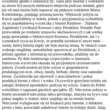
wyszliśmy głodni z restauracji 😊. Taras przy basenie z widokiem
na morze był naszym ulubionym miejscem podczas śniadań, gdyż
już od rana można było napawać się pięknym widokiem Morza
Kreteńskiego, popijając poranną kawkę. Większość pobytu na
Krecie spędziliśmy w hotelu, jednak z przyjemnością wybraliśmy
się na popołudniową wycieczkę z biurem Rainbow – Śladami
Zaginionej Cywilizacji Knossos i stary Heraklion. Ponadto Pani
przewodnik po rozdaniu zestawów słuchawkowych z tak wielką
pasją opowiadała o historycznym Knossos, Heraklionie, jak i o
warunkach życia na Krecie, że potrafiła zaciekawić nawet mnie –
osobę, której historia nigdy nie była mocną stroną. W ramach czasu
wolnego mogliśmy samodzielnie spacerować po Heraklionie, a
później zgodnie z informacją od przewodnika, udaliśmy się do
autobusu. Po dniu hotelowego wypoczynku w basenach,
historyczna wycieczka okazała się przyjemnym urozmaiceniem
pobytu. Zwieńczeniem jej była wizyta w gospodarstwie
produkującym m.in. oliwę, miody, herbaty, dżemy oraz naturalne
kremy. Zaciekawiła nas opowieść o pszczelarstwie i pokaz
produkcji kremu z oliwy i wosku. Oczywiście grzechem byłoby nie
zakupić drobnym upominków podczas tej wizyty. Zatem do Polski
wróciliśmy z zapasami greckich specjałów 😊. Wieczorne pobyty w
hotelu urozmaicił nam pokaz tańca greckiego, muzyka na żywo oraz
pokaz magika w teatrze, który znajduje się na terenie hotelu.
Wieczorne wylegiwanie się na leżakach przy basenie, z drinkiem
prosto z baru, pozwalało naładować baterie na kolejny dzień. Jadąc