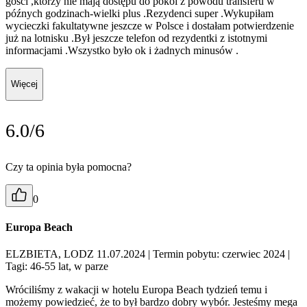
gości ,którzy nie mają dostępu do pokoi z powodu transferu w
późnych godzinach-wielki plus .Rezydenci super .Wykupiłam
wycieczki fakultatywne jeszcze w Polsce i dostałam potwierdzenie
już na lotnisku .Był jeszcze telefon od rezydentki z istotnymi
informacjami .Wszystko było ok i żadnych minusów .
Więcej
6.0/6
Czy ta opinia była pomocna?
0
Europa Beach
ELZBIETA, LODZ 11.07.2024
| Termin pobytu: czerwiec 2024
|
Tagi: 46-55 lat, w parze
Wróciliśmy z wakacji w hotelu Europa Beach tydzień temu i
możemy powiedzieć, że to był bardzo dobry wybór. Jesteśmy mega