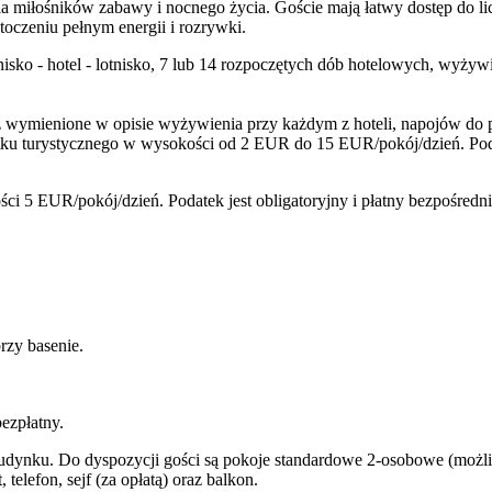
a miłośników zabawy i nocnego życia. Goście mają łatwy dostęp do lic
oczeniu pełnym energii i rozrywki.
tnisko - hotel - lotnisko, 7 lub 14 rozpoczętych dób hotelowych, wyży
wymienione w opisie wyżywienia przy każdym z hoteli, napojów do pos
ku turystycznego w wysokości od 2 EUR do 15 EUR/pokój/dzień. Poda
i 5 EUR/pokój/dzień. Podatek jest obligatoryjny i płatny bezpośredn
przy basenie.
ezpłatny.
ynku. Do dyspozycji gości są pokoje standardowe 2-osobowe (możliw
telefon, sejf (za opłatą) oraz balkon.