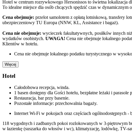
Hotel w centrum rozrywkowego Hersonissos to świetna lokalizacja dl
To idealne miejsce dla osób chcących spędzić czas w dynamicznym ot
Cena obejmuje:
przelot samolotem z opłatą lotniskową, transfery lo
ubezpieczeniowy TU Europa (NNW, KL, Assistance i bagaż).
Cena nie obejmuje:
wycieczek fakultatywnych, posiłków innych niż 
wydatków osobistych.
UWAGA!
Cena nie obejmuje lokalnego podat
Klientów w hotelu.
Cena nie obejmuje lokalnego podatku turystycznego w wysokośc
Więcej
Hotel
Całodobowa recepcja, winda.
1 basen dostępny dla Gości hotelu, bezpłatne leżaki i parasole 
Restauracja, bar przy basenie.
Pozostałe informacje: przechowalnia bagaży.
Internet Wi-Fi w pokojach oraz częściach ogólnodostępnych - b
118 wygodnych i zadbanych pokoi rozlokowanych w 3-piętrowym bud
w łazienkę (suszarka do włosów i wc), klimatyzację, lodówkę, TV-sat, 