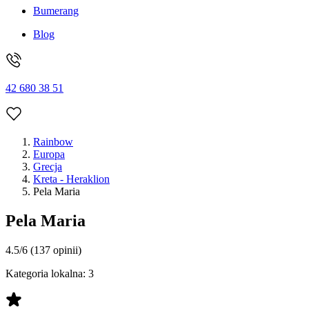
Bumerang
Blog
42 680 38 51
Rainbow
Europa
Grecja
Kreta - Heraklion
Pela Maria
Pela Maria
4.5/6
(137 opinii)
Kategoria lokalna:
3