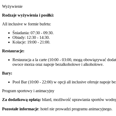
Wyżywienie
Rodzaje wyżywienia i posiłki:
All inclusive w formie bufetu:
Śniadania: 07:30 - 09:30.
Obiady: 12:30 - 14:30.
Kolacje: 19:00 - 21:00.
Restauracje:
Restauracja a la carte (10:00 - 03:00, mogą obowiązywać dodat
owoce morza oraz napoje bezalkoholowe i alkoholowe.
Bary:
Pool Bar (10:00 - 22:00) w opcji all inclusive oferuje napoje 
Program sportowy i animacyjny
Za dodatkową opłatą:
bilard, możliwość uprawiania sportów wodn
Pozostałe informacje
: hotel nie prowadzi programu animacyjnego.