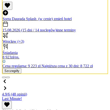
Sorra Daurada Splash
(w cenie)
zmień hotel
15.08.2026 (15 dni / 14 noclegów)
inne terminy
Wrocław
(+3)
Śniadania
8 923
zł/os.
Cena regularna:
9 223
zł
Najniższa cena z 30 dni: 8 722 zł
Szczegóły
4.9/6
(48 opinii)
Last Minute!