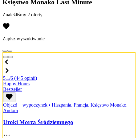
Księstwo Monako Last Minute
Znaleźliśmy 2 oferty
Zapisz wyszukiwanie
5.1/6
(445 opinii)
Happy Hours
Bestseller
Objazd + wypoczynek
•
Hiszpania, Francja, Księstwo Monako,
Andora
Uroki Morza Śródziemnego