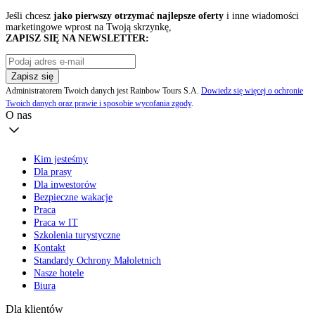
Jeśli chcesz
jako pierwszy otrzymać najlepsze oferty
i inne wiadomości
marketingowe wprost na Twoją skrzynkę,
ZAPISZ SIĘ NA NEWSLETTER:
Zapisz się
Administratorem Twoich danych jest Rainbow Tours S.A.
Dowiedz się więcej o ochronie
Twoich danych oraz prawie i sposobie wycofania zgody
.
O nas
Kim jesteśmy
Dla prasy
Dla inwestorów
Bezpieczne wakacje
Praca
Praca w IT
Szkolenia turystyczne
Kontakt
Standardy Ochrony Małoletnich
Nasze hotele
Biura
Dla klientów