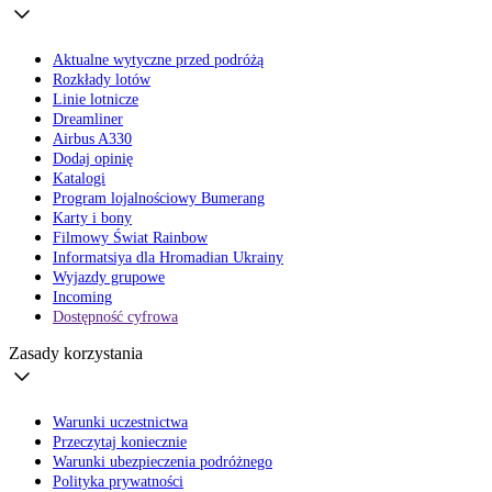
Aktualne wytyczne przed podróżą
Rozkłady lotów
Linie lotnicze
Dreamliner
Airbus A330
Dodaj opinię
Katalogi
Program lojalnościowy Bumerang
Karty i bony
Filmowy Świat Rainbow
Informatsiya dla Hromadian Ukrainy
Wyjazdy grupowe
Incoming
Dostępność cyfrowa
Zasady korzystania
Warunki uczestnictwa
Przeczytaj koniecznie
Warunki ubezpieczenia podróżnego
Polityka prywatności