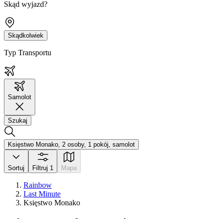
Skąd wyjazd?
Skądkolwiek
Typ Transportu
Samolot
Szukaj
Księstwo Monako, 2 osoby, 1 pokój, samolot
Sortuj
Filtruj
1
Mapa
Rainbow
Last Minute
Księstwo Monako