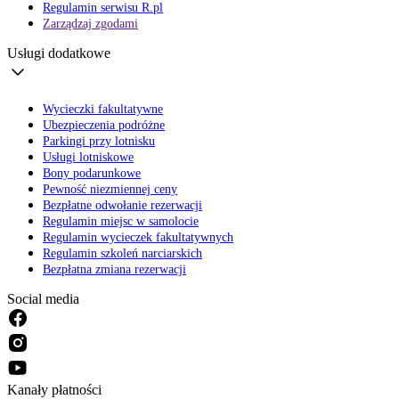
Regulamin serwisu R.pl
Zarządzaj zgodami
Usługi dodatkowe
Wycieczki fakultatywne
Ubezpieczenia podróżne
Parkingi przy lotnisku
Usługi lotniskowe
Bony podarunkowe
Pewność niezmiennej ceny
Bezpłatne odwołanie rezerwacji
Regulamin miejsc w samolocie
Regulamin wycieczek fakultatywnych
Regulamin szkoleń narciarskich
Bezpłatna zmiana rezerwacji
Social media
Kanały płatności