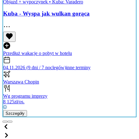
Objazd + wypoczynek
•
Kuba: Varadero
Kuba - Wyspa jak wulkan gorąca
Przedłuż wakacje o pobyt w hotelu
04.11.2026 (9 dni / 7 noclegów)
inne terminy
Warszawa Chopin
Wg programu imprezy
8 125
zł/os.
Szczegóły