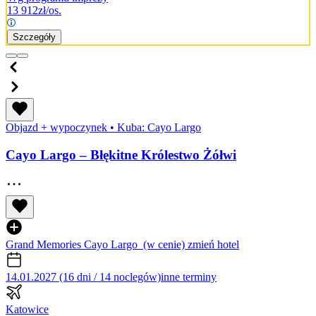
13 912
zł/os.
Szczegóły
Objazd + wypoczynek
•
Kuba: Cayo Largo
Cayo Largo – Błękitne Królestwo Żółwi
Grand Memories Cayo Largo
(w cenie)
zmień hotel
14.01.2027 (16 dni / 14 noclegów)
inne terminy
Katowice