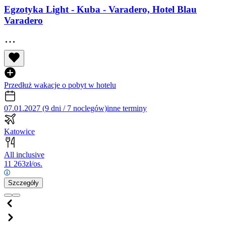
Egzotyka Light - Kuba - Varadero, Hotel Blau
Varadero
Przedłuż wakacje o pobyt w hotelu
07.01.2027 (9 dni / 7 noclegów)
inne terminy
Katowice
All inclusive
11 263
zł/os.
Szczegóły