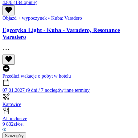
4.8/6
(134 opinie)
Objazd + wypoczynek
•
Kuba: Varadero
Egzotyka Light - Kuba - Varadero, Resonance
Varadero
Przedłuż wakacje o pobyt w hotelu
07.01.2027 (9 dni / 7 noclegów)
inne terminy
Katowice
All inclusive
9 832
zł/os.
Szczegóły