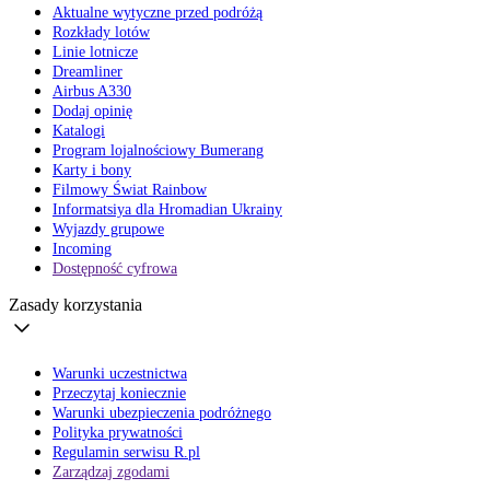
Aktualne wytyczne przed podróżą
Rozkłady lotów
Linie lotnicze
Dreamliner
Airbus A330
Dodaj opinię
Katalogi
Program lojalnościowy Bumerang
Karty i bony
Filmowy Świat Rainbow
Informatsiya dla Hromadian Ukrainy
Wyjazdy grupowe
Incoming
Dostępność cyfrowa
Zasady korzystania
Warunki uczestnictwa
Przeczytaj koniecznie
Warunki ubezpieczenia podróżnego
Polityka prywatności
Regulamin serwisu R.pl
Zarządzaj zgodami