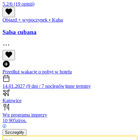
5.2/6
(19 opinii)
Objazd + wypoczynek
•
Kuba
Salsa cubana
Przedłuż wakacje o pobyt w hotelu
14.01.2027 (9 dni / 7 noclegów)
inne terminy
Katowice
Wg programu imprezy
10 905
zł/os.
Szczegóły