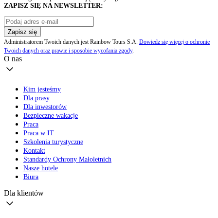
ZAPISZ SIĘ NA NEWSLETTER:
Zapisz się
Administratorem Twoich danych jest Rainbow Tours S.A.
Dowiedz się więcej o ochronie
Twoich danych oraz prawie i sposobie wycofania zgody
.
O nas
Kim jesteśmy
Dla prasy
Dla inwestorów
Bezpieczne wakacje
Praca
Praca w IT
Szkolenia turystyczne
Kontakt
Standardy Ochrony Małoletnich
Nasze hotele
Biura
Dla klientów