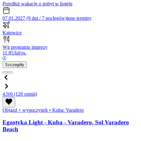
Przedłuż wakacje o pobyt w hotelu
07.01.2027 (9 dni / 7 noclegów)
inne terminy
Katowice
Wg programu imprezy
11 853
zł/os.
Szczegóły
4.9/6
(120 opinii)
Objazd + wypoczynek
•
Kuba: Varadero
Egzotyka Light - Kuba - Varadero, Sol Varadero
Beach