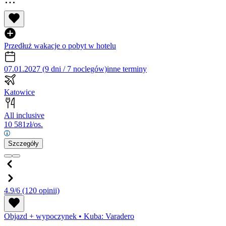
Przedłuż wakacje o pobyt w hotelu
07.01.2027 (9 dni / 7 noclegów)
inne terminy
Katowice
All inclusive
10 581
zł/os.
Szczegóły
4.9/6
(120 opinii)
Objazd + wypoczynek
•
Kuba: Varadero