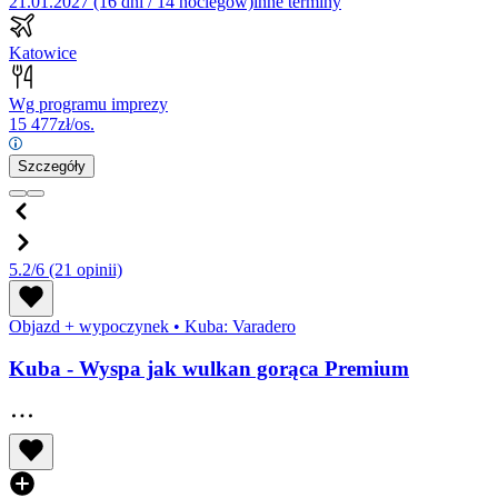
21.01.2027 (16 dni / 14 noclegów)
inne terminy
Katowice
Wg programu imprezy
15 477
zł/os.
Szczegóły
5.2/6
(21 opinii)
Objazd + wypoczynek
•
Kuba: Varadero
Kuba - Wyspa jak wulkan gorąca Premium