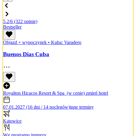
5.2/6
(322 opinie)
Bestseller
Objazd + wypoczynek
•
Kuba: Varadero
Buenos Dias Cuba
Royalton Hicacos Resort & Spa
(w cenie)
zmień hotel
07.01.2027 (16 dni / 14 noclegów)
inne terminy
Katowice
Wg programu imprezy