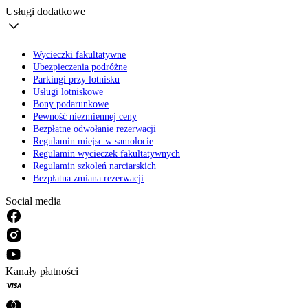
Usługi dodatkowe
Wycieczki fakultatywne
Ubezpieczenia podróżne
Parkingi przy lotnisku
Usługi lotniskowe
Bony podarunkowe
Pewność niezmiennej ceny
Bezpłatne odwołanie rezerwacji
Regulamin miejsc w samolocie
Regulamin wycieczek fakultatywnych
Regulamin szkoleń narciarskich
Bezpłatna zmiana rezerwacji
Social media
Kanały płatności