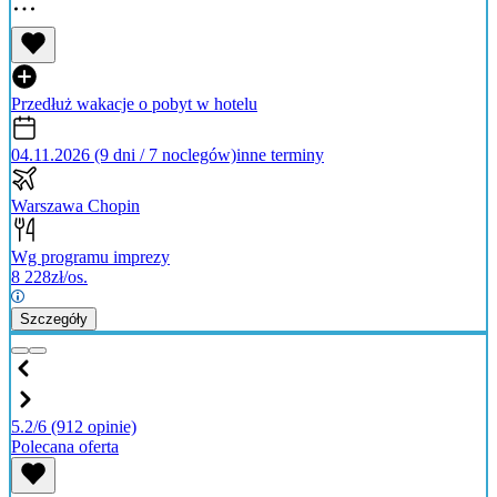
Przedłuż wakacje o pobyt w hotelu
04.11.2026 (9 dni / 7 noclegów)
inne terminy
Warszawa Chopin
Wg programu imprezy
8 228
zł/os.
Szczegóły
5.2/6
(912 opinie)
Polecana oferta