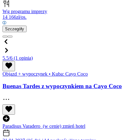
Wg programu imprezy
14 166
zł/os.
Szczegóły
5.5/6
(1 opinia)
Objazd + wypoczynek
•
Kuba: Cayo Coco
Buenas Tardes z wypoczynkiem na Cayo Coco
Paradisus Varadero
(w cenie)
zmień hotel