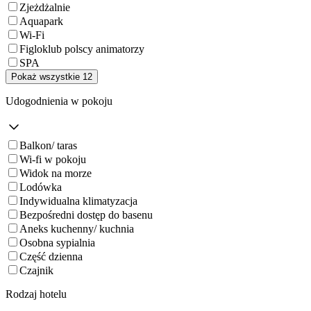
Zjeżdżalnie
Aquapark
Wi-Fi
Figloklub polscy animatorzy
SPA
Pokaż wszystkie 12
Udogodnienia w pokoju
Balkon/ taras
Wi-fi w pokoju
Widok na morze
Lodówka
Indywidualna klimatyzacja
Bezpośredni dostęp do basenu
Aneks kuchenny/ kuchnia
Osobna sypialnia
Część dzienna
Czajnik
Rodzaj hotelu