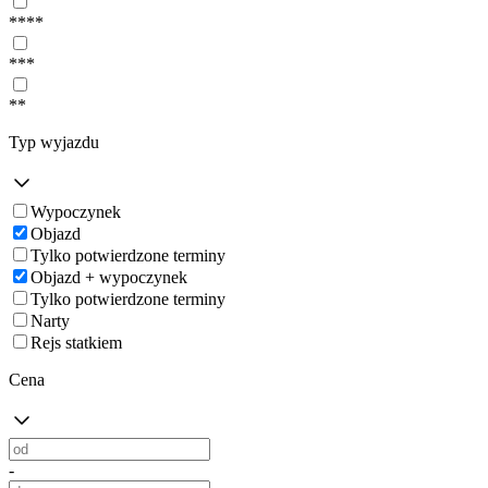
****
***
**
Typ wyjazdu
Wypoczynek
Objazd
Tylko potwierdzone terminy
Objazd + wypoczynek
Tylko potwierdzone terminy
Narty
Rejs statkiem
Cena
-