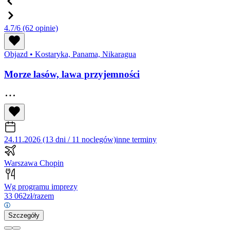
4.7/6
(62 opinie)
Objazd
•
Kostaryka, Panama, Nikaragua
Morze lasów, lawa przyjemności
24.11.2026 (13 dni / 11 noclegów)
inne terminy
Warszawa Chopin
Wg programu imprezy
33 062
zł/razem
Szczegóły