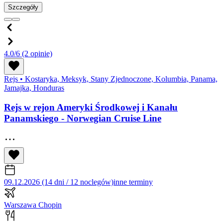
Szczegóły
4.0/6
(2 opinie)
Rejs
•
Kostaryka, Meksyk, Stany Zjednoczone, Kolumbia, Panama,
Jamajka, Honduras
Rejs w rejon Ameryki Środkowej i Kanału
Panamskiego - Norwegian Cruise Line
09.12.2026 (14 dni / 12 noclegów)
inne terminy
Warszawa Chopin