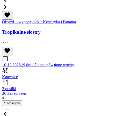
Objazd + wypoczynek
•
Kostaryka i Panama
Tropikalne siostry
10.12.2026 (9 dni / 7 noclegów)
inne terminy
Katowice
2 posiłki
26 323
zł/razem
Szczegóły