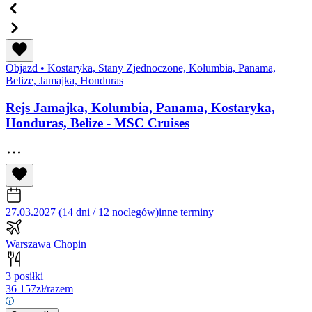
Objazd
•
Kostaryka, Stany Zjednoczone, Kolumbia, Panama,
Belize, Jamajka, Honduras
Rejs Jamajka, Kolumbia, Panama, Kostaryka,
Honduras, Belize - MSC Cruises
27.03.2027 (14 dni / 12 noclegów)
inne terminy
Warszawa Chopin
3 posiłki
36 157
zł/razem