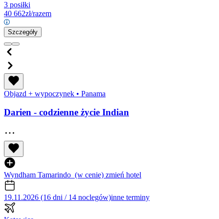
3 posiłki
40 662
zł/razem
Szczegóły
Objazd + wypoczynek
•
Panama
Darien - codzienne życie Indian
Wyndham Tamarindo
(w cenie)
zmień hotel
19.11.2026 (16 dni / 14 noclegów)
inne terminy