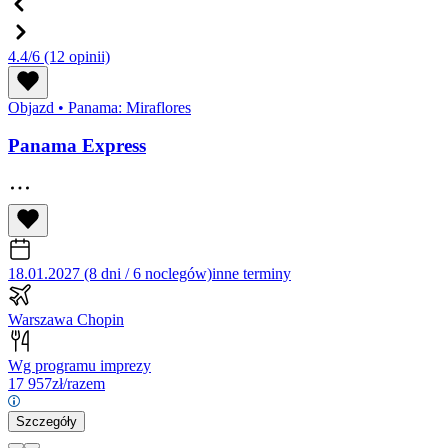
4.4/6
(12 opinii)
Objazd
•
Panama: Miraflores
Panama Express
18.01.2027 (8 dni / 6 noclegów)
inne terminy
Warszawa Chopin
Wg programu imprezy
17 957
zł/razem
Szczegóły