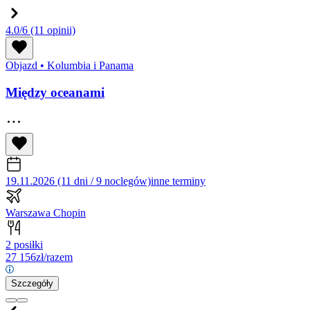
4.0/6
(11 opinii)
Objazd
•
Kolumbia i Panama
Między oceanami
19.11.2026 (11 dni / 9 noclegów)
inne terminy
Warszawa Chopin
2 posiłki
27 156
zł/razem
Szczegóły