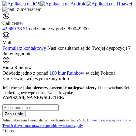
Call center
42 680 38 51
codziennie
w godz. 8:00-22:00
Mail
Formularz kontaktowy
Nasi konsultanci są do Twojej dyspozycji 7
dni w tygodniu
Biura Rainbow
Odwiedź jedno z ponad
100 biur Rainbow
w całej Polsce i
zarezerwuj swój
wymarzony urlop
Jeśli chcesz
jako pierwszy otrzymać najlepsze oferty
i inne wiadomości
marketingowe wprost na Twoją skrzynkę,
ZAPISZ SIĘ NA NEWSLETTER:
Zapisz się
Administratorem Twoich danych jest Rainbow Tours S.A.
Dowiedz się więcej o ochronie
Twoich danych oraz prawie i sposobie wycofania zgody
.
O nas