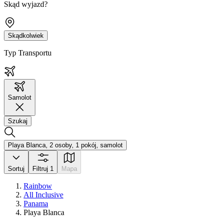
Skąd wyjazd?
Skądkolwiek
Typ Transportu
Samolot
Szukaj
Playa Blanca, 2 osoby, 1 pokój, samolot
Sortuj
Filtruj
1
Mapa
Rainbow
All Inclusive
Panama
Playa Blanca