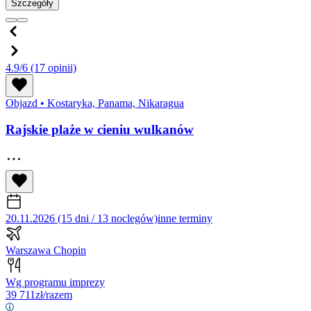
Szczegóły
4.9/6
(17 opinii)
Objazd
•
Kostaryka, Panama, Nikaragua
Rajskie plaże w cieniu wulkanów
20.11.2026 (15 dni / 13 noclegów)
inne terminy
Warszawa Chopin
Wg programu imprezy
39 711
zł/razem