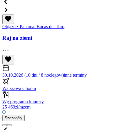
Objazd
•
Panama: Bocas del Toro
Raj na ziemi
30.10.2026 (10 dni / 8 noclegów)
inne terminy
Warszawa Chopin
Wg programu imprezy
25 460
zł/razem
Szczegóły