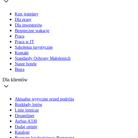
Kim jesteśmy
Dla prasy
Dla inwestorów
Bezpieczne wakacje
Praca
Praca w IT
Szkolenia turystyczne
Kontakt
Standardy Ochrony Małoletnich
Nasze hotele
Biura
Dla klientów
Aktualne wytyczne przed podróżą
Rozkłady lotów
Linie lotnicze
Dreamliner
Airbus A330
Dodaj opinię
Katalogi
Program lojalnościowy Bumerang