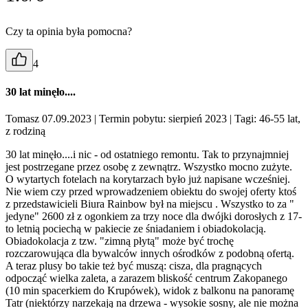
Czy ta opinia była pomocna?
4
30 lat minęło....
Tomasz 07.09.2023
| Termin pobytu: sierpień 2023
| Tagi: 46-55 lat,
z rodziną
30 lat minęło....i nic - od ostatniego remontu. Tak to przynajmniej
jest postrzegane przez osobę z zewnątrz. Wszystko mocno zużyte.
O wytartych fotelach na korytarzach było już napisane wcześniej.
Nie wiem czy przed wprowadzeniem obiektu do swojej oferty ktoś
z przedstawicieli Biura Rainbow był na miejscu . Wszystko to za "
jedyne" 2600 zł z ogonkiem za trzy noce dla dwójki dorosłych z 17-
to letnią pociechą w pakiecie ze śniadaniem i obiadokolacją.
Obiadokolacja z tzw. "zimną płytą" może być trochę
rozczarowująca dla bywalców innych ośrodków z podobną ofertą.
A teraz plusy bo takie też być muszą: cisza, dla pragnących
odpocząć wielka zaleta, a zarazem bliskość centrum Zakopanego
(10 min spacerkiem do Krupówek), widok z balkonu na panoramę
Tatr (niektórzy narzekają na drzewa - wysokie sosny, ale nie można