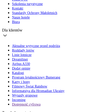
Szkolenia turystyczne
Kontakt
Standardy Ochrony Małoletnich
Nasze hotele
Biura
Dla klientów
Aktualne wytyczne przed podróżą
Rozkłady lotów
Linie lotnicze
Dreamliner
Airbus A330
Dodaj opinię
Katalogi
Program lojalnościowy Bumerang
Karty i bony
Filmowy Świat Rainbow
Informatsiya dla Hromadian Ukrainy
Wyjazdy grupowe
Incoming
Dostępność cyfrowa