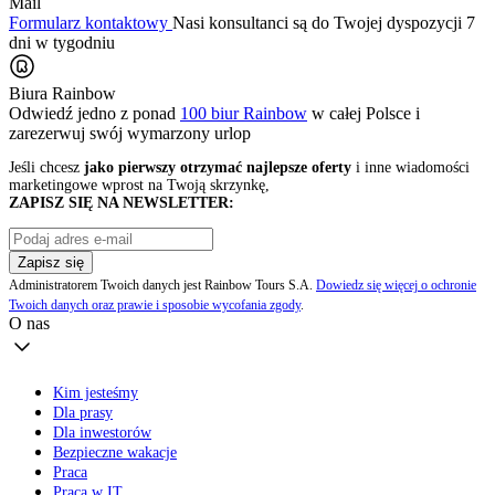
Mail
Formularz kontaktowy
Nasi konsultanci są do Twojej dyspozycji 7
dni w tygodniu
Biura Rainbow
Odwiedź jedno z ponad
100 biur Rainbow
w całej Polsce i
zarezerwuj swój
wymarzony urlop
Jeśli chcesz
jako pierwszy otrzymać najlepsze oferty
i inne wiadomości
marketingowe wprost na Twoją skrzynkę,
ZAPISZ SIĘ NA NEWSLETTER:
Zapisz się
Administratorem Twoich danych jest Rainbow Tours S.A.
Dowiedz się więcej o ochronie
Twoich danych oraz prawie i sposobie wycofania zgody
.
O nas
Kim jesteśmy
Dla prasy
Dla inwestorów
Bezpieczne wakacje
Praca
Praca w IT