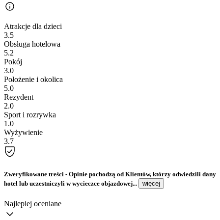
Atrakcje dla dzieci
3.5
Obsługa hotelowa
5.2
Pokój
3.0
Położenie i okolica
5.0
Rezydent
2.0
Sport i rozrywka
1.0
Wyżywienie
3.7
Zweryfikowane treści
- Opinie pochodzą od Klientów, którzy odwiedzili dany
hotel lub uczestniczyli w wycieczce objazdowej...
więcej
Najlepiej oceniane