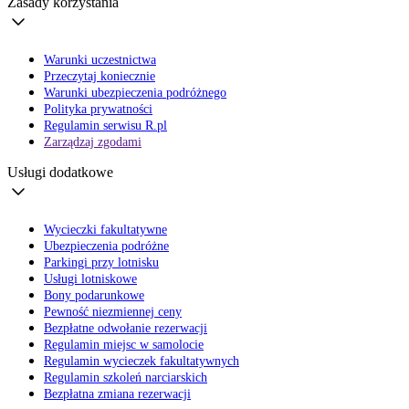
Zasady korzystania
Warunki uczestnictwa
Przeczytaj koniecznie
Warunki ubezpieczenia podróżnego
Polityka prywatności
Regulamin serwisu R.pl
Zarządzaj zgodami
Usługi dodatkowe
Wycieczki fakultatywne
Ubezpieczenia podróżne
Parkingi przy lotnisku
Usługi lotniskowe
Bony podarunkowe
Pewność niezmiennej ceny
Bezpłatne odwołanie rezerwacji
Regulamin miejsc w samolocie
Regulamin wycieczek fakultatywnych
Regulamin szkoleń narciarskich
Bezpłatna zmiana rezerwacji