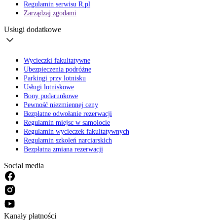
Regulamin serwisu R.pl
Zarządzaj zgodami
Usługi dodatkowe
Wycieczki fakultatywne
Ubezpieczenia podróżne
Parkingi przy lotnisku
Usługi lotniskowe
Bony podarunkowe
Pewność niezmiennej ceny
Bezpłatne odwołanie rezerwacji
Regulamin miejsc w samolocie
Regulamin wycieczek fakultatywnych
Regulamin szkoleń narciarskich
Bezpłatna zmiana rezerwacji
Social media
Kanały płatności