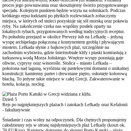
proces jego powstawania oraz skosztujemy świeżo przygotowanego
specjału. Kolejnym punktem będzie wizyta na solniskach. Podczas
krótkiego rejsu łodziami po płytkich rozlewiskach zobaczymy
miejsca, w których od stuleci pozyskuje się sól morską oraz poławia
ryby. Na zakończenie czeka nas wspólny posiłek oparty na
lokalnych rybach, przygotowanych według tradycyjnych receptur.
Po południu przejazd w okolice Prevezy lub na Lefkadę – jedyną
wyspę archipelagu połączoną z kontynentem groblą i pływającym
mostem. Lefkada słynie z bajkowych plaż, szczególnie na
zachodnim wybrzeżu, gdzie śnieżnobiałe klify i piaski kontrastują z
turkusową wodą Morza Jońskiego. Wnętrze wyspy porastają gaje
oliwne, cyprysy oraz winorośle. Stolica – miasto Lefkada –
położona nad laguną, wyróżnia się pastelowymi domami o unikalnej
konstrukcji: kamienny parter i drewniane piętro, osłonięte kolorową
blachą. To jedyne takie miejsce w całej Grecji. Zakwaterowanie w
hotelu, kolacja, nocleg.
Dzień 5
Rejs po najpiękniejszych plażach i zatokach Lefkady oraz Kefalonii
- fakultatywnie
Śniadanie i czas wolny na odpoczynek. Dla chętnych proponujemy
całodzienny rejs w stronę najsłynniejszych plaż Lefkady (koszt ok.
70 EUR/os). Najpierw dotrzemy do słynnej Porto Katsiki – plaży