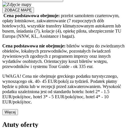
ZOBACZ MAPĘ
Cena podstawowa obejmuje:
przelot samolotem czarterowym,
opłaty lotniskowe, zakwaterowanie (7 rozpoczętych dób
hotelowych), wszystkie transfery klimatyzowanym autokarem lub
busem, śniadania (7), kolacje (4), opiekę pilota, ubezpieczenie TU
Europa (NNW, KL, Assistance i bagaż).
Cena podstawowa nie obejmuje:
biletów wstępu do zwiedzanych
obiektów, lokalnych przewodników, pozostałych świadczeń
żywieniowych zgodnych z programem imprezy oraz innych
wydatków osobistych. Orientacyjny koszt biletów wstępu,
przewodników i systemu Tour Guide - ok 335 eur.
UWAGA!
Cena nie obejmuje greckiego podatku turystycznego,
wynoszącego ok. 40- 45 EUR/pokój za tydzień. Podatek płatny
będzie u pilota lub w recepcji przed zakwaterowaniem. Wysokość
podatku uzależniona jest od standardu hotelu: hotel 2* - 1.5
EUR/pokój/noc, hotel 3* - 5 EUR/pokój/noc, hotel 4* - 10
EUR/pokój/noc.
Więcej
Atuty oferty