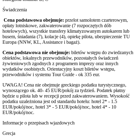
Świadczenia
Cena podstawowa obejmuje:
przelot samolotem czarterowym,
opłaty lotniskowe, zakwaterowanie (7 rozpoczętych dób
hotelowych), wszystkie transfery klimatyzowanym autokarem lub
busem, śniadania (7), kolacje (4), opiekę pilota, ubezpieczenie TU
Europa (NNW, KL, Assistance i bagaż).
Cena podstawowa nie obejmuje:
biletów wstępu do zwiedzanych
obiektów, lokalnych przewodników, pozostałych świadczeń
żywieniowych zgodnych z programem imprezy oraz innych
wydatków osobistych. Orientacyjny koszt biletów wstępu,
przewodników i systemu Tour Guide - ok 335 eur.
UWAGA!
Cena nie obejmuje greckiego podatku turystycznego,
wynoszącego ok. 40- 45 EUR/pokój za tydzień. Podatek płatny
będzie u pilota lub w recepcji przed zakwaterowaniem. Wysokość
podatku uzależniona jest od standardu hotelu: hotel 2* - 1.5
EUR/pokój/noc, hotel 3* - 5 EUR/pokój/noc, hotel 4* - 10
EUR/pokój/noc.
Informacje o przepisach wjazdowych
Grecja