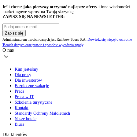
Jeśli chcesz
jako pierwszy otrzymać najlepsze oferty
i inne wiadomości
marketingowe wprost na Twoją skrzynkę,
ZAPISZ SIĘ NA NEWSLETTER:
Zapisz się
Administratorem Twoich danych jest Rainbow Tours S.A.
Dowiedz się więcej o ochronie
Twoich danych oraz prawie i sposobie wycofania zgody
.
O nas
Kim jesteśmy
Dla prasy
Dla inwestorów
Bezpieczne wakacje
Praca
Praca w IT
Szkolenia turystyczne
Kontakt
Standardy Ochrony Małoletnich
Nasze hotele
Biura
Dla klientów