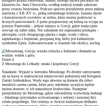
brzegiem jeziora Pamvotida. Miasto, którego nazwa pochodzi od
klasztoru św. Jana Chrzciciela, według tradycji zostało założone
przez cesarza Justyniana. Podczas spaceru przejdziemy przez piękną
starówkę z XII–XV w., pełną orientalnego kolorytu. Ioanina słynie
z kunsztownych wyrobów ze srebra, które można podziwiać w
licznych pracowniach. Z portu przeprawimy się łodzią na wyspę na
jeziorze Pamvotida – jedyne miejsce w Grecji, gdzie tradycyjnie
serwuje się żabie udka. Nie zabraknie też regionalnej przekąski –
alevropity, czyli chrupiącego placka z mąki, wody i oliwy,
zapiekanego z hojnietak, posypaną fetą, który jest kulinarnym
symbolem Epiru. Zakwaterowanie w Ioaninie lub okolicy, nocleg.
Dzień 4
Z Mesolongi do Lefkady: smaki i krajobrazy Grecji
Śniadanie. Wyjazd w kierunku Mesolongi. Po drodze zatrzymamy
się na kawę w malowniczej miejscowości położonej nad brzegiem
Zatoki Ambrakikos. Wody tego akwenu są domem dla żółwi
morskich caretta caretta, które przy odrobinie szczęścia będzie
można dostrzec w ich naturalnym środowisku. Następnie
przejedziemy do Mesolongi, gdzie odwiedzimy wytwórnię bottargi
– lokalnego przysmaku wytwarzanego z solonej i suszonej ikry
cefala pospolitego. Ten ceniony w świecie kulinarnym delikates
zachwyca intensywnym, lekko orzechowym smakiem. Poznamy