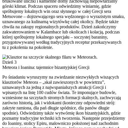
brukowane uliczki i kamienne domy zachowują niepowtarzalny
górski klimat. Podczas spaceru odwiedzimy winiarnię, gdzie
spróbujemy lokalnych win oraz słynnego w całej Grecji sera
Metsovone – dojrzewającego sera wędzonego o wyrazistym smaku,
uznawanego za kulinarną wizytówkę całej okolicy. Będzie także
chwila na zakupy regionalnych produktów. Dzień zakończymy
zakwaterowaniem w Kalambace lub okolicach i kolacją, podczas
której spróbujemy lokalnego specjału – soczystej baraniny,
przygotowywanej według tradycyjnych receptur przekazywanych
tu z pokolenia na pokolenie.
Dzień 3
Meteora i Ioanina: tajemnice bizantyjskiej Grecji
Po śniadaniu wyruszymy na zwiedzanie niezwykłych wiszących
klasztorów Meteora – „skał zawieszonych w powietrzu”,
uznawanych za jedną z najwspanialszych atrakcji Grecji i
wpisanych na listę 100 cudów świata. Te imponujące budowle,
wzniesione na szczytach stromych formacji skalnych, zachwycają
zarówno historią, jak i widokami (konieczny odpowiedni strój:
zakryte ramiona, dla pań długie spódnice, dla panów długie
spodnie). Odwiedzimy także wytwórnię ikon bizantyjskich, gdzie
poznamy tradycyjne techniki ich tworzenia. Następnie przejedziemy
do Ioaniny, stolicy Epiru, malowniczo położonej nad zachodnim