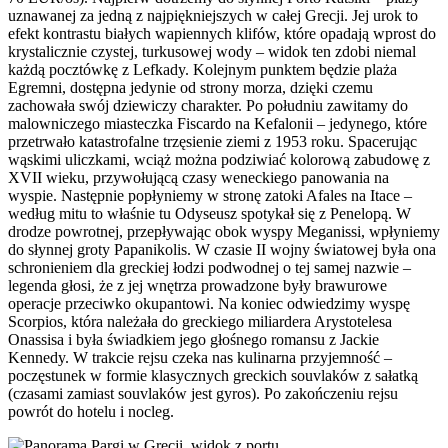
uznawanej za jedną z najpiękniejszych w całej Grecji. Jej urok to
efekt kontrastu białych wapiennych klifów, które opadają wprost do
krystalicznie czystej, turkusowej wody – widok ten zdobi niemal
każdą pocztówkę z Lefkady. Kolejnym punktem będzie plaża
Egremni, dostępna jedynie od strony morza, dzięki czemu
zachowała swój dziewiczy charakter. Po południu zawitamy do
malowniczego miasteczka Fiscardo na Kefalonii – jedynego, które
przetrwało katastrofalne trzęsienie ziemi z 1953 roku. Spacerując
wąskimi uliczkami, wciąż można podziwiać kolorową zabudowę z
XVII wieku, przywołującą czasy weneckiego panowania na
wyspie. Następnie popłyniemy w stronę zatoki Afales na Itace –
według mitu to właśnie tu Odyseusz spotykał się z Penelopą. W
drodze powrotnej, przepływając obok wyspy Meganissi, wpłyniemy
do słynnej groty Papanikolis. W czasie II wojny światowej była ona
schronieniem dla greckiej łodzi podwodnej o tej samej nazwie –
legenda głosi, że z jej wnętrza prowadzone były brawurowe
operacje przeciwko okupantowi. Na koniec odwiedzimy wyspę
Scorpios, która należała do greckiego miliardera Arystotelesa
Onassisa i była świadkiem jego głośnego romansu z Jackie
Kennedy. W trakcie rejsu czeka nas kulinarna przyjemność –
poczęstunek w formie klasycznych greckich souvlaków z sałatką
(czasami zamiast souvlaków jest gyros). Po zakończeniu rejsu
powrót do hotelu i nocleg.