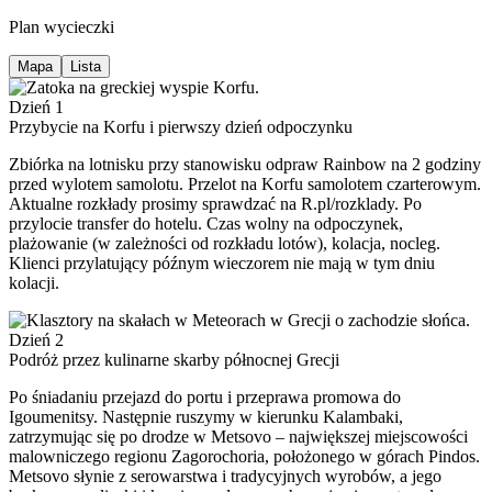
Plan wycieczki
Mapa
Lista
Dzień 1
Przybycie na Korfu i pierwszy dzień odpoczynku
Zbiórka na lotnisku przy stanowisku odpraw Rainbow na 2 godziny
przed wylotem samolotu. Przelot na Korfu samolotem czarterowym.
Aktualne rozkłady prosimy sprawdzać na R.pl/rozklady. Po
przylocie transfer do hotelu. Czas wolny na odpoczynek,
plażowanie (w zależności od rozkładu lotów), kolacja, nocleg.
Klienci przylatujący późnym wieczorem nie mają w tym dniu
kolacji.
Dzień 2
Podróż przez kulinarne skarby północnej Grecji
Po śniadaniu przejazd do portu i przeprawa promowa do
Igoumenitsy. Następnie ruszymy w kierunku Kalambaki,
zatrzymując się po drodze w Metsovo – największej miejscowości
malowniczego regionu Zagorochoria, położonego w górach Pindos.
Metsovo słynie z serowarstwa i tradycyjnych wyrobów, a jego