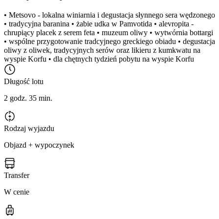
• Metsovo - lokalna winiarnia i degustacja słynnego sera wędzonego
• tradycyjna baranina • żabie udka w Pamvotida • alevropita -
chrupiący placek z serem feta • muzeum oliwy • wytwórnia bottargi
• wspólne przygotowanie tradcyjnego greckiego obiadu • degustacja
oliwy z oliwek, tradycyjnych serów oraz likieru z kumkwatu na
wyspie Korfu • dla chętnych tydzień pobytu na wyspie Korfu
Długość lotu
2 godz. 35 min.
Rodzaj wyjazdu
Objazd + wypoczynek
Transfer
W cenie