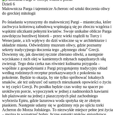
Dzień 6
Malownicza Parga i tajemnicze Acheron: od sztuki tłoczenia oliwy
do greckiej mitologii
Po śniadaniu wyruszymy do malowniczej Pargi – miasteczka, które
zachwyca kolorową zabudową wspinającą się po zboczu wzgórza i
wąskimi uliczkami pełnymi kwiatów. Swoje unikalne oblicze Parga
zawdzięcza burzliwej historii – przez wieki rządzili tu Turcy i
Wenecjanie, a ich wpływy do dziś widoczne są w architekturze i
układzie miasta. Odwiedzimy muzeum oliwy, gdzie poznamy
sekrety tradycyjnego tłoczenia tego „płynnego złota” Grecji.
Dowiemy się, jak dawniej ręcznie zbierano oliwki, a następnie
wyciskano z nich olej w kamiennych młynach napędzanych siłą
zwierząt. Tego dnia czeka nas również kulinarna przygoda –
wspólnie z gospodyniami z Pargi przygotujemy tradycyjny obiad
według rodzinnych receptur przekazywanych z pokolenia na
pokolenie. Będzie to okazja, by nie tylko spróbować lokalnych
smaków, ale też usłyszeć od samych mieszkanek opowieści o życiu
w tej części Grecji. Po posiłku będzie czas wolny na spacer po
urokliwym porcie, wypoczynek w jednej z nadmorskich kawiarni
lub plażowanie na jednej z piaszczystych plaż zachodniego
wybrzeża Epiru, gdzie lazurowa woda spotyka się ze złotym
piaskiem. Następnie udamy się w godzinny rejs po ujściu rzeki
Acheron do Morza Jońskiego. To niezwykłe miejsce pełne jest życia
– można tu wypatrzeć bobry, liczne gatunki ptaków gniazdujące