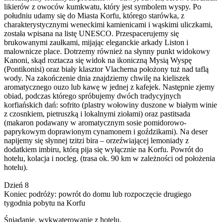
likierów z owoców kumkwatu, który jest symbolem wyspy. Po
południu udamy się do Miasta Korfu, którego starówka, z
charakterystycznymi weneckimi kamienicami i wąskimi uliczkami,
została wpisana na listę UNESCO. Przespacerujemy się
brukowanymi zaułkami, mijając eleganckie arkady Liston i
malownicze place. Dotrzemy również na słynny punkt widokowy
Kanoni, skąd roztacza się widok na ikoniczną Mysią Wyspę
(Pontikonisi) oraz biały klasztor Vlacherna położony tuż nad taflą
wody. Na zakończenie dnia znajdziemy chwilę na kieliszek
aromatycznego ouzo lub kawę w jednej z kafejek. Następnie zjemy
obiad, podczas którego spróbujemy dwóch tradycyjnych
korfiańskich dań: sofrito (plastry wołowiny duszone w białym winie
z czosnkiem, pietruszką i lokalnymi ziołami) oraz pastitsada
(makaron podawany w aromatycznym sosie pomidorowo-
paprykowym doprawionym cynamonem i goździkami). Na deser
napijemy się słynnej tzitzi bira – orzeźwiającej lemoniady z
dodatkiem imbiru, którą pija się wyłącznie na Korfu. Powrót do
hotelu, kolacja i nocleg. (trasa ok. 90 km w zależności od położenia
hotelu).
Dzień 8
Koniec podróży: powrót do domu lub rozpoczęcie drugiego
tygodnia pobytu na Korfu
Śniadanie, wykwaterowanie z hotelu.