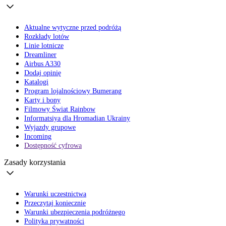
Aktualne wytyczne przed podróżą
Rozkłady lotów
Linie lotnicze
Dreamliner
Airbus A330
Dodaj opinię
Katalogi
Program lojalnościowy Bumerang
Karty i bony
Filmowy Świat Rainbow
Informatsiya dla Hromadian Ukrainy
Wyjazdy grupowe
Incoming
Dostępność cyfrowa
Zasady korzystania
Warunki uczestnictwa
Przeczytaj koniecznie
Warunki ubezpieczenia podróżnego
Polityka prywatności