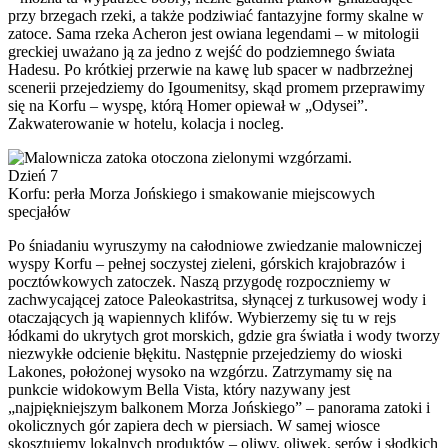
przy brzegach rzeki, a także podziwiać fantazyjne formy skalne w
zatoce. Sama rzeka Acheron jest owiana legendami – w mitologii
greckiej uważano ją za jedno z wejść do podziemnego świata
Hadesu. Po krótkiej przerwie na kawę lub spacer w nadbrzeżnej
scenerii przejedziemy do Igoumenitsy, skąd promem przeprawimy
się na Korfu – wyspę, którą Homer opiewał w „Odysei”.
Zakwaterowanie w hotelu, kolacja i nocleg.
Dzień 7
Korfu: perła Morza Jońskiego i smakowanie miejscowych
specjałów
Po śniadaniu wyruszymy na całodniowe zwiedzanie malowniczej
wyspy Korfu – pełnej soczystej zieleni, górskich krajobrazów i
pocztówkowych zatoczek. Naszą przygodę rozpoczniemy w
zachwycającej zatoce Paleokastritsa, słynącej z turkusowej wody i
otaczających ją wapiennych klifów. Wybierzemy się tu w rejs
łódkami do ukrytych grot morskich, gdzie gra światła i wody tworzy
niezwykłe odcienie błękitu. Następnie przejedziemy do wioski
Lakones, położonej wysoko na wzgórzu. Zatrzymamy się na
punkcie widokowym Bella Vista, który nazywany jest
„najpiękniejszym balkonem Morza Jońskiego” – panorama zatoki i
okolicznych gór zapiera dech w piersiach. W samej wiosce
skosztujemy lokalnych produktów – oliwy, oliwek, serów i słodkich