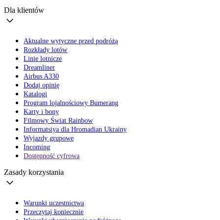
Dla klientów
Aktualne wytyczne przed podróżą
Rozkłady lotów
Linie lotnicze
Dreamliner
Airbus A330
Dodaj opinię
Katalogi
Program lojalnościowy Bumerang
Karty i bony
Filmowy Świat Rainbow
Informatsiya dla Hromadian Ukrainy
Wyjazdy grupowe
Incoming
Dostępność cyfrowa
Zasady korzystania
Warunki uczestnictwa
Przeczytaj koniecznie