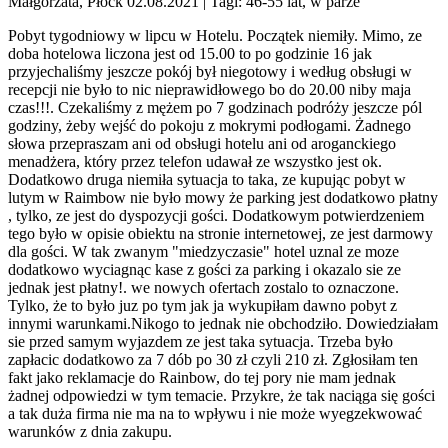
Małgorzata, Płock 02.08.2021
| Tagi: 46-55 lat, w parze
Pobyt tygodniowy w lipcu w Hotelu. Początek niemiły. Mimo, ze
doba hotelowa liczona jest od 15.00 to po godzinie 16 jak
przyjechaliśmy jeszcze pokój był niegotowy i według obsługi w
recepcji nie było to nic nieprawidłowego bo do 20.00 niby maja
czas!!!. Czekaliśmy z mężem po 7 godzinach podróży jeszcze pól
godziny, żeby wejść do pokoju z mokrymi podłogami. Żadnego
słowa przepraszam ani od obsługi hotelu ani od aroganckiego
menadżera, który przez telefon udawał ze wszystko jest ok.
Dodatkowo druga niemiła sytuacja to taka, ze kupując pobyt w
lutym w Raimbow nie było mowy że parking jest dodatkowo płatny
, tylko, ze jest do dyspozycji gości. Dodatkowym potwierdzeniem
tego było w opisie obiektu na stronie internetowej, ze jest darmowy
dla gości. W tak zwanym "miedzyczasie" hotel uznal ze moze
dodatkowo wyciagnąc kase z gości za parking i okazalo sie ze
jednak jest płatny!. we nowych ofertach zostalo to oznaczone.
Tylko, że to było juz po tym jak ja wykupiłam dawno pobyt z
innymi warunkami.Nikogo to jednak nie obchodziło. Dowiedziałam
sie przed samym wyjazdem ze jest taka sytuacja. Trzeba było
zapłacic dodatkowo za 7 dób po 30 zł czyli 210 zł. Zgłosiłam ten
fakt jako reklamacje do Rainbow, do tej pory nie mam jednak
żadnej odpowiedzi w tym temacie. Przykre, że tak naciąga się gości
a tak duża firma nie ma na to wpływu i nie może wyegzekwować
warunków z dnia zakupu.