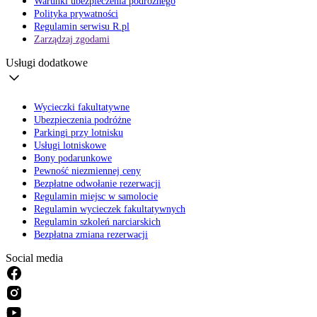
Warunki ubezpieczenia podróżnego
Polityka prywatności
Regulamin serwisu R.pl
Zarządzaj zgodami
Usługi dodatkowe
Wycieczki fakultatywne
Ubezpieczenia podróżne
Parkingi przy lotnisku
Usługi lotniskowe
Bony podarunkowe
Pewność niezmiennej ceny
Bezpłatne odwołanie rezerwacji
Regulamin miejsc w samolocie
Regulamin wycieczek fakultatywnych
Regulamin szkoleń narciarskich
Bezpłatna zmiana rezerwacji
Social media