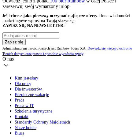
Odwiedź jedno z ponad
100 biur Rainbow
w całej Polsce i
zarezerwuj swój
wymarzony urlop
Jeśli chcesz
jako pierwszy otrzymać najlepsze oferty
i inne wiadomości
marketingowe wprost na Twoją skrzynkę,
ZAPISZ SIĘ NA NEWSLETTER:
Zapisz się
Administratorem Twoich danych jest Rainbow Tours S.A.
Dowiedz się więcej o ochronie
Twoich danych oraz prawie i sposobie wycofania zgody
.
O nas
Kim jesteśmy
Dla prasy
Dla inwestorów
Bezpieczne wakacje
Praca
Praca w IT
Szkolenia turystyczne
Kontakt
Standardy Ochrony Małoletnich
Nasze hotele
Biura