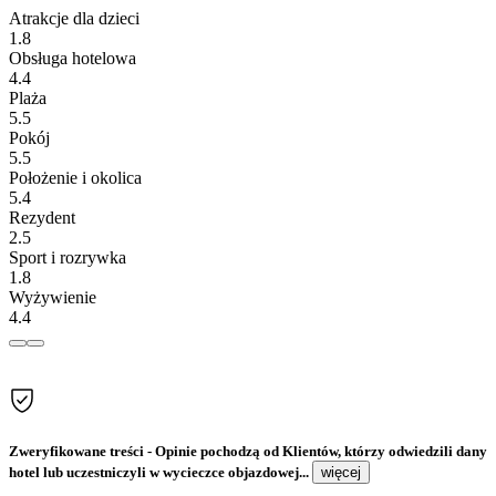
Atrakcje dla dzieci
1.8
Obsługa hotelowa
4.4
Plaża
5.5
Pokój
5.5
Położenie i okolica
5.4
Rezydent
2.5
Sport i rozrywka
1.8
Wyżywienie
4.4
Zweryfikowane treści
- Opinie pochodzą od Klientów, którzy odwiedzili dany
hotel lub uczestniczyli w wycieczce objazdowej...
więcej