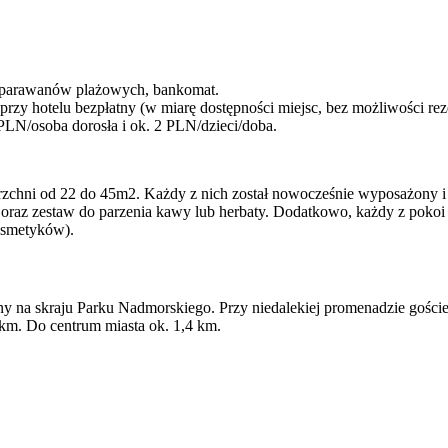
 i parawanów plażowych, bankomat.
przy hotelu bezpłatny (w miarę dostępności miejsc, bez możliwości r
 PLN/osoba dorosła i ok. 2 PLN/dzieci/doba.
rzchni od 22 do 45m2. Każdy z nich został nowocześnie wyposażony 
jf oraz zestaw do parzenia kawy lub herbaty. Dodatkowo, każdy z poko
osmetyków).
 na skraju Parku Nadmorskiego. Przy niedalekiej promenadzie goście m
 km. Do centrum miasta ok. 1,4 km.