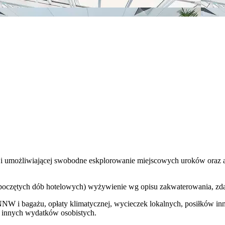
ji umożliwiającej swobodne eskplorowanie miejscowych uroków oraz at
ozpoczętych dób hotelowych) wyżywienie wg opisu zakwaterowania, zdal
NNW i bagażu, opłaty klimatycznej, wycieczek lokalnych, posiłków i
z innych wydatków osobistych.