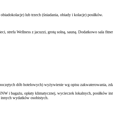
biadokolacje) lub trzech (śniadania, obiady i kolacje) posiłków.
, strefa Wellness z jacuzzi, grotą solną, sauną. Dodatkowo sala fitnes
ozpoczętych dób hotelowych) wyżywienie wg opisu zakwaterowania, zdal
NNW i bagażu, opłaty klimatycznej, wycieczek lokalnych, posiłków i
z innych wydatków osobistych.