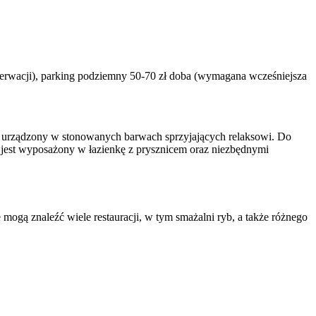
ezerwacji), parking podziemny 50-70 zł doba (wymagana wcześniejsza
i urządzony w stonowanych barwach sprzyjających relaksowi. Do
i jest wyposażony w łazienkę z prysznicem oraz niezbędnymi
ogą znaleźć wiele restauracji, w tym smażalni ryb, a także różnego