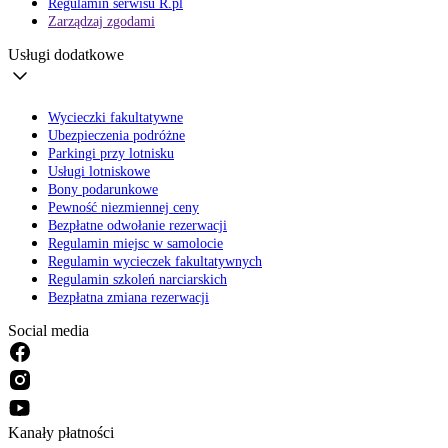
Regulamin serwisu R.pl
Zarządzaj zgodami
Usługi dodatkowe
Wycieczki fakultatywne
Ubezpieczenia podróżne
Parkingi przy lotnisku
Usługi lotniskowe
Bony podarunkowe
Pewność niezmiennej ceny
Bezpłatne odwołanie rezerwacji
Regulamin miejsc w samolocie
Regulamin wycieczek fakultatywnych
Regulamin szkoleń narciarskich
Bezpłatna zmiana rezerwacji
Social media
Kanały płatności