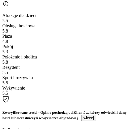
Atrakcje dla dzieci
5.5
Obsługa hotelowa
5.8
Plaża
4.8
Pokój
5.3
Położenie i okolica
5.8
Rezydent
5.5
Sport i rozrywka
5.5
Wyżywienie
5.5
Zweryfikowane treści
- Opinie pochodzą od Klientów, którzy odwiedzili dany
hotel lub uczestniczyli w wycieczce objazdowej...
więcej