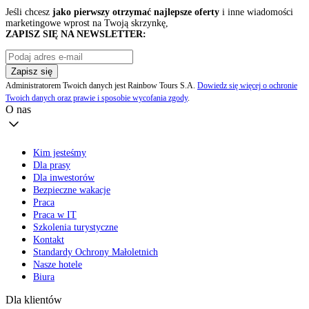
Jeśli chcesz
jako pierwszy otrzymać najlepsze oferty
i inne wiadomości
marketingowe wprost na Twoją skrzynkę,
ZAPISZ SIĘ NA NEWSLETTER:
Zapisz się
Administratorem Twoich danych jest Rainbow Tours S.A.
Dowiedz się więcej o ochronie
Twoich danych oraz prawie i sposobie wycofania zgody
.
O nas
Kim jesteśmy
Dla prasy
Dla inwestorów
Bezpieczne wakacje
Praca
Praca w IT
Szkolenia turystyczne
Kontakt
Standardy Ochrony Małoletnich
Nasze hotele
Biura
Dla klientów