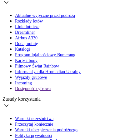
Aktualne wytyczne przed podróżą
Rozkłady lotów
Linie lotnicze
Dreamliner
Airbus A330
Dodaj opinię
Katalogi
Program lojalnościowy Bumerang
Karty i bony
Filmowy Świat Rainbow
Informatsiya dla Hromadian Ukrainy
Wyjazdy grupowe
Incoming
Dostępność cyfrowa
Zasady korzystania
Warunki uczestnictwa
Przeczytaj koniecznie
Warunki ubezpieczenia podróżnego
Polityka prywatności