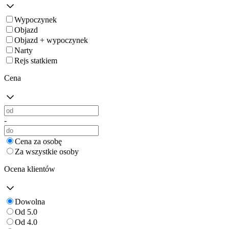
Wypoczynek
Objazd
Objazd + wypoczynek
Narty
Rejs statkiem
Cena
-
Cena za osobę
Za wszystkie osoby
Ocena klientów
Dowolna
Od 5.0
Od 4.0