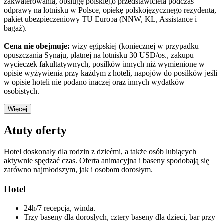
zakwaterowania, obsługę polskiego przedstawiciela podczas
odprawy na lotnisku w Polsce, opiekę polskojęzycznego rezydenta,
pakiet ubezpieczeniowy TU Europa (NNW, KL, Assistance i
bagaż).
Cena nie obejmuje:
wizy egipskiej (koniecznej w przypadku
opuszczania Synaju, płatnej na lotnisku 30 USD/os., zakupu
wycieczek fakultatywnych, posiłków innych niż wymienione w
opisie wyżywienia przy każdym z hoteli, napojów do posiłków jeśli
w opisie hoteli nie podano inaczej oraz innych wydatków
osobistych.
Więcej
Atuty oferty
Hotel doskonały dla rodzin z dziećmi, a także osób lubiących
aktywnie spędzać czas. Oferta animacyjna i baseny spodobają się
zarówno najmłodszym, jak i osobom dorosłym.
Hotel
24h/7 recepcja, winda.
Trzy baseny dla dorosłych, cztery baseny dla dzieci, bar przy