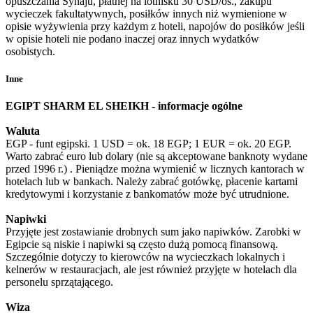
opuszczania Synaju, płatnej na lotnisku 30 USD/os., zakupu
wycieczek fakultatywnych, posiłków innych niż wymienione w
opisie wyżywienia przy każdym z hoteli, napojów do posiłków jeśli
w opisie hoteli nie podano inaczej oraz innych wydatków
osobistych.
Inne
EGIPT SHARM EL SHEIKH - informacje ogólne
Waluta
EGP - funt egipski. 1 USD = ok. 18 EGP; 1 EUR = ok. 20 EGP.
Warto zabrać euro lub dolary (nie są akceptowane banknoty wydane
przed 1996 r.) . Pieniądze można wymienić w licznych kantorach w
hotelach lub w bankach. Należy zabrać gotówkę, płacenie kartami
kredytowymi i korzystanie z bankomatów może być utrudnione.
Napiwki
Przyjęte jest zostawianie drobnych sum jako napiwków. Zarobki w
Egipcie są niskie i napiwki są często dużą pomocą finansową.
Szczególnie dotyczy to kierowców na wycieczkach lokalnych i
kelnerów w restauracjach, ale jest również przyjęte w hotelach dla
personelu sprzątającego.
Wiza