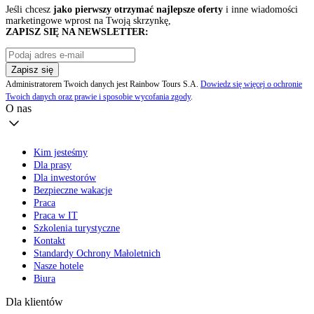
Jeśli chcesz
jako pierwszy otrzymać najlepsze oferty
i inne wiadomości
marketingowe wprost na Twoją skrzynkę,
ZAPISZ SIĘ NA NEWSLETTER:
Zapisz się
Administratorem Twoich danych jest Rainbow Tours S.A.
Dowiedz się więcej o ochronie
Twoich danych oraz prawie i sposobie wycofania zgody
.
O nas
Kim jesteśmy
Dla prasy
Dla inwestorów
Bezpieczne wakacje
Praca
Praca w IT
Szkolenia turystyczne
Kontakt
Standardy Ochrony Małoletnich
Nasze hotele
Biura
Dla klientów