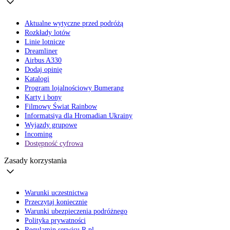
Aktualne wytyczne przed podróżą
Rozkłady lotów
Linie lotnicze
Dreamliner
Airbus A330
Dodaj opinię
Katalogi
Program lojalnościowy Bumerang
Karty i bony
Filmowy Świat Rainbow
Informatsiya dla Hromadian Ukrainy
Wyjazdy grupowe
Incoming
Dostępność cyfrowa
Zasady korzystania
Warunki uczestnictwa
Przeczytaj koniecznie
Warunki ubezpieczenia podróżnego
Polityka prywatności
Regulamin serwisu R.pl