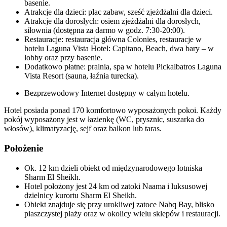
basenie.
Atrakcje dla dzieci: plac zabaw, sześć zjeżdżalni dla dzieci.
Atrakcje dla dorosłych: osiem zjeżdżalni dla dorosłych,
siłownia (dostępna za darmo w godz. 7:30-20:00).
Restauracje: restauracja główna Colonies, restauracje w
hotelu Laguna Vista Hotel: Capitano, Beach, dwa bary – w
lobby oraz przy basenie.
Dodatkowo płatne: pralnia, spa w hotelu Pickalbatros Laguna
Vista Resort (sauna, łaźnia turecka).
Bezprzewodowy Internet dostępny w całym hotelu.
Hotel posiada ponad 170 komfortowo wyposażonych pokoi. Każdy
pokój wyposażony jest w łazienkę (WC, prysznic, suszarka do
włosów), klimatyzację, sejf oraz balkon lub taras.
Położenie
Ok. 12 km dzieli obiekt od międzynarodowego lotniska
Sharm El Sheikh.
Hotel położony jest 24 km od zatoki Naama i luksusowej
dzielnicy kurortu Sharm El Sheikh.
Obiekt znajduje się przy urokliwej zatoce Nabq Bay, blisko
piaszczystej plaży oraz w okolicy wielu sklepów i restauracji.