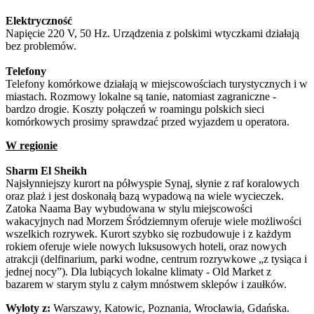
Elektryczność
Napięcie 220 V, 50 Hz. Urządzenia z polskimi wtyczkami działają
bez problemów.
Telefony
Telefony komórkowe działają w miejscowościach turystycznych i w
miastach. Rozmowy lokalne są tanie, natomiast zagraniczne -
bardzo drogie. Koszty połączeń w roamingu polskich sieci
komórkowych prosimy sprawdzać przed wyjazdem u operatora.
W regionie
Sharm El Sheikh
Najsłynniejszy kurort na półwyspie Synaj, słynie z raf koralowych
oraz plaż i jest doskonałą bazą wypadową na wiele wycieczek.
Zatoka Naama Bay wybudowana w stylu miejscowości
wakacyjnych nad Morzem Śródziemnym oferuje wiele możliwości
wszelkich rozrywek. Kurort szybko się rozbudowuje i z każdym
rokiem oferuje wiele nowych luksusowych hoteli, oraz nowych
atrakcji (delfinarium, parki wodne, centrum rozrywkowe „z tysiąca i
jednej nocy”). Dla lubiących lokalne klimaty - Old Market z
bazarem w starym stylu z całym mnóstwem sklepów i zaułków.
Wyloty z:
Warszawy, Katowic, Poznania, Wrocławia, Gdańska.