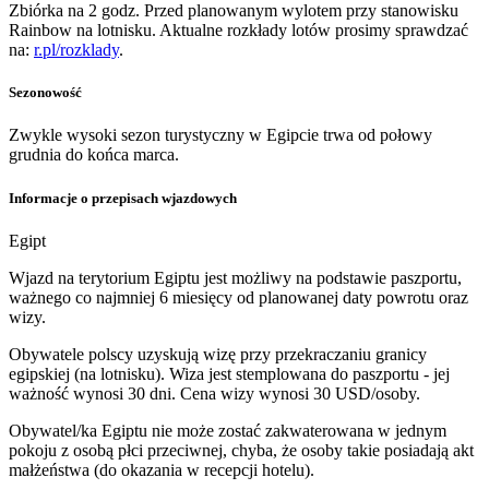
Zbiórka na 2 godz. Przed planowanym wylotem przy stanowisku
Rainbow na lotnisku. Aktualne rozkłady lotów prosimy sprawdzać
na:
r.pl/rozklady
.
Sezonowość
Zwykle wysoki sezon turystyczny w Egipcie trwa od połowy
grudnia do końca marca.
Informacje o przepisach wjazdowych
Egipt
Wjazd na terytorium Egiptu jest możliwy na podstawie paszportu,
ważnego co najmniej 6 miesięcy od planowanej daty powrotu oraz
wizy.
Obywatele polscy uzyskują wizę przy przekraczaniu granicy
egipskiej (na lotnisku). Wiza jest stemplowana do paszportu - jej
ważność wynosi 30 dni. Cena wizy wynosi 30 USD/osoby.
Obywatel/ka Egiptu nie może zostać zakwaterowana w jednym
pokoju z osobą płci przeciwnej, chyba, że osoby takie posiadają akt
małżeństwa (do okazania w recepcji hotelu).