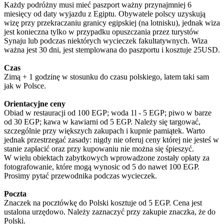
Każdy podróżny musi mieć paszport ważny przynajmniej 6
miesięcy od daty wyjazdu z Egiptu. Obywatele polscy uzyskują
wizę przy przekraczaniu granicy egipskiej (na lotnisku), jednak wiza
jest konieczna tylko w przypadku opuszczania przez turystów
Synaju lub podczas niektórych wycieczek fakultatywnych. Wiza
ważna jest 30 dni, jest stemplowana do paszportu i kosztuje 25USD.
Czas
Zimą + 1 godzinę w stosunku do czasu polskiego, latem taki sam
jak w Polsce.
Orientacyjne ceny
Obiad w restauracji od 100 EGP; woda 1l - 5 EGP; piwo w barze
od 30 EGP; kawa w kawiarni od 5 EGP. Należy się targować,
szczególnie przy większych zakupach i kupnie pamiątek. Warto
jednak przestrzegać zasady: nigdy nie oferuj ceny której nie jesteś w
stanie zapłacić oraz przy kupowaniu nie można się śpieszyć.
W wielu obiektach zabytkowych wprowadzone zostały opłaty za
fotografowanie, które mogą wynosic od 5 do nawet 100 EGP.
Prosimy pytać przewodnika podczas wycieczek.
Poczta
Znaczek na pocztówkę do Polski kosztuje od 5 EGP. Cena jest
ustalona urzędowo. Należy zaznaczyć przy zakupie znaczka, że do
Polski.