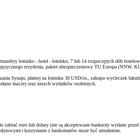
transfery lotnisko - hotel - lotnisko, 7 lub 14 rozpoczętych dób hote
kojęzycznego rezydenta, pakiet ubezpieczeniowy TU Europa (NNW, KL,
zania Synaju, płatnej na lotnisku 30 USD/os., zakupu wycieczek faku
 podano inaczej oraz innych wydatków osobistych.
 zabrać euro lub dolary (nie są akceptowane banknoty wydane przed 
redytowymi i korzystanie z bankomatów może być utrudnione.