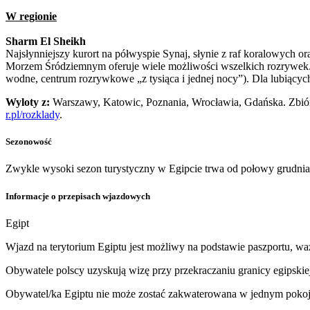
W regionie
Sharm El Sheikh
Najsłynniejszy kurort na półwyspie Synaj, słynie z raf koralowych
Morzem Śródziemnym oferuje wiele możliwości wszelkich rozrywek. K
wodne, centrum rozrywkowe „z tysiąca i jednej nocy”). Dla lubiący
Wyloty z:
Warszawy, Katowic, Poznania, Wrocławia, Gdańska. Zbiór
r.pl/rozklady
.
Sezonowość
Zwykle wysoki sezon turystyczny w Egipcie trwa od połowy grudnia
Informacje o przepisach wjazdowych
Egipt
Wjazd na terytorium Egiptu jest możliwy na podstawie paszportu, wa
Obywatele polscy uzyskują wizę przy przekraczaniu granicy egipskie
Obywatel/ka Egiptu nie może zostać zakwaterowana w jednym pokoju z