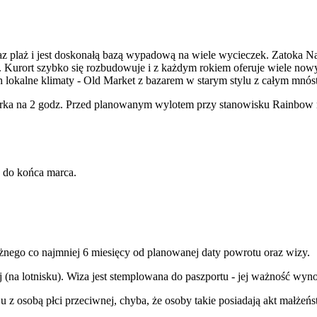
 oraz plaż i jest doskonałą bazą wypadową na wiele wycieczek. Zato
urort szybko się rozbudowuje i z każdym rokiem oferuje wiele nowych
ch lokalne klimaty - Old Market z bazarem w starym stylu z całym mnó
ka na 2 godz. Przed planowanym wylotem przy stanowisku Rainbow na
 do końca marca.
żnego co najmniej 6 miesięcy od planowanej daty powrotu oraz wizy.
j (na lotnisku). Wiza jest stemplowana do paszportu - jej ważność wy
 osobą płci przeciwnej, chyba, że osoby takie posiadają akt małżeńst