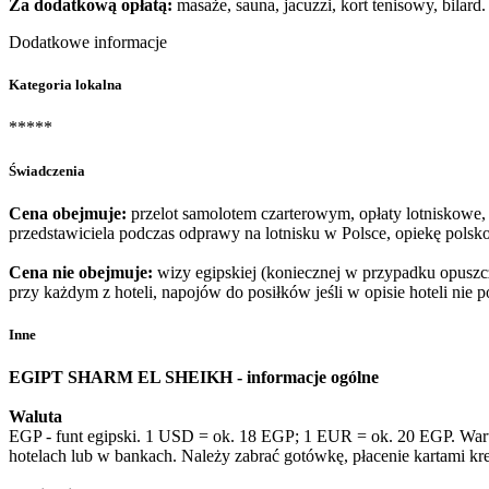
Za dodatkową opłatą:
masaże, sauna, jacuzzi, kort tenisowy, bilard.
Dodatkowe informacje
Kategoria lokalna
*****
Świadczenia
Cena obejmuje:
przelot samolotem czarterowym, opłaty lotniskowe, 
przedstawiciela podczas odprawy na lotnisku w Polsce, opiekę pols
Cena nie obejmuje:
wizy egipskiej (koniecznej w przypadku opuszc
przy każdym z hoteli, napojów do posiłków jeśli w opisie hoteli nie
Inne
EGIPT SHARM EL SHEIKH - informacje ogólne
Waluta
EGP - funt egipski. 1 USD = ok. 18 EGP; 1 EUR = ok. 20 EGP. Warto
hotelach lub w bankach. Należy zabrać gotówkę, płacenie kartami k