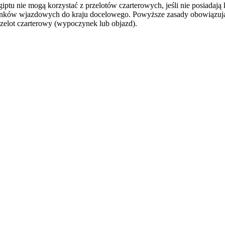
tu nie mogą korzystać z przelotów czarterowych, jeśli nie posiadają
unków wjazdowych do kraju docelowego. Powyższe zasady obowiązują 
przelot czarterowy (wypoczynek lub objazd).