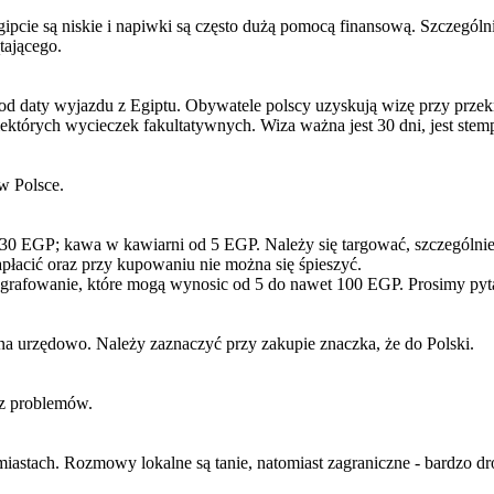
ipcie są niskie i napiwki są często dużą pomocą finansową. Szczegól
ątającego.
 daty wyjazdu z Egiptu. Obywatele polscy uzyskują wizę przy przekrac
ektórych wycieczek fakultatywnych. Wiza ważna jest 30 dni, jest ste
w Polsce.
30 EGP; kawa w kawiarni od 5 EGP. Należy się targować, szczególnie
 zapłacić oraz przy kupowaniu nie można się śpieszyć.
ografowanie, które mogą wynosic od 5 do nawet 100 EGP. Prosimy py
na urzędowo. Należy zaznaczyć przy zakupie znaczka, że do Polski.
ez problemów.
iastach. Rozmowy lokalne są tanie, natomiast zagraniczne - bardzo d