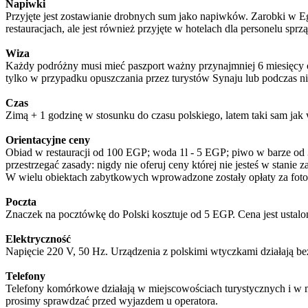
Napiwki
Przyjęte jest zostawianie drobnych sum jako napiwków. Zarobki w Eg
restauracjach, ale jest również przyjęte w hotelach dla personelu sprz
Wiza
Każdy podróżny musi mieć paszport ważny przynajmniej 6 miesięcy od
tylko w przypadku opuszczania przez turystów Synaju lub podczas ni
Czas
Zimą + 1 godzinę w stosunku do czasu polskiego, latem taki sam jak 
Orientacyjne ceny
Obiad w restauracji od 100 EGP; woda 1l - 5 EGP; piwo w barze od 
przestrzegać zasady: nigdy nie oferuj ceny której nie jesteś w stanie
W wielu obiektach zabytkowych wprowadzone zostały opłaty za fot
Poczta
Znaczek na pocztówkę do Polski kosztuje od 5 EGP. Cena jest ustalo
Elektryczność
Napięcie 220 V, 50 Hz. Urządzenia z polskimi wtyczkami działają b
Telefony
Telefony komórkowe działają w miejscowościach turystycznych i w m
prosimy sprawdzać przed wyjazdem u operatora.