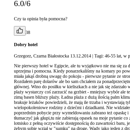
6.0/6
Czy ta opinia była pomocna?
38
Dobry hotel
Grzegorz, Czarna Białostocka 13.12.2014
| Tagi: 46-55 lat, w 
Nie pierwszy hotel w Egipcie, ale tu wyjątkowo nie ma się za 
uprzejma i pomocna. Kiedy ponarzekaliśmy na komary po powro
miała jakąś drobną uwagę do pokoju - pierwsze pytanie ze stron
Rozdałem parę dolarów ale bo sam chciałem za ponadprzeciętną 
głównej. Wino do posiłku w kieliszkach a nie jak się zdarzało 
plaży wystarczy coś zarzucić na grzbiet - mniejszy wybór ale t
zimą basen bliższy plaży. Ładna plaża z dużą ilością palm klima
brakuje leżaków powiedzieli, że mają ile trzaba i wystawiają t
wielopokoleniowe rodziny z dziećmi i dziadkami. Nie widziałem
poprzednim pobycie przy wymeldowaniu zabrano też opaskę i k
tłumaczyć jak głupi,tu nie zabierają opasek na moje pytanie co
lotnisko z pełną oczywiście dostępnością do zawartości baru, 
żebym sobie wziął w "sumku" na drogę. Wady jako jeden z droższ