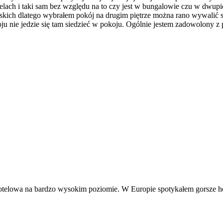
telach i taki sam bez względu na to czy jest w bungalowie czu w dwu
kich dlatego wybrałem pokój na drugim piętrze można rano wywalić się
koju nie jedzie się tam siedzieć w pokoju. Ogólnie jestem zadowolony 
 hotelowa na bardzo wysokim poziomie. W Europie spotykałem gorsze h