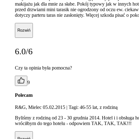
makijażu jak dla mnie za słabe. Pokój typowy jak w innych ho
przed drzwiami mini tarasik nie ogrodzony od oczu ew. ciekaws
dotyczy parteru taras nie zasłonięty. Więcej szkoda pisać o po
Rozwiń
6.0/6
Czy ta opinia była pomocna?
9
Polecam
R&G, Mielec 05.02.2015
| Tagi: 46-55 lat, z rodziną
Byliśmy z rodziną od 23 - 30 grudnia 2014. Hotel i i obsługa
wróciłbym do tego hotelu - odpowiem TAK, TAK, TAK!!!
Rozwiń