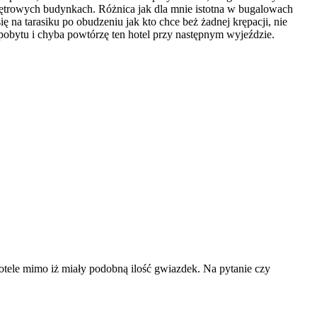
piętrowych budynkach. Różnica jak dla mnie istotna w bugalowach
 na tarasiku po obudzeniu jak kto chce beż żadnej krępacji, nie
z pobytu i chyba powtórzę ten hotel przy następnym wyjeździe.
otele mimo iż miały podobną ilość gwiazdek. Na pytanie czy