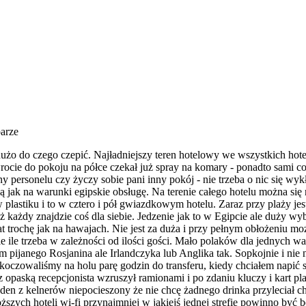
parze
dużo do czego czepić. Najładniejszy teren hotelowy we wszystkich hote
cie do pokoju na półce czekał już spray na komary - ponadto sami co
y personelu czy życzy sobie pani inny pokój - nie trzeba o nic się wyk
jak na warunki egipskie obsługę. Na terenie całego hotelu można się 
w plastiku i to w cztero i pół gwiazdkowym hotelu. Zaraz przy plaży je
eż każdy znajdzie coś dla siebie. Jedzenie jak to w Egipcie ale duży w
t trochę jak na hawajach. Nie jest za duża i przy pełnym obłożeniu może
yle ile trzeba w zależności od ilości gości. Mało polaków dla jednych 
 pijanego Rosjanina ale Irlandczyka lub Anglika tak. Sopkojnie i nie
oczowaliśmy na holu parę godzin do transferu, kiedy chciałem napić
 z opaską recepcjonista wzruszył ramionami i po zdaniu kluczy i kart 
jeden z kelnerów niepocieszony że nie chcę żadnego drinka przyleciał c
ych hoteli wi-fi przynajmniej w jakiejś jednej strefie powinno być bez