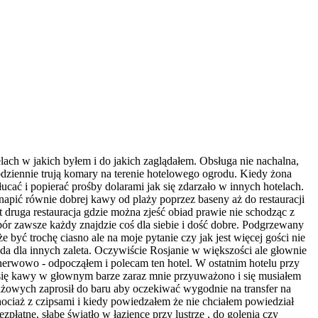
lach w jakich byłem i do jakich zaglądałem. Obsługa nie nachalna,
dziennie trują komary na terenie hotelowego ogrodu. Kiedy żona
łucać i popierać prośby dolarami jak się zdarzało w innych hotelach.
napić równie dobrej kawy od plaży poprzez baseny aż do restauracji
st druga restauracja gdzie można zjeść obiad prawie nie schodząc z
ybór zawsze każdy znajdzie coś dla siebie i dość dobre. Podgrzewany
 być trochę ciasno ale na moje pytanie czy jak jest więcej gości nie
wada dla innych zaleta. Oczywiście Rosjanie w większości ale głownie
 nerwowo - odpocząłem i polecam ten hotel. W ostatnim hotelu przy
 się kawy w głownym barze zaraz mnie przyuważono i się musiałem
plażowych zaprosił do baru aby oczekiwać wygodnie na transfer na
hociaż z czipsami i kiedy powiedzałem że nie chciałem powiedział
płatne, słabe światło w łazience przy lustrze , do golenia czy