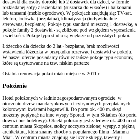
dostawki dla osoby dorosłej lub 2 dostawek dla dzieci, w formie
rozkładanej sofy) z łazienkami (suszarka do włosów) i balkonami
lub tarasami (meble ogrodowe). W pokojach znajdują się: TV-sat,
telefon, lodówka (bezpłatna), klimatyzacja (indywidualnie
sterowana, bezpłatna). Pokoje typu standard mieszczą 1 dostawkę, a
pokoje family 2 dostawki - są zbliżone pod względem wyposażenia
i wielkości. Pokoje typu studio są większe od pozostałych pokoi.
Łóżeczko dla dziecka do 2 lat - bezpłatne, brak możliwości
wstawienia łóżeczka w przypadku rezerwacji dostawki w pokoju.
W naszej ofercie posiadamy również tańsze pokoje typu economy,
które są usytuowane na tzw. niskim parterze.
Ostatnia renowacja pokoi miała miejsce w 2011 r.
Położenie
Hotel położonych w ładnie zagospodarowanym ogrodzie, w
otoczeniu drzew mandarynkowych i cytrynowych przeplatanych
kolorowymi kwiatami bugenwilli. Do portu ok. 400 m, skąd
możemy popłynąć na inne wyspy Sporad, w tym Skiathos (do portu
dowozi bus hotelowy). Obiekt położony jest zaledwie ok. 400 m od
centrum miasta Skopelos, stolicy soczysto zielonej wyspy, z piękną
architekturą, która znamy choćby z popularnego filmu „Mamma
Mia”. W centrum miasta znajdują się liczne sklepy, tawerny i