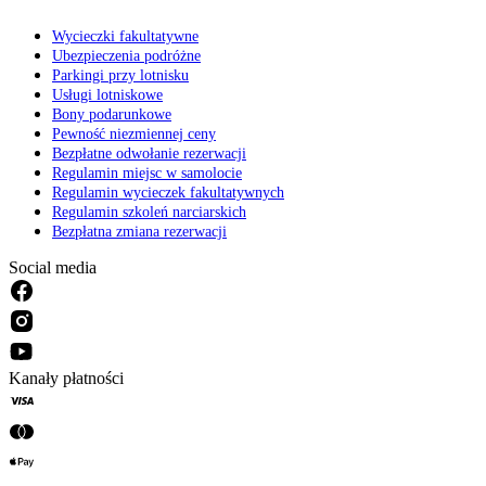
Wycieczki fakultatywne
Ubezpieczenia podróżne
Parkingi przy lotnisku
Usługi lotniskowe
Bony podarunkowe
Pewność niezmiennej ceny
Bezpłatne odwołanie rezerwacji
Regulamin miejsc w samolocie
Regulamin wycieczek fakultatywnych
Regulamin szkoleń narciarskich
Bezpłatna zmiana rezerwacji
Social media
Kanały płatności