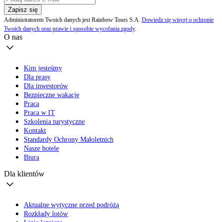
Zapisz się
Administratorem Twoich danych jest Rainbow Tours S.A.
Dowiedz się więcej o ochronie
Twoich danych oraz prawie i sposobie wycofania zgody
.
O nas
Kim jesteśmy
Dla prasy
Dla inwestorów
Bezpieczne wakacje
Praca
Praca w IT
Szkolenia turystyczne
Kontakt
Standardy Ochrony Małoletnich
Nasze hotele
Biura
Dla klientów
Aktualne wytyczne przed podróżą
Rozkłady lotów