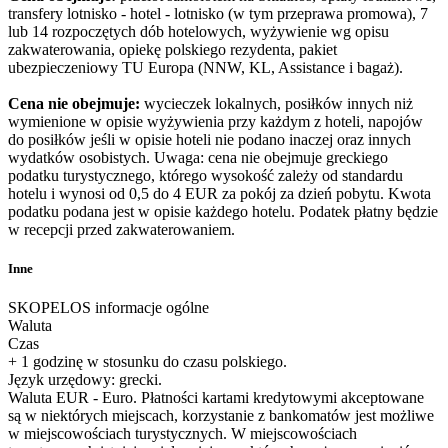
transfery lotnisko - hotel - lotnisko (w tym przeprawa promowa), 7
lub 14 rozpoczętych dób hotelowych, wyżywienie wg opisu
zakwaterowania, opiekę polskiego rezydenta, pakiet
ubezpieczeniowy TU Europa (NNW, KL, Assistance i bagaż).
Cena nie obejmuje:
wycieczek lokalnych, posiłków innych niż
wymienione w opisie wyżywienia przy każdym z hoteli, napojów
do posiłków jeśli w opisie hoteli nie podano inaczej oraz innych
wydatków osobistych. Uwaga: cena nie obejmuje greckiego
podatku turystycznego, którego wysokość zależy od standardu
hotelu i wynosi od 0,5 do 4 EUR za pokój za dzień pobytu. Kwota
podatku podana jest w opisie każdego hotelu. Podatek płatny będzie
w recepcji przed zakwaterowaniem.
Inne
SKOPELOS informacje ogólne
Waluta
Czas
+ 1 godzinę w stosunku do czasu polskiego.
Język urzędowy: grecki.
Waluta EUR - Euro. Płatności kartami kredytowymi akceptowane
są w niektórych miejscach, korzystanie z bankomatów jest możliwe
w miejscowościach turystycznych. W miejscowościach