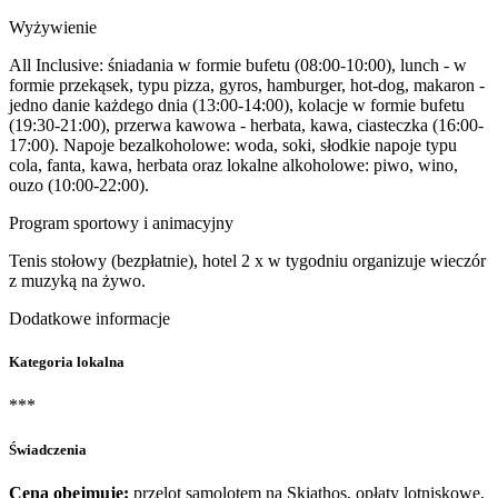
Wyżywienie
All Inclusive: śniadania w formie bufetu (08:00-10:00), lunch - w
formie przekąsek, typu pizza, gyros, hamburger, hot-dog, makaron -
jedno danie każdego dnia (13:00-14:00), kolacje w formie bufetu
(19:30-21:00), przerwa kawowa - herbata, kawa, ciasteczka (16:00-
17:00). Napoje bezalkoholowe: woda, soki, słodkie napoje typu
cola, fanta, kawa, herbata oraz lokalne alkoholowe: piwo, wino,
ouzo (10:00-22:00).
Program sportowy i animacyjny
Tenis stołowy (bezpłatnie), hotel 2 x w tygodniu organizuje wieczór
z muzyką na żywo.
Dodatkowe informacje
Kategoria lokalna
***
Świadczenia
Cena obejmuje:
przelot samolotem na Skiathos, opłaty lotniskowe,