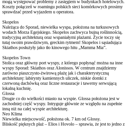
mogą występować problemy z zasięgiem w budynkach hotelowych.
Koszty połączeń w roamingu polskich sieci komórkowych prosimy
sprawdzać przed wyjazdem u operatora.
Skopelos
Należąca do Sporad, niewielka wyspa, położona na turkusowych
wodach Morza Egejskiego. Skopelos zachwyca bujną roślinnością,
tradycyjną architekturą oraz wspaniałymi plażami. Życie toczy się
tutaj swoim prawdziwym, greckim rytmem! Skopelos i sąsiadująca
Skiathos posłużyły jako tło kinowego hitu „Mamma Mia”.
Skopelos Town
Stolica oraz główny port wyspy, z którego popłynąć można na inne
wyspy Sporad: Skiathos oraz Alonissos. W centrum znajdziemy
zarówno piaszczysto-żwirową plażę jak i charakterystyczną
architekturę: labirynty kamiennych uliczek, niskie domki z
czerwoną dachówką oraz liczne restauracje i tawerny serwującą
lokalną kuchnię.
Glossa
Drugie co do wielkości miasto na wyspie. Glossa położona jest w
zachodniej część wyspy. Intryguje głównie ze względu na zupełnie
inną niż na całej wyspie architekturę.
Neo Klima
Niewielka miejscowość, położona ok. 7 km od Glossy.
Bliskość pięknych plaż – Elios i Hovolo – sprawia, że jest to jedno z