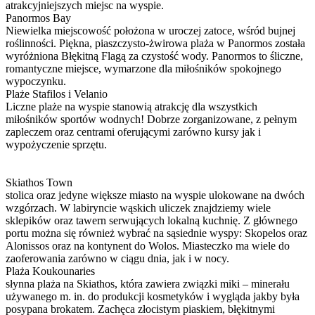
atrakcyjniejszych miejsc na wyspie.
Panormos Bay
Niewielka miejscowość położona w uroczej zatoce, wśród bujnej
roślinności. Piękna, piaszczysto-żwirowa plaża w Panormos została
wyróżniona Błękitną Flagą za czystość wody. Panormos to śliczne,
romantyczne miejsce, wymarzone dla miłośników spokojnego
wypoczynku.
Plaże Stafilos i Velanio
Liczne plaże na wyspie stanowią atrakcję dla wszystkich
miłośników sportów wodnych! Dobrze zorganizowane, z pełnym
zapleczem oraz centrami oferującymi zarówno kursy jak i
wypożyczenie sprzętu.
Skiathos Town
stolica oraz jedyne większe miasto na wyspie ulokowane na dwóch
wzgórzach. W labiryncie wąskich uliczek znajdziemy wiele
sklepików oraz tawern serwujących lokalną kuchnię. Z głównego
portu można się również wybrać na sąsiednie wyspy: Skopelos oraz
Alonissos oraz na kontynent do Wolos. Miasteczko ma wiele do
zaoferowania zarówno w ciągu dnia, jak i w nocy.
Plaża Koukounaries
słynna plaża na Skiathos, która zawiera związki miki – minerału
używanego m. in. do produkcji kosmetyków i wygląda jakby była
posypana brokatem. Zachęca złocistym piaskiem, błękitnymi