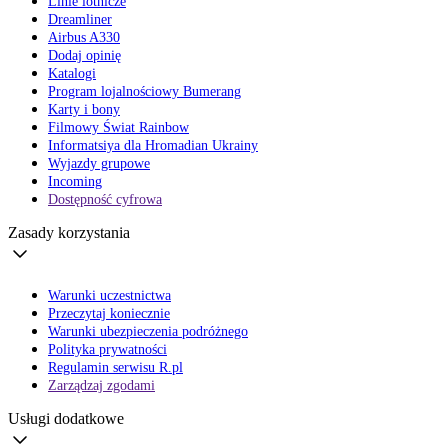
Linie lotnicze
Dreamliner
Airbus A330
Dodaj opinię
Katalogi
Program lojalnościowy Bumerang
Karty i bony
Filmowy Świat Rainbow
Informatsiya dla Hromadian Ukrainy
Wyjazdy grupowe
Incoming
Dostępność cyfrowa
Zasady korzystania
Warunki uczestnictwa
Przeczytaj koniecznie
Warunki ubezpieczenia podróżnego
Polityka prywatności
Regulamin serwisu R.pl
Zarządzaj zgodami
Usługi dodatkowe