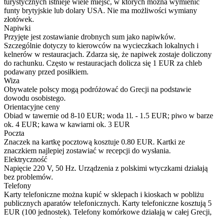
turystycznych istnieje wiele miejsc, w których można wymienić
funty brytyjskie lub dolary USA. Nie ma możliwości wymiany
złotówek.
Napiwki
Przyjęte jest zostawianie drobnych sum jako napiwków.
Szczególnie dotyczy to kierowców na wycieczkach lokalnych i
kelnerów w restauracjach. Zdarza się, że napiwek zostaje doliczony
do rachunku. Często w restauracjach dolicza się 1 EUR za chleb
podawany przed posiłkiem.
Wiza
Obywatele polscy mogą podróżować do Grecji na podstawie
dowodu osobistego.
Orientacyjne ceny
Obiad w tawernie od 8-10 EUR; woda 1l. - 1.5 EUR; piwo w barze
ok. 4 EUR; kawa w kawiarni ok. 3 EUR
Poczta
Znaczek na kartkę pocztową kosztuje 0.80 EUR. Kartki ze
znaczkiem najlepiej zostawiać w recepcji do wysłania.
Elektryczność
Napięcie 220 V, 50 Hz. Urządzenia z polskimi wtyczkami działają
bez problemów.
Telefony
Karty telefoniczne można kupić w sklepach i kioskach w pobliżu
publicznych aparatów telefonicznych. Karty telefoniczne kosztują 5
EUR (100 jednostek). Telefony komórkowe działają w całej Grecji,