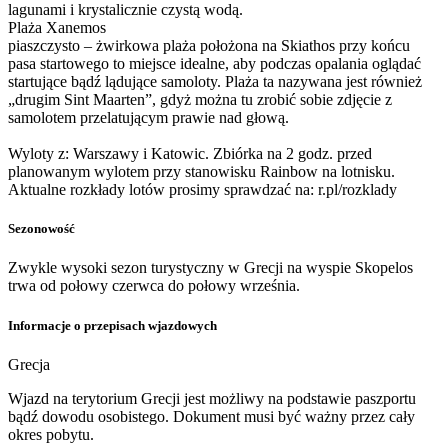
lagunami i krystalicznie czystą wodą.
Plaża Xanemos
piaszczysto – żwirkowa plaża położona na Skiathos przy końcu
pasa startowego to miejsce idealne, aby podczas opalania oglądać
startujące bądź lądujące samoloty. Plaża ta nazywana jest również
„drugim Sint Maarten”, gdyż można tu zrobić sobie zdjęcie z
samolotem przelatującym prawie nad głową.
Wyloty z: Warszawy i Katowic. Zbiórka na 2 godz. przed
planowanym wylotem przy stanowisku Rainbow na lotnisku.
Aktualne rozkłady lotów prosimy sprawdzać na: r.pl/rozklady
Sezonowość
Zwykle wysoki sezon turystyczny w Grecji na wyspie Skopelos
trwa od połowy czerwca do połowy września.
Informacje o przepisach wjazdowych
Grecja
Wjazd na terytorium Grecji jest możliwy na podstawie paszportu
bądź dowodu osobistego. Dokument musi być ważny przez cały
okres pobytu.