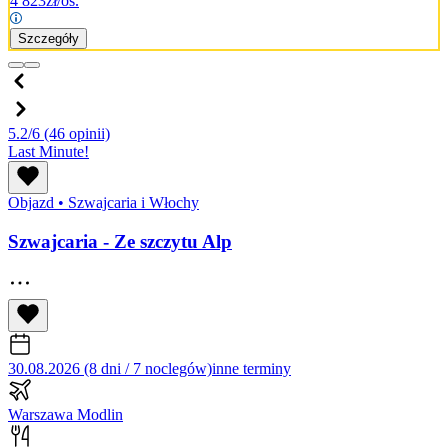
4 823
zł/os.
Szczegóły
5.2/6
(46 opinii)
Last Minute!
Objazd
•
Szwajcaria i Włochy
Szwajcaria - Ze szczytu Alp
30.08.2026 (8 dni / 7 noclegów)
inne terminy
Warszawa Modlin