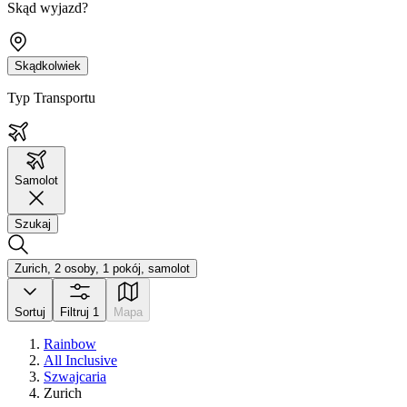
Skąd wyjazd?
Skądkolwiek
Typ Transportu
Samolot
Szukaj
Zurich, 2 osoby, 1 pokój, samolot
Sortuj
Filtruj
1
Mapa
Rainbow
All Inclusive
Szwajcaria
Zurich