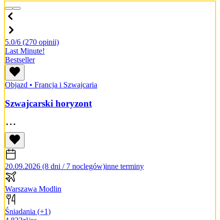
5.0/6
(270 opinii)
Last Minute!
Bestseller
Objazd
•
Francja i Szwajcaria
Szwajcarski horyzont
20.09.2026 (8 dni / 7 noclegów)
inne terminy
Warszawa Modlin
Śniadania
(+1)