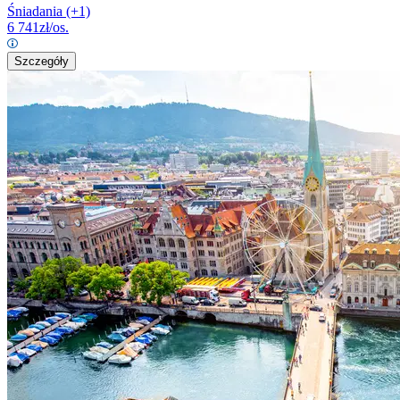
Śniadania
(+1)
6 741
zł/os.
Szczegóły