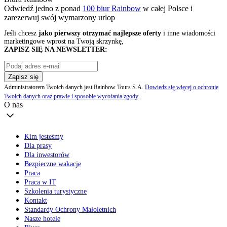
Odwiedź jedno z ponad
100 biur Rainbow
w całej Polsce i
zarezerwuj swój
wymarzony urlop
Jeśli chcesz
jako pierwszy otrzymać najlepsze oferty
i inne wiadomości
marketingowe wprost na Twoją skrzynkę,
ZAPISZ SIĘ NA NEWSLETTER:
Zapisz się
Administratorem Twoich danych jest Rainbow Tours S.A.
Dowiedz się więcej o ochronie
Twoich danych oraz prawie i sposobie wycofania zgody
.
O nas
Kim jesteśmy
Dla prasy
Dla inwestorów
Bezpieczne wakacje
Praca
Praca w IT
Szkolenia turystyczne
Kontakt
Standardy Ochrony Małoletnich
Nasze hotele