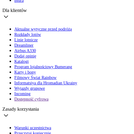
Biura
Dla klientów
Aktualne wytyczne przed podróżą
Rozkłady lotów
Linie lotnicze
Dreamliner
Airbus A330
Dodaj opinię
Katalogi
Program lojalnościowy Bumerang
Karty i bony
Filmowy Świat Rainbow
Informatsiya dla Hromadian Ukrainy
Wyjazdy grupowe
Incoming
Dostępność cyfrowa
Zasady korzystania
Warunki uczestnictwa
Przeczytaj koniecznie