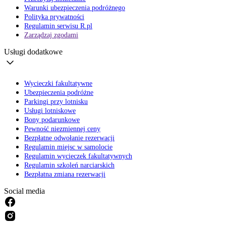
Warunki ubezpieczenia podróżnego
Polityka prywatności
Regulamin serwisu R.pl
Zarządzaj zgodami
Usługi dodatkowe
Wycieczki fakultatywne
Ubezpieczenia podróżne
Parkingi przy lotnisku
Usługi lotniskowe
Bony podarunkowe
Pewność niezmiennej ceny
Bezpłatne odwołanie rezerwacji
Regulamin miejsc w samolocie
Regulamin wycieczek fakultatywnych
Regulamin szkoleń narciarskich
Bezpłatna zmiana rezerwacji
Social media