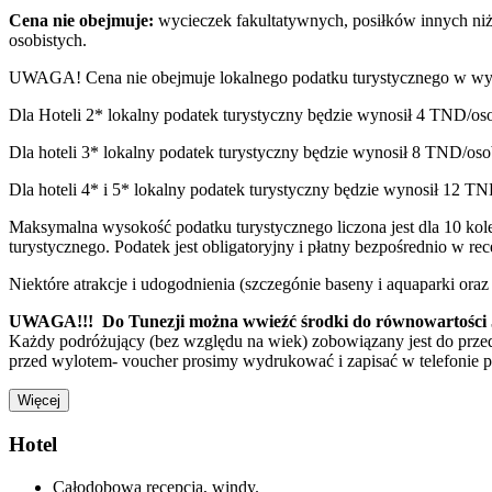
Cena nie obejmuje:
wycieczek fakultatywnych, posiłków innych niż
osobistych.
UWAGA! Cena nie obejmuje lokalnego podatku turystycznego w wys
Dla Hoteli 2* lokalny podatek turystyczny będzie wynosił 4 TND/os
Dla hoteli 3* lokalny podatek turystyczny będzie wynosił 8 TND/oso
Dla hoteli 4* i 5* lokalny podatek turystyczny będzie wynosił 12 TN
Maksymalna wysokość podatku turystycznego liczona jest dla 10 ko
turystycznego. Podatek jest obligatoryjny i płatny bezpośrednio w r
Niektóre atrakcje i udogodnienia (szczegónie baseny i aquaparki or
UWAGA!!! Do Tunezji można wwieźć środki do równowartości 5.0
Każdy podróżujący (bez względu na wiek) zobowiązany jest do prze
przed wylotem- voucher prosimy wydrukować i zapisać w telefonie p
Więcej
Hotel
Całodobowa recepcja, windy.