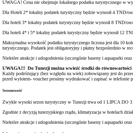
UWAGA! Cena nie obejmuje lokalnego podatku turystycznego w wys
Dla Hoteli 2* lokalny podatek turystyczny będzie wynosił 4 TND/os
Dla hoteli 3* lokalny podatek turystyczny będzie wynosił 8 TND/oso
Dla hoteli 4* i 5* lokalny podatek turystyczny będzie wynosił 12 TN
Maksymalna wysokość podatku turystycznego liczona jest dla 10 ko
turystycznego. Podatek jest obligatoryjny i płatny bezpośrednio w r
Niektóre atrakcje i udogodnienia (szczegónie baseny i aquaparki or
UWAGA!!! Do Tunezji można wwieźć środki do równowartości 5.0
Każdy podróżujący (bez względu na wiek) zobowiązany jest do prze
przed wylotem- voucher prosimy wydrukować i zapisać w telefonie p
Sezonowość
Zwykle wysoki sezon turystyczny w Tunezji trwa od 1 LIPCA DO 
Zgodnie z decyzją tunezyjskiego rządu, klimatyzacja w hotelach dzia
Niektóre atrakcje i udogodnienia (szczegónie baseny i aquaparki or