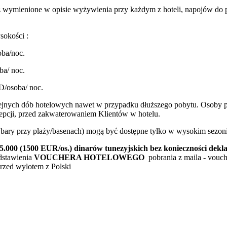
 wymienione w opisie wyżywienia przy każdym z hoteli, napojów do p
okości :
oba/noc.
ba/ noc.
D/osoba/ noc.
lejnych dób hotelowych nawet w przypadku dłuższego pobytu. Osoby po
ecepcji, przed zakwaterowaniem Klientów w hotelu.
az bary przy plaży/basenach) mogą być dostępne tylko w wysokim sezoni
00 (1500 EUR/os.) dinarów tunezyjskich bez konieczności deklar
dstawienia
VOUCHERA HOTELOWEGO
pobrania z maila - vouch
rzed wylotem z Polski