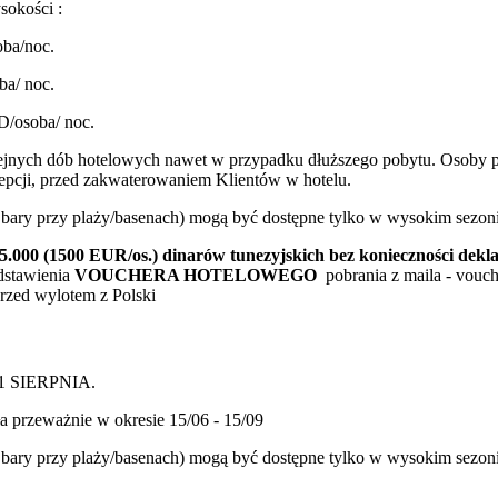
okości :
oba/noc.
ba/ noc.
D/osoba/ noc.
lejnych dób hotelowych nawet w przypadku dłuższego pobytu. Osoby po
ecepcji, przed zakwaterowaniem Klientów w hotelu.
az bary przy plaży/basenach) mogą być dostępne tylko w wysokim sezoni
00 (1500 EUR/os.) dinarów tunezyjskich bez konieczności deklar
dstawienia
VOUCHERA HOTELOWEGO
pobrania z maila - vouch
rzed wylotem z Polski
31 SIERPNIA.
ła przeważnie w okresie 15/06 - 15/09
az bary przy plaży/basenach) mogą być dostępne tylko w wysokim sezon