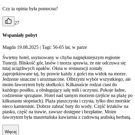
Czy ta opinia była pomocna?
27
Wspaniały pobyt
Magda 19.08.2025
| Tagi: 56-65 lat, w parze
Świetny hotel, usytuowany w chyba najpiękniejszym regionie
Tunezji. Bliskość gór, lasów i morza sprawia, że nie odczuwa się
tutaj uciążliwych upałów. Okna w restauracji zostały
zaprojektowane taj, by prawie każdy z gości ma widok na morze.
Jedzenie smaczne i urozmaicone. Olbrzymi wybór wszystkiego, ale
moim faworytem były słodkości. Kilkanaście rodzai ciast do
każdego posiłku, a obsługujący salę mili i uczynni. Pokoje ładne,
codziennie sprzątane. Hotel nad samym morzem (zejście na plażę po
kilkunastu stopniach). Plaża piaszczysta i czysta, tylko dno morskie
nieco kamieniste. Dobrze zabrać buty do wody. Część leżaków na
piasku, część na trawie, zawsze dostępne i bezpłatne. Moim
faworytem była mauretańska kawiarnia z cudowną arabską herbatą.
Więcej