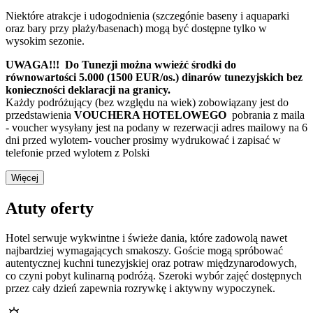
Niektóre atrakcje i udogodnienia (szczegónie baseny i aquaparki
oraz bary przy plaży/basenach) mogą być dostępne tylko w
wysokim sezonie.
UWAGA!!! Do Tunezji można wwieźć środki do
równowartości 5.000 (1500 EUR/os.) dinarów tunezyjskich bez
konieczności deklaracji na granicy.
Każdy podróżujący (bez względu na wiek) zobowiązany jest do
przedstawienia
VOUCHERA HOTELOWEGO
pobrania z maila
- voucher wysyłany jest na podany w rezerwacji adres mailowy na 6
dni przed wylotem- voucher prosimy wydrukować i zapisać w
telefonie przed wylotem z Polski
Więcej
Atuty oferty
Hotel serwuje wykwintne i świeże dania, które zadowolą nawet
najbardziej wymagających smakoszy. Goście mogą spróbować
autentycznej kuchni tunezyjskiej oraz potraw międzynarodowych,
co czyni pobyt kulinarną podróżą. Szeroki wybór zajęć dostępnych
przez cały dzień zapewnia rozrywkę i aktywny wypoczynek.