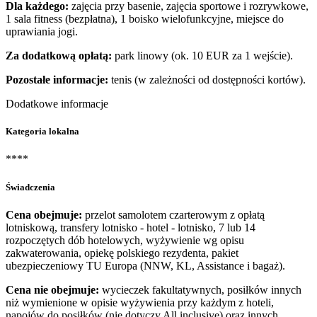
Dla każdego:
zajęcia przy basenie, zajęcia sportowe i rozrywkowe,
1 sala fitness (bezpłatna), 1 boisko wielofunkcyjne, miejsce do
uprawiania jogi.
Za dodatkową opłatą:
park linowy (ok. 10 EUR za 1 wejście).
Pozostałe informacje:
tenis (w zależności od dostępności kortów).
Dodatkowe informacje
Kategoria lokalna
****
Świadczenia
Cena obejmuje:
przelot samolotem czarterowym z opłatą
lotniskową, transfery lotnisko - hotel - lotnisko, 7 lub 14
rozpoczętych dób hotelowych, wyżywienie wg opisu
zakwaterowania, opiekę polskiego rezydenta, pakiet
ubezpieczeniowy TU Europa (NNW, KL, Assistance i bagaż).
Cena nie obejmuje:
wycieczek fakultatywnych, posiłków innych
niż wymienione w opisie wyżywienia przy każdym z hoteli,
napojów do posiłków (nie dotyczy All inclusive) oraz innych