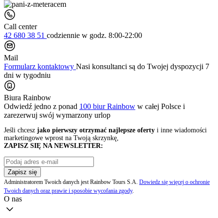
Call center
42 680 38 51
codziennie
w godz. 8:00-22:00
Mail
Formularz kontaktowy
Nasi konsultanci są do Twojej dyspozycji 7
dni w tygodniu
Biura Rainbow
Odwiedź jedno z ponad
100 biur Rainbow
w całej Polsce i
zarezerwuj swój
wymarzony urlop
Jeśli chcesz
jako pierwszy otrzymać najlepsze oferty
i inne wiadomości
marketingowe wprost na Twoją skrzynkę,
ZAPISZ SIĘ NA NEWSLETTER:
Zapisz się
Administratorem Twoich danych jest Rainbow Tours S.A.
Dowiedz się więcej o ochronie
Twoich danych oraz prawie i sposobie wycofania zgody
.
O nas