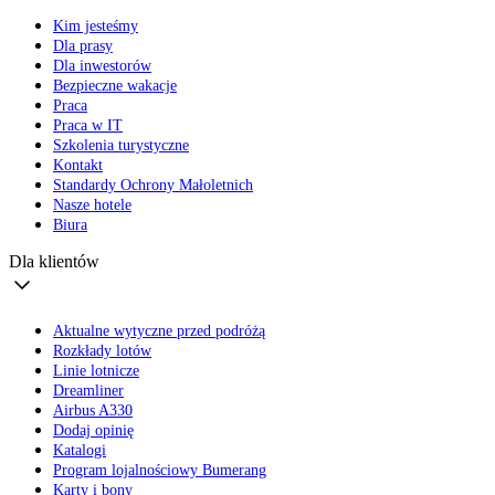
Kim jesteśmy
Dla prasy
Dla inwestorów
Bezpieczne wakacje
Praca
Praca w IT
Szkolenia turystyczne
Kontakt
Standardy Ochrony Małoletnich
Nasze hotele
Biura
Dla klientów
Aktualne wytyczne przed podróżą
Rozkłady lotów
Linie lotnicze
Dreamliner
Airbus A330
Dodaj opinię
Katalogi
Program lojalnościowy Bumerang
Karty i bony