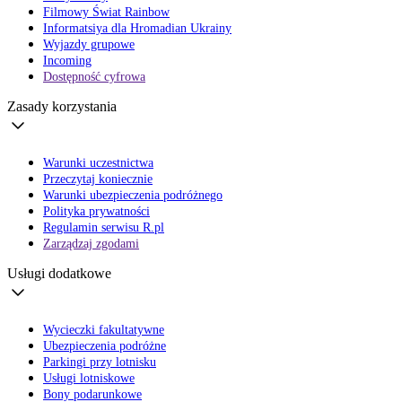
Filmowy Świat Rainbow
Informatsiya dla Hromadian Ukrainy
Wyjazdy grupowe
Incoming
Dostępność cyfrowa
Zasady korzystania
Warunki uczestnictwa
Przeczytaj koniecznie
Warunki ubezpieczenia podróżnego
Polityka prywatności
Regulamin serwisu R.pl
Zarządzaj zgodami
Usługi dodatkowe
Wycieczki fakultatywne
Ubezpieczenia podróżne
Parkingi przy lotnisku
Usługi lotniskowe
Bony podarunkowe