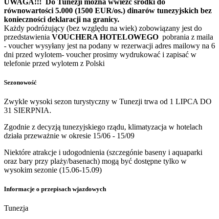
UWAGA!!! Do Tunezji można wwieźć środki do
równowartości 5.000 (1500 EUR/os.) dinarów tunezyjskich bez
konieczności deklaracji na granicy.
Każdy podróżujący (bez względu na wiek) zobowiązany jest do
przedstawienia
VOUCHERA HOTELOWEGO
pobrania z maila
- voucher wysyłany jest na podany w rezerwacji adres mailowy na 6
dni przed wylotem- voucher prosimy wydrukować i zapisać w
telefonie przed wylotem z Polski
Sezonowość
Zwykle wysoki sezon turystyczny w Tunezji trwa od 1 LIPCA DO
31 SIERPNIA.
Zgodnie z decyzją tunezyjskiego rządu, klimatyzacja w hotelach
działa przeważnie w okresie 15/06 - 15/09
Niektóre atrakcje i udogodnienia (szczegónie baseny i aquaparki
oraz bary przy plaży/basenach) mogą być dostępne tylko w
wysokim sezonie (15.06-15.09)
Informacje o przepisach wjazdowych
Tunezja