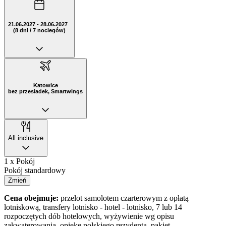
21.06.2027 - 28.06.2027
(8 dni / 7 noclegów)
Katowice
bez przesiadek, Smartwings
All inclusive
1 x Pokój
Pokój standardowy
Zmień
Cena obejmuje:
przelot samolotem czarterowym z opłatą
lotniskową, transfery lotnisko - hotel - lotnisko, 7 lub 14
rozpoczętych dób hotelowych, wyżywienie wg opisu
zakwaterowania, opiekę polskiego rezydenta, pakiet