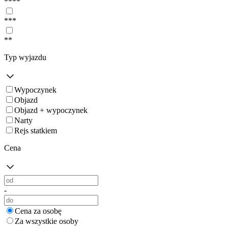
****
***
**
Typ wyjazdu
Wypoczynek
Objazd
Objazd + wypoczynek
Narty
Rejs statkiem
Cena
-
Cena za osobę
Za wszystkie osoby