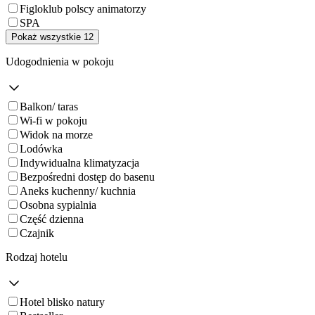
Figloklub polscy animatorzy
SPA
Pokaż wszystkie 12
Udogodnienia w pokoju
Balkon/ taras
Wi-fi w pokoju
Widok na morze
Lodówka
Indywidualna klimatyzacja
Bezpośredni dostęp do basenu
Aneks kuchenny/ kuchnia
Osobna sypialnia
Część dzienna
Czajnik
Rodzaj hotelu
Hotel blisko natury