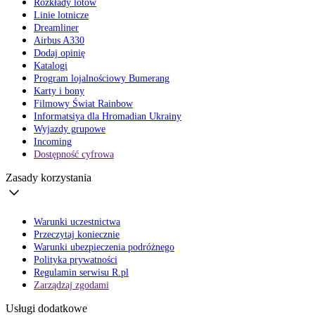
Rozkłady lotów
Linie lotnicze
Dreamliner
Airbus A330
Dodaj opinię
Katalogi
Program lojalnościowy Bumerang
Karty i bony
Filmowy Świat Rainbow
Informatsiya dla Hromadian Ukrainy
Wyjazdy grupowe
Incoming
Dostępność cyfrowa
Zasady korzystania
Warunki uczestnictwa
Przeczytaj koniecznie
Warunki ubezpieczenia podróżnego
Polityka prywatności
Regulamin serwisu R.pl
Zarządzaj zgodami
Usługi dodatkowe