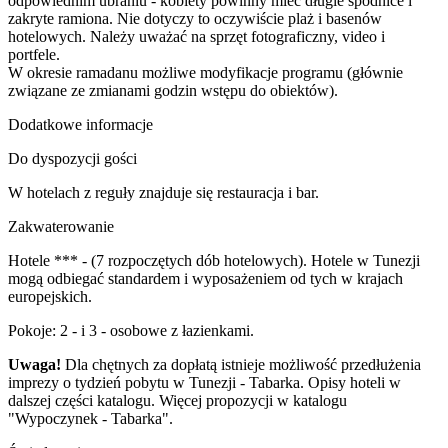
odpowiednim ubraniu - kobiety powinny mieć długie spódnice i
zakryte ramiona. Nie dotyczy to oczywiście plaż i basenów
hotelowych. Należy uważać na sprzęt fotograficzny, video i
portfele.
W okresie ramadanu możliwe modyfikacje programu (głównie
związane ze zmianami godzin wstępu do obiektów).
Dodatkowe informacje
Do dyspozycji gości
W hotelach z reguły znajduje się restauracja i bar.
Zakwaterowanie
Hotele *** - (7 rozpoczętych dób hotelowych). Hotele w Tunezji
mogą odbiegać standardem i wyposażeniem od tych w krajach
europejskich.
Pokoje: 2 - i 3 - osobowe z łazienkami.
Uwaga!
Dla chętnych za dopłatą istnieje możliwość przedłużenia
imprezy o tydzień pobytu w Tunezji - Tabarka. Opisy hoteli w
dalszej części katalogu. Więcej propozycji w katalogu
"Wypoczynek - Tabarka".