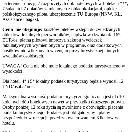
na terenie Tunezji, 7 rozpoczętych dób hotelowych w hotelach ***,
7 śniadań i 7 obiadów zamiennych z obiadokolacjami, opiekę
polskojęzycznego pilota, ubezpieczenie TU Europa (NNW, KL,
Assistance i bagaż).
Cena nie obejmuje:
kosztów biletów wstępu do zwiedzanych
obiektów, lokalnych przewodników, napiwków (kwota ok. 165
EUR/os. płatna pilotowi imprezy), zakupu wycieczek
fakultatywnych wymienionych w programie, oraz dodatkowych
posiłków nie wliczonych w cenę imprezy turystycznej i innych
wydatków osobistych.
UWAGA! Cena nie obejmuje lokalnego podatku turystycznego w
wysokości :
Dla hoteli 4* i 5* lokalny podatek turystyczny będzie wynosił 12
TND/osoba/ noc.
Maksymalna wysokość podatku turystycznego liczona jest dla 10
kolejnych dób hotelowych nawet w przypadku dłuższego pobytu.
Osoby poniżej 12 roku życia są zwolnione z obowiązku płacenia
podatku turystycznego. Podatek jest obligatoryjny i płatny
bezpośrednio w recepcji, przed zakwaterowaniem Klientów w
hotelu.