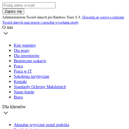
Zapisz się
Administratorem Twoich danych jest Rainbow Tours S.A.
Dowiedz się więcej o ochronie
Twoich danych oraz prawie i sposobie wycofania zgody
.
O nas
Kim jesteśmy
Dla prasy
Dla inwestorów
Bezpieczne wakacje
Praca
Praca w IT
Szkolenia turystyczne
Kontakt
Standardy Ochrony Małoletnich
Nasze hotele
Biura
Dla klientów
Aktualne wytyczne przed podróżą