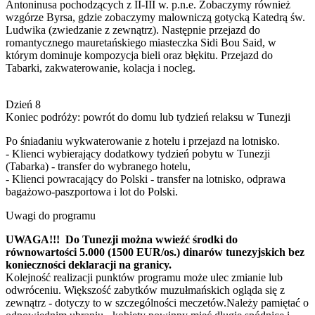
Antoninusa pochodzących z II-III w. p.n.e. Zobaczymy również
wzgórze Byrsa, gdzie zobaczymy malowniczą gotycką Katedrą św.
Ludwika (zwiedzanie z zewnątrz). Następnie przejazd do
romantycznego mauretańskiego miasteczka Sidi Bou Said, w
którym dominuje kompozycja bieli oraz błękitu. Przejazd do
Tabarki, zakwaterowanie, kolacja i nocleg.
Dzień 8
Koniec podróży: powrót do domu lub tydzień relaksu w Tunezji
Po śniadaniu wykwaterowanie z hotelu i przejazd na lotnisko.
- Klienci wybierający dodatkowy tydzień pobytu w Tunezji
(Tabarka) - transfer do wybranego hotelu,
- Klienci powracający do Polski - transfer na lotnisko, odprawa
bagażowo-paszportowa i lot do Polski.
Uwagi do programu
UWAGA!!! Do Tunezji można wwieźć środki do
równowartości 5.000 (1500 EUR/os.) dinarów tunezyjskich bez
konieczności deklaracji na granicy.
Kolejność realizacji punktów programu może ulec zmianie lub
odwróceniu. Większość zabytków muzułmańskich ogląda się z
zewnątrz - dotyczy to w szczególności meczetów.Należy pamiętać o