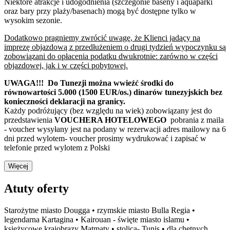
Niektóre atrakcje i udogodnienia (szczegónie baseny i aquaparki
oraz bary przy plaży/basenach) mogą być dostępne tylko w
wysokim sezonie.
Dodatkowo pragniemy zwrócić uwagę, że Klienci jadący na
imprezę objazdową z przedłużeniem o drugi tydzień wypoczynku są
zobowiązani do opłacenia podatku dwukrotnie: zarówno w części
objazdowej, jak i w części pobytowej.
UWAGA!!! Do Tunezji można wwieźć środki do
równowartości 5.000 (1500 EUR/os.) dinarów tunezyjskich bez
konieczności deklaracji na granicy.
Każdy podróżujący (bez względu na wiek) zobowiązany jest do
przedstawienia
VOUCHERA HOTELOWEGO
pobrania z maila
- voucher wysyłany jest na podany w rezerwacji adres mailowy na 6
dni przed wylotem- voucher prosimy wydrukować i zapisać w
telefonie przed wylotem z Polski
Więcej
Atuty oferty
Starożytne miasto Dougga • rzymskie miasto Bulla Regia •
legendarna Kartagina • Kairouan - święte miasto islamu •
księżycowe krajobrazy Matmaty • stolica- Tunis • dla chętnych