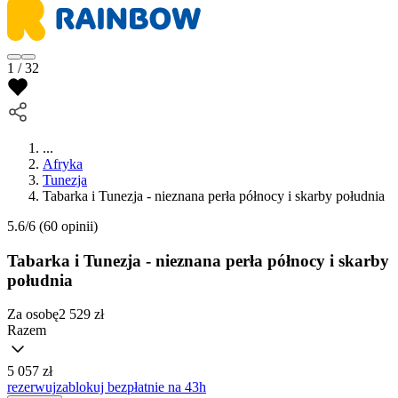
1 / 32
...
Afryka
Tunezja
Tabarka i Tunezja - nieznana perła północy i skarby południa
5.6/6
(60 opinii)
Tabarka i Tunezja - nieznana perła północy i skarby
południa
Za osobę
2 529
zł
Razem
5 057 zł
rezerwuj
zablokuj bezpłatnie na 43h