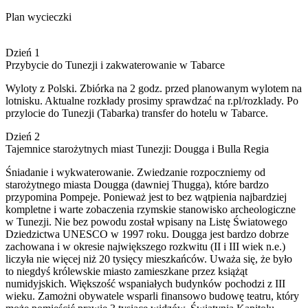
Plan wycieczki
Dzień 1
Przybycie do Tunezji i zakwaterowanie w Tabarce
Wyloty z Polski. Zbiórka na 2 godz. przed planowanym wylotem na
lotnisku. Aktualne rozkłady prosimy sprawdzać na r.pl/rozklady. Po
przylocie do Tunezji (Tabarka) transfer do hotelu w Tabarce.
Dzień 2
Tajemnice starożytnych miast Tunezji: Dougga i Bulla Regia
Śniadanie i wykwaterowanie. Zwiedzanie rozpoczniemy od
starożytnego miasta Dougga (dawniej Thugga), które bardzo
przypomina Pompeje. Ponieważ jest to bez wątpienia najbardziej
kompletne i warte zobaczenia rzymskie stanowisko archeologiczne
w Tunezji. Nie bez powodu został wpisany na Listę Światowego
Dziedzictwa UNESCO w 1997 roku. Dougga jest bardzo dobrze
zachowana i w okresie największego rozkwitu (II i III wiek n.e.)
liczyła nie więcej niż 20 tysięcy mieszkańców. Uważa się, że było
to niegdyś królewskie miasto zamieszkane przez książąt
numidyjskich. Większość wspaniałych budynków pochodzi z III
wieku. Zamożni obywatele wsparli finansowo budowę teatru, który