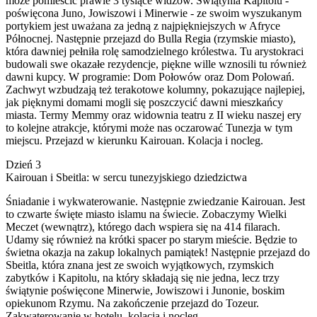
może pomieścić prawie 3 tysiące widzów. Świątynia Kapitolu -
poświęcona Juno, Jowiszowi i Minerwie - ze swoim wyszukanym
portykiem jest uważana za jedną z najpiękniejszych w Afryce
Północnej. Następnie przejazd do Bulla Regia (rzymskie miasto),
która dawniej pełniła rolę samodzielnego królestwa. Tu arystokraci
budowali swe okazałe rezydencje, piękne wille wznosili tu również
dawni kupcy. W programie: Dom Połowów oraz Dom Polowań.
Zachwyt wzbudzają też terakotowe kolumny, pokazujące najlepiej,
jak pięknymi domami mogli się poszczycić dawni mieszkańcy
miasta. Termy Memmy oraz widownia teatru z II wieku naszej ery
to kolejne atrakcje, którymi może nas oczarować Tunezja w tym
miejscu. Przejazd w kierunku Kairouan. Kolacja i nocleg.
Dzień 3
Kairouan i Sbeitla: w sercu tunezyjskiego dziedzictwa
Śniadanie i wykwaterowanie. Następnie zwiedzanie Kairouan. Jest
to czwarte święte miasto islamu na świecie. Zobaczymy Wielki
Meczet (wewnątrz), którego dach wspiera się na 414 filarach.
Udamy się również na krótki spacer po starym mieście. Będzie to
świetna okazja na zakup lokalnych pamiątek! Następnie przejazd do
Sbeitla, która znana jest ze swoich wyjątkowych, rzymskich
zabytków i Kapitolu, na który składają się nie jedna, lecz trzy
świątynie poświęcone Minerwie, Jowiszowi i Junonie, boskim
opiekunom Rzymu. Na zakończenie przejazd do Tozeur.
Zakwaterowanie w hotelu, kolacja i nocleg.