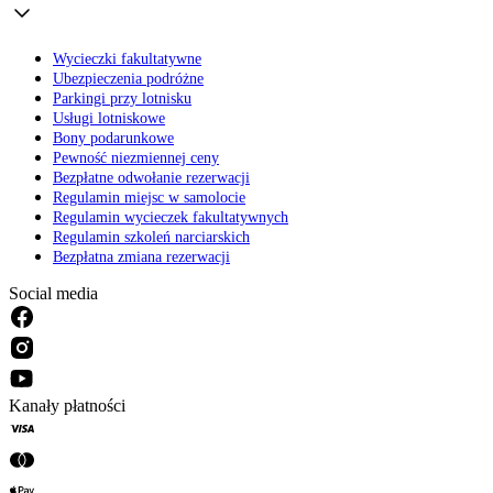
Wycieczki fakultatywne
Ubezpieczenia podróżne
Parkingi przy lotnisku
Usługi lotniskowe
Bony podarunkowe
Pewność niezmiennej ceny
Bezpłatne odwołanie rezerwacji
Regulamin miejsc w samolocie
Regulamin wycieczek fakultatywnych
Regulamin szkoleń narciarskich
Bezpłatna zmiana rezerwacji
Social media
Kanały płatności