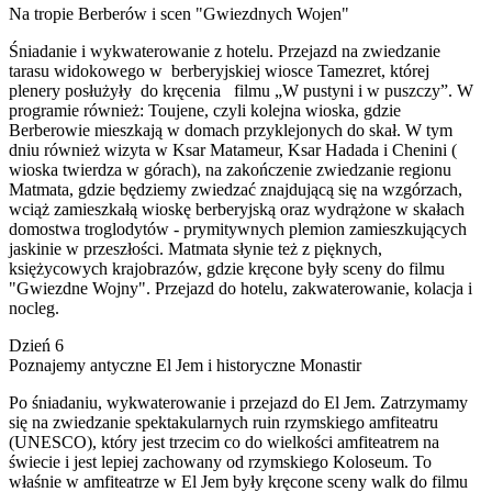
Na tropie Berberów i scen "Gwiezdnych Wojen"
Śniadanie i wykwaterowanie z hotelu. Przejazd na zwiedzanie
tarasu widokowego w berberyjskiej wiosce Tamezret, której
plenery posłużyły do kręcenia filmu „W pustyni i w puszczy”. W
programie również: Toujene, czyli kolejna wioska, gdzie
Berberowie mieszkają w domach przyklejonych do skał. W tym
dniu również wizyta w Ksar Matameur, Ksar Hadada i Chenini (
wioska twierdza w górach), na zakończenie zwiedzanie regionu
Matmata, gdzie będziemy zwiedzać znajdującą się na wzgórzach,
wciąż zamieszkałą wioskę berberyjską oraz wydrążone w skałach
domostwa troglodytów - prymitywnych plemion zamieszkujących
jaskinie w przeszłości. Matmata słynie też z pięknych,
księżycowych krajobrazów, gdzie kręcone były sceny do filmu
"Gwiezdne Wojny". Przejazd do hotelu, zakwaterowanie, kolacja i
nocleg.
Dzień 6
Poznajemy antyczne El Jem i historyczne Monastir
Po śniadaniu, wykwaterowanie i przejazd do El Jem. Zatrzymamy
się na zwiedzanie spektakularnych ruin rzymskiego amfiteatru
(UNESCO), który jest trzecim co do wielkości amfiteatrem na
świecie i jest lepiej zachowany od rzymskiego Koloseum. To
właśnie w amfiteatrze w El Jem były kręcone sceny walk do filmu