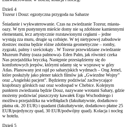
Dzień 4
Tozeur i Douz: egzotyczna przygoda na Saharze
Śniadanie i wykwaterowanie. Czas na zwiedzanie Tozeur, miasta-
oazy. W tym pustynnym mieście domy nie są zdobione kamiennymi
elementami, lecz artystycznie rozstawionymi cegłami – jedne
wystają zza muru, drugie są cofnięte. W tej nietypowej zabudowie
dostrzec można będzie różne zdobienia geometryczne – romby,
zygzaki, palmy i sześciokąty . W Tozeur przewidziane zwiedzanie
Muzeum Palmy (oaza palmowa)- Eden Palm, jak również czeka
Nas przejażdżka bryczką. Następnie przesiądziemy się do
komfortowych jeepów, którymi udamy się w wyprawę w góry
Atlas. Planowany jest rajd po saharyjskich wydmach – Ong Jemel,
które posłużyły jako plener takich filmów jak „Gwiezdne Wojny”
oraz „Angielski pacjent”. Będziemy podziwiać zachwycające
krajobrazy górskich oaz oraz wodospad w Chebice. Kolejnym
punktem zwiedzania będzie Douz, nazywane wrotami Sahary, gdzie
możemy podziwiać piaszczysty kawałek Ergu Wschodniego i
możliwa przejażdżka na wielbłądach (fakultatywnie, dodatkowo
płatna ok. 20 EUR) i quadami (fakultatywnie, dodatkowo płatne 25
EUR/pojedynczy quad, 30 EUR/podwójny quad). Kolacja i nocleg
w hotelu.
Dzień 5