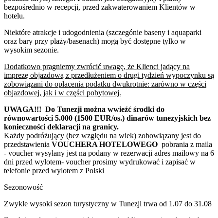
bezpośrednio w recepcji, przed zakwaterowaniem Klientów w
hotelu.
Niektóre atrakcje i udogodnienia (szczegónie baseny i aquaparki
oraz bary przy plaży/basenach) mogą być dostępne tylko w
wysokim sezonie.
Dodatkowo pragniemy zwrócić uwagę, że Klienci jadący na
imprezę objazdową z przedłużeniem o drugi tydzień wypoczynku są
zobowiązani do opłacenia podatku dwukrotnie: zarówno w części
objazdowej, jak i w części pobytowej.
UWAGA!!! Do Tunezji można wwieźć środki do
równowartości 5.000 (1500 EUR/os.) dinarów tunezyjskich bez
konieczności deklaracji na granicy.
Każdy podróżujący (bez względu na wiek) zobowiązany jest do
przedstawienia
VOUCHERA HOTELOWEGO
pobrania z maila
- voucher wysyłany jest na podany w rezerwacji adres mailowy na 6
dni przed wylotem- voucher prosimy wydrukować i zapisać w
telefonie przed wylotem z Polski
Sezonowość
Zwykle wysoki sezon turystyczny w Tunezji trwa od 1.07 do 31.08