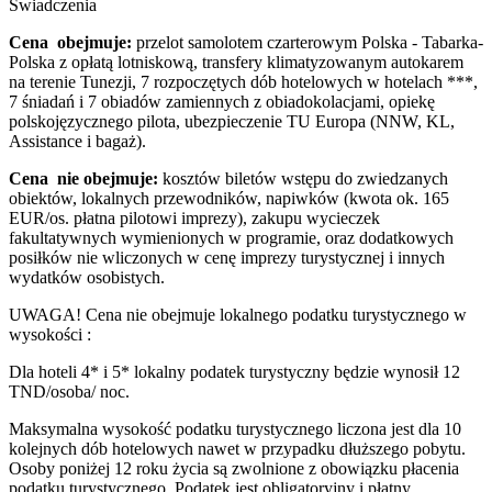
Świadczenia
Cena obejmuje:
przelot samolotem czarterowym Polska - Tabarka-
Polska z opłatą lotniskową, transfery klimatyzowanym autokarem
na terenie Tunezji, 7 rozpoczętych dób hotelowych w hotelach ***,
7 śniadań i 7 obiadów zamiennych z obiadokolacjami, opiekę
polskojęzycznego pilota, ubezpieczenie TU Europa (NNW, KL,
Assistance i bagaż).
Cena nie obejmuje:
kosztów biletów wstępu do zwiedzanych
obiektów, lokalnych przewodników, napiwków (kwota ok. 165
EUR/os. płatna pilotowi imprezy), zakupu wycieczek
fakultatywnych wymienionych w programie, oraz dodatkowych
posiłków nie wliczonych w cenę imprezy turystycznej i innych
wydatków osobistych.
UWAGA! Cena nie obejmuje lokalnego podatku turystycznego w
wysokości :
Dla hoteli 4* i 5* lokalny podatek turystyczny będzie wynosił 12
TND/osoba/ noc.
Maksymalna wysokość podatku turystycznego liczona jest dla 10
kolejnych dób hotelowych nawet w przypadku dłuższego pobytu.
Osoby poniżej 12 roku życia są zwolnione z obowiązku płacenia
podatku turystycznego. Podatek jest obligatoryjny i płatny