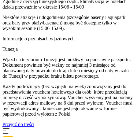
Zgodnie z decyzją tunezyjskiego rządu, klimatyzacja w hotelach
działa przeważnie w okresie 15/06 - 15/09
Niektóre atrakcje i udogodnienia (szczegónie baseny i aquaparki
oraz bary przy plaży/basenach) mogą być dostępne tylko w
wysokim sezonie (15.06-15.09).
Informacje o przepisach wjazdowych
Tunezja
Wjazd na terytorium Tunezji jest możliwy na podstawie paszportu.
Dokument powinien być ważny co najmniej 3 miesiące od
planowanej daty powrotu do kraju lub 6 miesięcy od daty wjazdu
do Tunezji w przypadku braku biletu powrotnego.
Każdy podróżujący (bez względu na wiek) zobowiązany jest do
przedstawienia vouchera hotelowego dla osób, które przedłużają
imprezę o część wypoczynkową. Voucher wysyłany jest na podany
w rezerwacji adres mailowy na 6 dni przed wylotem. Voucher musi
być wydrukowany - konieczne jest jego okazanie w formie
papierowej przed wylotem z Polski.
Przejdź do treści