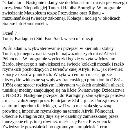
"Gladiator". Następnie udamy się do Monastiru - miasta pierwszego
prezydenta Niepodległej Tunezji Habiba Bourgiby. W programie
zwiedzanie Mauzoleum tegoż Prezydenta oraz Ribatu –
muzułmańskiej twierdzy zakonnej. Kolacja i nocleg w okolicach
Sousse lub Hammametu.
Dzień 7
Tunis, Kartagina i Sidi Bou Said: w sercu Tunezji
Po śniadaniu, wykwaterowanie i przejazd w kierunku stolicy -
Tunisu, jednego z najstarszych i najważniejszych miast Afryki
Północnej. W programie wycieczki będzie wizyta w Muzeum
Bardo, słynącego z największej na świecie kolekcji mozaik i rzeźb
rzymskich pochodzących z terenów całej Afryki Płn., jak również
zbiory z czasów punickich. Wizyta w centrum miasta, gdzie
niezwykle widoczne są wpływy francuskiego protektoratu (1881-
1956) oraz spacer rozległym labiryntem wąskich arabskich uliczek
tuniskiej mediny znajdującej się na liście Światowego Dziedzictwa
UNESCO. Następnie przejazd do Kartaginy, starożytnego państwa
- miasta założonego przez Fenicjan w 814 r. p.n.e. Początkowo
centrum imperium fenickiego, w II w. p.n.e. stała się ważną
prowincją imperium rzymskiego na terenie Afryki Północnej.
Obecnie Kartagina znajduje się w dzielnicy zamieszkanej przez
tunezyjskie elity, tutaj również mieści się Pałac Prezydencki.
Zwiedzanie pozostałości po ogromnym kompleksie Term