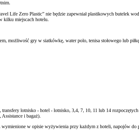
etnim.
vel Life Zero Plastic” nie będzie zapewniał plastikowych butelek w
w kilku miejscach hotelu.
 możliwość gry w siatkówkę, water polo, tenisa stołowego lub piłkę no
transfery lotnisko - hotel - lotnisko, 3,4, 7, 10, 11 lub 14 rozpoczę
Assistance i bagaż).
 wymienione w opisie wyżywienia przy każdym z hoteli, napojów do p