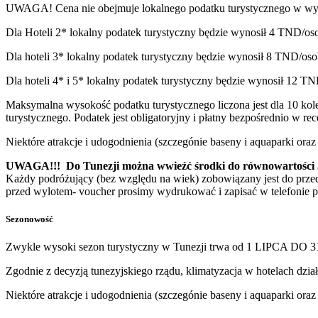
UWAGA! Cena nie obejmuje lokalnego podatku turystycznego w wys
Dla Hoteli 2* lokalny podatek turystyczny będzie wynosił 4 TND/os
Dla hoteli 3* lokalny podatek turystyczny będzie wynosił 8 TND/oso
Dla hoteli 4* i 5* lokalny podatek turystyczny będzie wynosił 12 TN
Maksymalna wysokość podatku turystycznego liczona jest dla 10 ko
turystycznego. Podatek jest obligatoryjny i płatny bezpośrednio w r
Niektóre atrakcje i udogodnienia (szczegónie baseny i aquaparki or
UWAGA!!! Do Tunezji można wwieźć środki do równowartości 5.0
Każdy podróżujący (bez względu na wiek) zobowiązany jest do prze
przed wylotem- voucher prosimy wydrukować i zapisać w telefonie p
Sezonowość
Zwykle wysoki sezon turystyczny w Tunezji trwa od 1 LIPCA DO 
Zgodnie z decyzją tunezyjskiego rządu, klimatyzacja w hotelach dzia
Niektóre atrakcje i udogodnienia (szczegónie baseny i aquaparki or