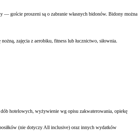
ody — goście proszeni są o zabranie własnych bidonów. Bidony można
żną, zajęcia z aerobiku, fitness lub łucznictwo, siłownia.
tych dób hotelowych, wyżywienie wg opisu zakwaterowania, opiekę
osiłków (nie dotyczy All inclusive) oraz innych wydatków