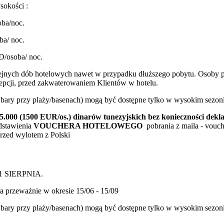
okości :
oba/noc.
ba/ noc.
D/osoba/ noc.
lejnych dób hotelowych nawet w przypadku dłuższego pobytu. Osoby po
ecepcji, przed zakwaterowaniem Klientów w hotelu.
az bary przy plaży/basenach) mogą być dostępne tylko w wysokim sezoni
00 (1500 EUR/os.) dinarów tunezyjskich bez konieczności deklar
dstawienia
VOUCHERA HOTELOWEGO
pobrania z maila - vouch
rzed wylotem z Polski
31 SIERPNIA.
ła przeważnie w okresie 15/06 - 15/09
az bary przy plaży/basenach) mogą być dostępne tylko w wysokim sezon