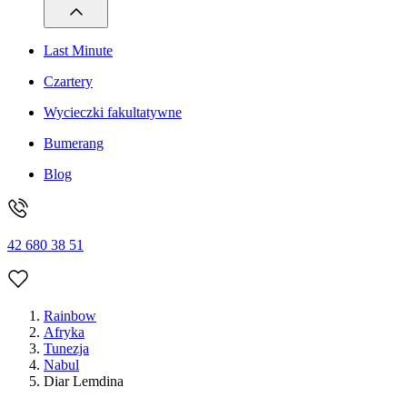
Last Minute
Czartery
Wycieczki fakultatywne
Bumerang
Blog
42 680 38 51
Rainbow
Afryka
Tunezja
Nabul
Diar Lemdina