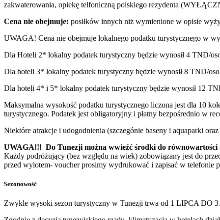
zakwaterowania, opiekę telfoniczną polskiego rezydenta (WY
Cena nie obejmuje:
posiłków innych niż wymienione w opisie wyżyw
UWAGA! Cena nie obejmuje lokalnego podatku turystycznego w wys
Dla Hoteli 2* lokalny podatek turystyczny będzie wynosił 4 TND/os
Dla hoteli 3* lokalny podatek turystyczny będzie wynosił 8 TND/oso
Dla hoteli 4* i 5* lokalny podatek turystyczny będzie wynosił 12 TN
Maksymalna wysokość podatku turystycznego liczona jest dla 10 ko
turystycznego. Podatek jest obligatoryjny i płatny bezpośrednio w r
Niektóre atrakcje i udogodnienia (szczegónie baseny i aquaparki or
UWAGA!!! Do Tunezji można wwieźć środki do równowartości 5.0
Każdy podróżujący (bez względu na wiek) zobowiązany jest do prze
przed wylotem- voucher prosimy wydrukować i zapisać w telefonie p
Sezonowość
Zwykle wysoki sezon turystyczny w Tunezji trwa od 1 LIPCA DO 
Zgodnie z decyzją tunezyjskiego rządu, klimatyzacja w hotelach dzia