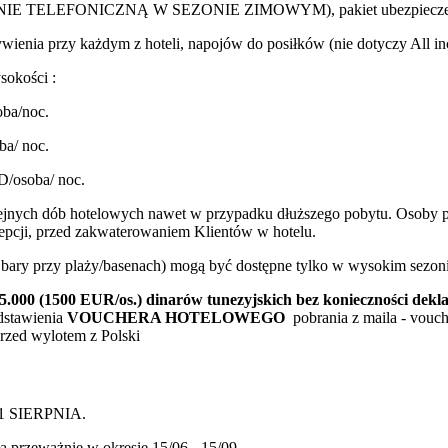
ŁĄCZNIE TELEFONICZNĄ W SEZONIE ZIMOWYM), pakiet ubezpieczeni
ienia przy każdym z hoteli, napojów do posiłków (nie dotyczy All in
okości :
oba/noc.
ba/ noc.
D/osoba/ noc.
lejnych dób hotelowych nawet w przypadku dłuższego pobytu. Osoby po
ecepcji, przed zakwaterowaniem Klientów w hotelu.
az bary przy plaży/basenach) mogą być dostępne tylko w wysokim sezoni
00 (1500 EUR/os.) dinarów tunezyjskich bez konieczności deklar
dstawienia
VOUCHERA HOTELOWEGO
pobrania z maila - vouch
rzed wylotem z Polski
31 SIERPNIA.
ła przeważnie w okresie 15/06 - 15/09