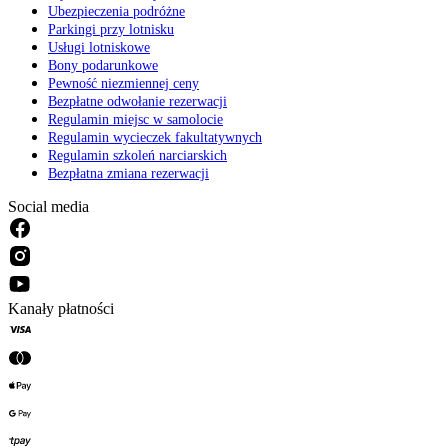
Ubezpieczenia podróżne
Parkingi przy lotnisku
Usługi lotniskowe
Bony podarunkowe
Pewność niezmiennej ceny
Bezpłatne odwołanie rezerwacji
Regulamin miejsc w samolocie
Regulamin wycieczek fakultatywnych
Regulamin szkoleń narciarskich
Bezpłatna zmiana rezerwacji
Social media
Kanały płatności