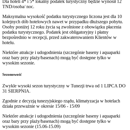
Dla hoteli 4* i 5* lokalny podatek turystyczny będzie wynosił 12
TND/osoba/ noc.
Maksymalna wysokość podatku turystycznego liczona jest dla 10
kolejnych dób hotelowych nawet w przypadku dłuższego pobytu.
Osoby poniżej 12 roku życia są zwolnione z obowiązku płacenia
podatku turystycznego. Podatek jest obligatoryjny i płatny
bezpośrednio w recepcji, przed zakwaterowaniem Klientów w
hotelu.
Niektóre atrakcje i udogodnienia (szczegónie baseny i aquaparki
oraz bary przy plaży/basenach) mogą być dostępne tylko w
wysokim sezonie.
Sezonowość
Zwykle wysoki sezon turystyczny w Tunezji trwa od 1 LIPCA DO
31 SIERPNIA.
Zgodnie z decyzją tunezyjskiego rządu, klimatyzacja w hotelach
działa przeważnie w okresie 15/06 - 15/09
Niektóre atrakcje i udogodnienia (szczegónie baseny i aquaparki
oraz bary przy plaży/basenach) mogą być dostępne tylko w
wysokim sezonie (15.06-15.09)