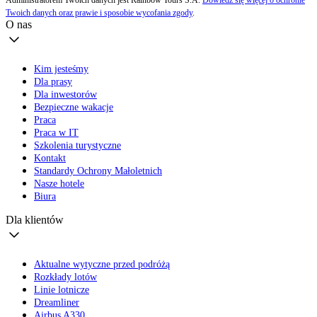
Administratorem Twoich danych jest Rainbow Tours S.A.
Dowiedz się więcej o ochronie
Twoich danych oraz prawie i sposobie wycofania zgody
.
O nas
Kim jesteśmy
Dla prasy
Dla inwestorów
Bezpieczne wakacje
Praca
Praca w IT
Szkolenia turystyczne
Kontakt
Standardy Ochrony Małoletnich
Nasze hotele
Biura
Dla klientów
Aktualne wytyczne przed podróżą
Rozkłady lotów
Linie lotnicze
Dreamliner
Airbus A330