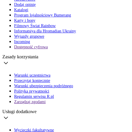
Dodaj opinię
Katalogi
Program lojalnościowy Bumerang
Karty i bony
Filmowy Świat Rainbow
Informatsiya dla Hromadian Ukrainy
Wyjazdy grupowe
Incoming
Dostępność cyfrowa
Zasady korzystania
Warunki uczestnictwa
Przeczytaj koniecznie
Warunki ubezpieczenia podróżnego
Polityka prywatności
Regulamin serwisu R.pl
Zarządzaj zgodami
Usługi dodatkowe
Wycieczki fakultatywne