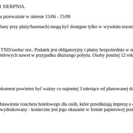
31 SIERPNIA.
ła przeważnie w okresie 15/06 - 15/09
az bary przy plaży/basenach) mogą być dostępne tylko w wysokim sezon
TND/osoba/ noc. Podatek jest obligatoryjny i płatny bezpośrednio w
hotelowych nawet w przypadku dłuższego pobytu. Osoby poniżej 12 rok
Dokument powinien być ważny co najmniej 3 miesiące od planowanej da
dstawienia vouchera hotelowego dla osób, które przedłużają imprezę
 wydrukowany - konieczne jest jego okazanie w formie papierowej prz