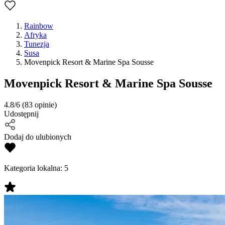
Rainbow
Afryka
Tunezja
Susa
Movenpick Resort & Marine Spa Sousse
Movenpick Resort & Marine Spa Sousse
4.8/6
(83 opinie)
Udostępnij
Dodaj do ulubionych
Kategoria lokalna:
5