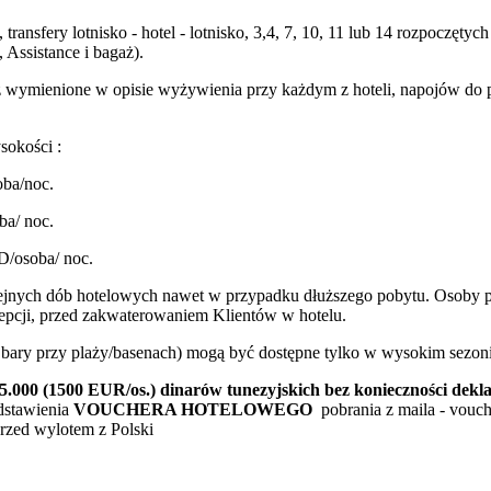
transfery lotnisko - hotel - lotnisko, 3,4, 7, 10, 11 lub 14 rozpoczę
Assistance i bagaż).
 wymienione w opisie wyżywienia przy każdym z hoteli, napojów do p
okości :
oba/noc.
ba/ noc.
D/osoba/ noc.
lejnych dób hotelowych nawet w przypadku dłuższego pobytu. Osoby po
ecepcji, przed zakwaterowaniem Klientów w hotelu.
az bary przy plaży/basenach) mogą być dostępne tylko w wysokim sezoni
00 (1500 EUR/os.) dinarów tunezyjskich bez konieczności deklar
dstawienia
VOUCHERA HOTELOWEGO
pobrania z maila - vouch
rzed wylotem z Polski