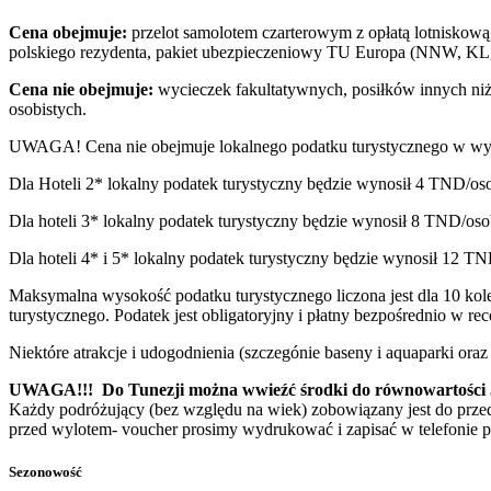
Cena obejmuje:
przelot samolotem czarterowym z opłatą lotniskową, 
polskiego rezydenta, pakiet ubezpieczeniowy TU Europa (NNW, KL, 
Cena nie obejmuje:
wycieczek fakultatywnych, posiłków innych niż
osobistych.
UWAGA! Cena nie obejmuje lokalnego podatku turystycznego w wys
Dla Hoteli 2* lokalny podatek turystyczny będzie wynosił 4 TND/os
Dla hoteli 3* lokalny podatek turystyczny będzie wynosił 8 TND/oso
Dla hoteli 4* i 5* lokalny podatek turystyczny będzie wynosił 12 TN
Maksymalna wysokość podatku turystycznego liczona jest dla 10 ko
turystycznego. Podatek jest obligatoryjny i płatny bezpośrednio w r
Niektóre atrakcje i udogodnienia (szczegónie baseny i aquaparki or
UWAGA!!! Do Tunezji można wwieźć środki do równowartości 5.0
Każdy podróżujący (bez względu na wiek) zobowiązany jest do prze
przed wylotem- voucher prosimy wydrukować i zapisać w telefonie p
Sezonowość