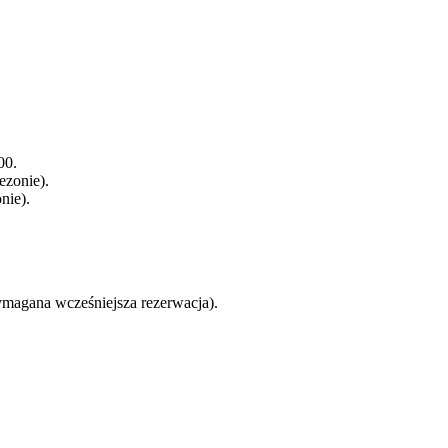
00.
ezonie).
nie).
wymagana wcześniejsza rezerwacja).