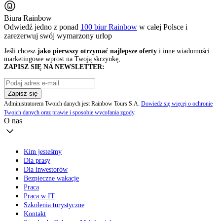
Biura Rainbow
Odwiedź jedno z ponad
100 biur Rainbow
w całej Polsce i
zarezerwuj swój
wymarzony urlop
Jeśli chcesz
jako pierwszy otrzymać najlepsze oferty
i inne wiadomości
marketingowe wprost na Twoją skrzynkę,
ZAPISZ SIĘ NA NEWSLETTER:
Zapisz się
Administratorem Twoich danych jest Rainbow Tours S.A.
Dowiedz się więcej o ochronie
Twoich danych oraz prawie i sposobie wycofania zgody
.
O nas
Kim jesteśmy
Dla prasy
Dla inwestorów
Bezpieczne wakacje
Praca
Praca w IT
Szkolenia turystyczne
Kontakt