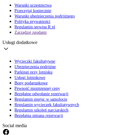
Warunki uczestnictwa
Przeczytaj koniecznie
Warunki ubezpieczenia podróżnego
Polityka prywatności
Regulamin serwisu R.pl
Zarządzaj zgodami
Usługi dodatkowe
Wycieczki fakultatywne
Ubezpieczenia podróżne
Parkingi przy lotnisku
Usługi lotniskowe
Bony podarunkowe
Pewność niezmiennej ceny
Bezpłatne odwołanie rezerwacji
Regulamin miejsc w samolocie
Regulamin wycieczek fakultatywnych
Regulamin szkoleń narciarskich
Bezpłatna zmiana rezerwacji
Social media