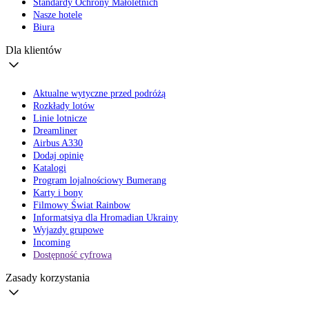
Standardy Ochrony Małoletnich
Nasze hotele
Biura
Dla klientów
Aktualne wytyczne przed podróżą
Rozkłady lotów
Linie lotnicze
Dreamliner
Airbus A330
Dodaj opinię
Katalogi
Program lojalnościowy Bumerang
Karty i bony
Filmowy Świat Rainbow
Informatsiya dla Hromadian Ukrainy
Wyjazdy grupowe
Incoming
Dostępność cyfrowa
Zasady korzystania