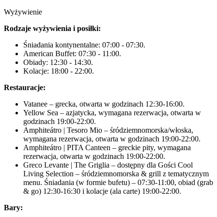
Wyżywienie
Rodzaje wyżywienia i posiłki:
Śniadania kontynentalne: 07:00 - 07:30.
American Buffet: 07:30 - 11:00.
Obiady: 12:30 - 14:30.
Kolacje: 18:00 - 22:00.
Restauracje:
Vatanee – grecka, otwarta w godzinach 12:30-16:00.
Yellow Sea – azjatycka, wymagana rezerwacja, otwarta w
godzinach 19:00-22:00.
Amphiteátro | Tesoro Mio – śródziemnomorska/włoska,
wymagana rezerwacja, otwarta w godzinach 19:00-22:00.
Amphiteátro | PITA Canteen – greckie pity, wymagana
rezerwacja, otwarta w godzinach 19:00-22:00.
Greco Levante | The Griglia – dostępny dla Gości Cool
Living Selection – śródziemnomorska & grill z tematycznym
menu. Śniadania (w formie bufetu) – 07:30-11:00, obiad (grab
& go) 12:30-16:30 i kolacje (ala carte) 19:00-22:00.
Bary: