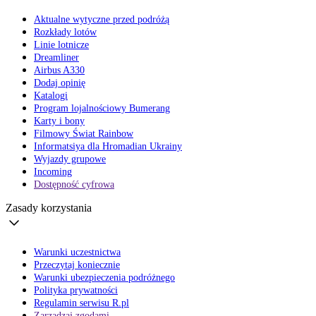
Aktualne wytyczne przed podróżą
Rozkłady lotów
Linie lotnicze
Dreamliner
Airbus A330
Dodaj opinię
Katalogi
Program lojalnościowy Bumerang
Karty i bony
Filmowy Świat Rainbow
Informatsiya dla Hromadian Ukrainy
Wyjazdy grupowe
Incoming
Dostępność cyfrowa
Zasady korzystania
Warunki uczestnictwa
Przeczytaj koniecznie
Warunki ubezpieczenia podróżnego
Polityka prywatności
Regulamin serwisu R.pl
Zarządzaj zgodami