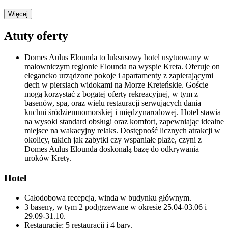
Więcej
Atuty oferty
Domes Aulus Elounda to luksusowy hotel usytuowany w
malowniczym regionie Elounda na wyspie Kreta. Oferuje on
elegancko urządzone pokoje i apartamenty z zapierającymi
dech w piersiach widokami na Morze Kreteńskie. Goście
mogą korzystać z bogatej oferty rekreacyjnej, w tym z
basenów, spa, oraz wielu restauracji serwujących dania
kuchni śródziemnomorskiej i międzynarodowej. Hotel stawia
na wysoki standard obsługi oraz komfort, zapewniając idealne
miejsce na wakacyjny relaks. Dostępność licznych atrakcji w
okolicy, takich jak zabytki czy wspaniałe plaże, czyni z
Domes Aulus Elounda doskonałą bazę do odkrywania
uroków Krety.
Hotel
Całodobowa recepcja, winda w budynku głównym.
3 baseny, w tym 2 podgrzewane w okresie 25.04-03.06 i
29.09-31.10.
Restauracje: 5 restauracji i 4 bary.