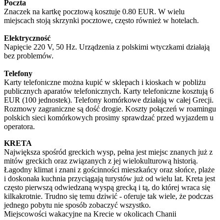
Poczta
Znaczek na kartkę pocztową kosztuje 0.80 EUR. W wielu
miejscach stoją skrzynki pocztowe, często również w hotelach.
Elektryczność
Napięcie 220 V, 50 Hz. Urządzenia z polskimi wtyczkami działają
bez problemów.
Telefony
Karty telefoniczne można kupić w sklepach i kioskach w pobliżu
publicznych aparatów telefonicznych. Karty telefoniczne kosztują 6
EUR (100 jednostek). Telefony komórkowe działają w całej Grecji.
Rozmowy zagraniczne są dość drogie. Koszty połączeń w roamingu
polskich sieci komórkowych prosimy sprawdzać przed wyjazdem u
operatora.
KRETA
Największa spośród greckich wysp, pełna jest miejsc znanych już z
mitów greckich oraz związanych z jej wielokulturową historią.
Łagodny klimat i znani z gościnności mieszkańcy oraz słońce, plaże
i doskonała kuchnia przyciągają turystów już od wielu lat. Kreta jest
często pierwszą odwiedzaną wyspą grecką i tą, do której wraca się
kilkakrotnie. Trudno się temu dziwić - oferuje tak wiele, że podczas
jednego pobytu nie sposób zobaczyć wszystko.
Miejscowości wakacyjne na Krecie w okolicach Chanii