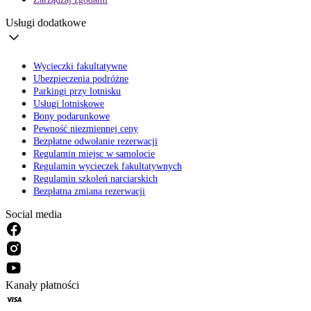
Usługi dodatkowe
Wycieczki fakultatywne
Ubezpieczenia podróżne
Parkingi przy lotnisku
Usługi lotniskowe
Bony podarunkowe
Pewność niezmiennej ceny
Bezpłatne odwołanie rezerwacji
Regulamin miejsc w samolocie
Regulamin wycieczek fakultatywnych
Regulamin szkoleń narciarskich
Bezpłatna zmiana rezerwacji
Social media
Kanały płatności