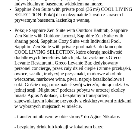
indywidualnym basenem, widokiem na morze.
Sapphire Zen Suite with private pool (36 m²) COOL LIVING
SELECTION: Pokój dla maksymalnie 2 osób z tarasem i
prywatnym basenem, łazienką z wanną.
Pokoje Sapphire Zen Suite with Outdoor Bathtub, Sapphire
Zen Suite with Outdoor Jacuzzi, Sapphire Zen Suite with
sharing pool, Sapphire Cozy Suite with Individual Pool,
Sapphire Zen Suite with private pool
należą do konceptu
COOL LIVING SELECTION, które oferują możliwość
dodatkowych benefitów takich jak: korzystanie z Greco
Levante Restaurant i Greco Levante Bar, dedykowany
personel concierge, przez cały dzień ciepłe i zimne przekąski,
owoce, sałatki, tradycyjne przysmaki, markowe alkohole
wieczorne, markowe wina, piwa, napoje bezalkoholowe i
soki. Goście mogą urozmaicić swój wieczór, biorąc udział w
jednej sesji „Night out” podczas pobytu w uroczej okolicy
miasta Agios Nikolaos, z bezpłatnym transportem,
zapewniającym lokalne przygody z ekskluzywnymi zniżkami
w wybranych miejscach w mieście.
- transfer minibusem w obie strony* do Agios Nikolaos
- bezpłatny drink lub koktajl w lokalnym barze