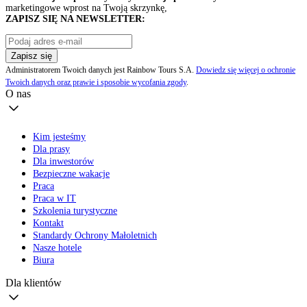
marketingowe wprost na Twoją skrzynkę,
ZAPISZ SIĘ NA NEWSLETTER:
Zapisz się
Administratorem Twoich danych jest Rainbow Tours S.A.
Dowiedz się więcej o ochronie
Twoich danych oraz prawie i sposobie wycofania zgody
.
O nas
Kim jesteśmy
Dla prasy
Dla inwestorów
Bezpieczne wakacje
Praca
Praca w IT
Szkolenia turystyczne
Kontakt
Standardy Ochrony Małoletnich
Nasze hotele
Biura
Dla klientów