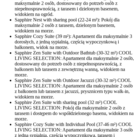
maksymalnie 2 osób, dostosowany do potrzeb osób z
niepełnosprawnością, z tarasem i dzielonym basenem,
widokiem na ogród.
Sapphire Nest with sharing pool (22-24 m²): Pokój dla
maksymalnie 2 osób z tarasem, dzielonym basenem,
widokiem na morze.
Sapphire Cozy Suite (39 m²): Apartament dla maksymalnie 3
dorosłych, z jedną sypialnią, częścią wypoczynkową i
balkonem, widok na morze.
Sapphire Zen Suite with Outdoor Bathtub (30-32 m²) COOL
LIVING SELECTION: Apartament dla maksymalnie 2 osób,
dostosowany do potrzeb osób z niepełnosprawnością, z
balkonem lub tarasem z zewnętrzną wanną, widokiem na
morze.
Sapphire Zen Suite with Outdoor Jacuzzi (30-32 m²) COOL
LIVING SELECTION: Apartament dla maksymalnie 2 osób
z balkonem lub tarasem z jacuzzi, prysznicem typu walk-in,
widokiem na morze.
Sapphire Zen Suite with sharing pool (32 m²) COOL
LIVING SELECTION: Pokój dla maksymalnie 2 osób z
tarasem i dostępem do współdzielonego basenu, widokiem na
morze.
Sapphire Cozy Suite with Individual Pool (37-46 m²) COOL
LIVING SELECTION: Apartament dla maksymalnie 3 osób
z jedną sypialnią, częścią wypoczynkową, tarasem i