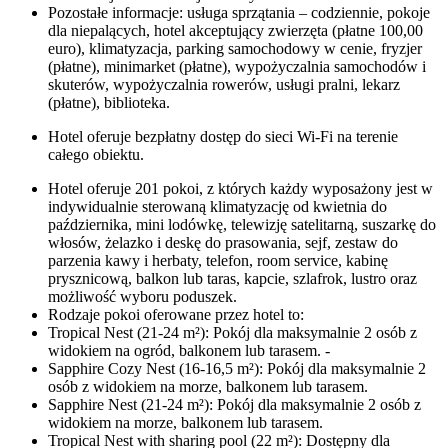
Pozostałe informacje: usługa sprzątania – codziennie, pokoje
dla niepalących, hotel akceptujący zwierzęta (płatne 100,00
euro), klimatyzacja, parking samochodowy w cenie, fryzjer
(płatne), minimarket (płatne), wypożyczalnia samochodów i
skuterów, wypożyczalnia rowerów, usługi pralni, lekarz
(płatne), biblioteka.
Hotel oferuje bezpłatny dostęp do sieci Wi-Fi na terenie
całego obiektu.
Hotel oferuje 201 pokoi, z których każdy wyposażony jest w
indywidualnie sterowaną klimatyzację od kwietnia do
października, mini lodówkę, telewizję satelitarną, suszarkę do
włosów, żelazko i deskę do prasowania, sejf, zestaw do
parzenia kawy i herbaty, telefon, room service, kabinę
prysznicową, balkon lub taras, kapcie, szlafrok, lustro oraz
możliwość wyboru poduszek.
Rodzaje pokoi oferowane przez hotel to:
Tropical Nest (21-24 m²): Pokój dla maksymalnie 2 osób z
widokiem na ogród, balkonem lub tarasem. -
Sapphire Cozy Nest (16-16,5 m²): Pokój dla maksymalnie 2
osób z widokiem na morze, balkonem lub tarasem.
Sapphire Nest (21-24 m²): Pokój dla maksymalnie 2 osób z
widokiem na morze, balkonem lub tarasem.
Tropical Nest with sharing pool (22 m²): Dostępny dla