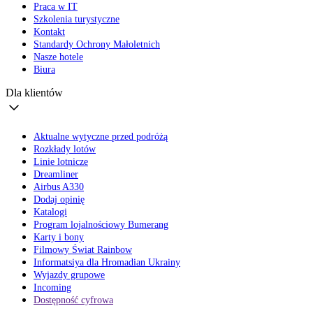
Praca w IT
Szkolenia turystyczne
Kontakt
Standardy Ochrony Małoletnich
Nasze hotele
Biura
Dla klientów
Aktualne wytyczne przed podróżą
Rozkłady lotów
Linie lotnicze
Dreamliner
Airbus A330
Dodaj opinię
Katalogi
Program lojalnościowy Bumerang
Karty i bony
Filmowy Świat Rainbow
Informatsiya dla Hromadian Ukrainy
Wyjazdy grupowe
Incoming
Dostępność cyfrowa