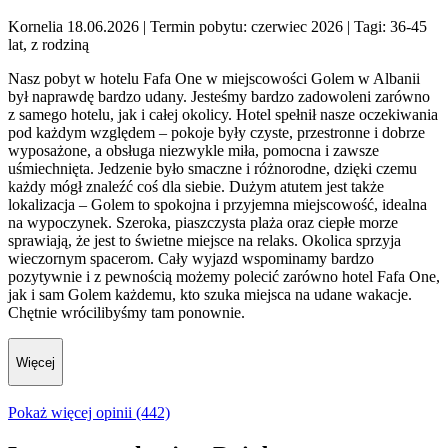
Kornelia 18.06.2026
| Termin pobytu: czerwiec 2026
| Tagi: 36-45
lat, z rodziną
Nasz pobyt w hotelu Fafa One w miejscowości Golem w Albanii
był naprawdę bardzo udany. Jesteśmy bardzo zadowoleni zarówno
z samego hotelu, jak i całej okolicy. Hotel spełnił nasze oczekiwania
pod każdym względem – pokoje były czyste, przestronne i dobrze
wyposażone, a obsługa niezwykle miła, pomocna i zawsze
uśmiechnięta. Jedzenie było smaczne i różnorodne, dzięki czemu
każdy mógł znaleźć coś dla siebie. Dużym atutem jest także
lokalizacja – Golem to spokojna i przyjemna miejscowość, idealna
na wypoczynek. Szeroka, piaszczysta plaża oraz ciepłe morze
sprawiają, że jest to świetne miejsce na relaks. Okolica sprzyja
wieczornym spacerom. Cały wyjazd wspominamy bardzo
pozytywnie i z pewnością możemy polecić zarówno hotel Fafa One,
jak i sam Golem każdemu, kto szuka miejsca na udane wakacje.
Chętnie wrócilibyśmy tam ponownie.
Więcej
Pokaż więcej opinii (442)