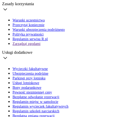
Zasady korzystania
Warunki uczestnictwa
Przeczytaj koniecznie
Warunki ubezpieczenia podróżnego
Polityka prywatności
Regulamin serwisu R.pl
Zarządzaj zgodami
Usługi dodatkowe
Wycieczki fakultatywne
Ubezpieczenia podróżne
Parkingi przy lotnisku
Usługi lotniskowe
Bony podarunkowe
Pewność niezmiennej ceny
Bezpłatne odwołanie rezerwacji
Regulamin miejsc w samolocie
Regulamin wycieczek fakultatywnych
Regulamin szkoleń narciarskich
Bezpłatna zmiana rezerwacji