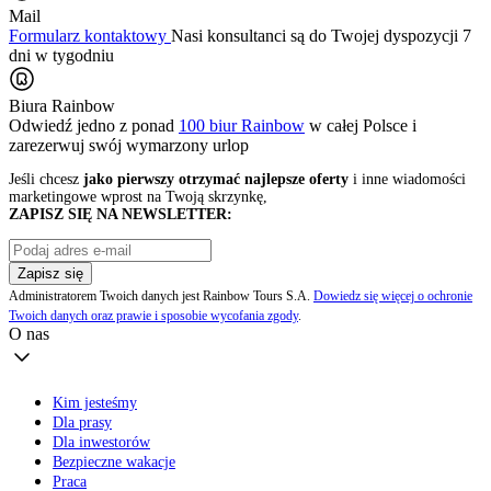
Mail
Formularz kontaktowy
Nasi konsultanci są do Twojej dyspozycji 7
dni w tygodniu
Biura Rainbow
Odwiedź jedno z ponad
100 biur Rainbow
w całej Polsce i
zarezerwuj swój
wymarzony urlop
Jeśli chcesz
jako pierwszy otrzymać najlepsze oferty
i inne wiadomości
marketingowe wprost na Twoją skrzynkę,
ZAPISZ SIĘ NA NEWSLETTER:
Zapisz się
Administratorem Twoich danych jest Rainbow Tours S.A.
Dowiedz się więcej o ochronie
Twoich danych oraz prawie i sposobie wycofania zgody
.
O nas
Kim jesteśmy
Dla prasy
Dla inwestorów
Bezpieczne wakacje
Praca