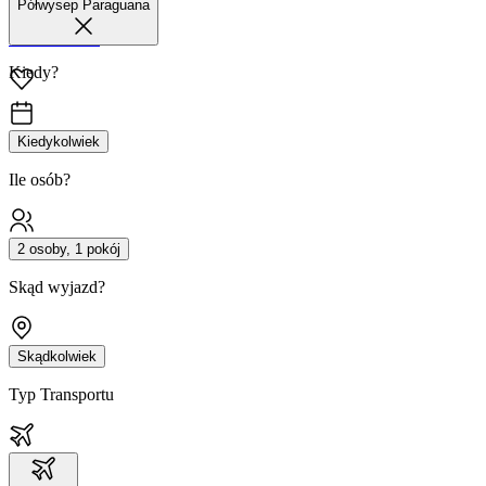
Półwysep Paraguana
42 680 38 51
Kiedy?
Kiedykolwiek
Ile osób?
2 osoby, 1 pokój
Skąd wyjazd?
Skądkolwiek
Typ Transportu