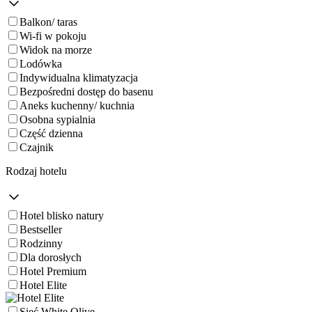
Balkon/ taras
Wi-fi w pokoju
Widok na morze
Lodówka
Indywidualna klimatyzacja
Bezpośredni dostęp do basenu
Aneks kuchenny/ kuchnia
Osobna sypialnia
Część dzienna
Czajnik
Rodzaj hotelu
Hotel blisko natury
Bestseller
Rodzinny
Dla dorosłych
Hotel Premium
Hotel Elite
Sieć White Olive