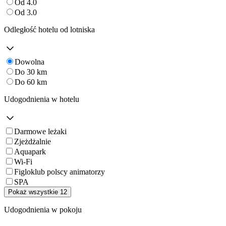
Od 4.0
Od 3.0
Odległość hotelu od lotniska
Dowolna
Do 30 km
Do 60 km
Udogodnienia w hotelu
Darmowe leżaki
Zjeżdżalnie
Aquapark
Wi-Fi
Figloklub polscy animatorzy
SPA
Pokaż wszystkie 12
Udogodnienia w pokoju