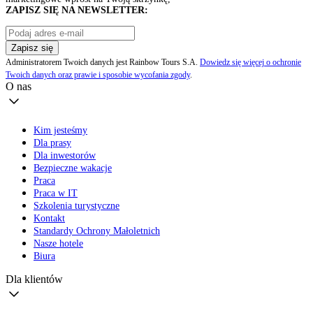
ZAPISZ SIĘ NA NEWSLETTER:
Zapisz się
Administratorem Twoich danych jest Rainbow Tours S.A.
Dowiedz się więcej o ochronie
Twoich danych oraz prawie i sposobie wycofania zgody
.
O nas
Kim jesteśmy
Dla prasy
Dla inwestorów
Bezpieczne wakacje
Praca
Praca w IT
Szkolenia turystyczne
Kontakt
Standardy Ochrony Małoletnich
Nasze hotele
Biura
Dla klientów