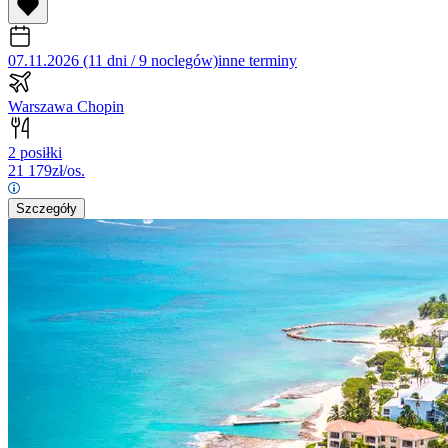
07.11.2026 (11 dni / 9 noclegów)
inne terminy
Warszawa Chopin
2 posiłki
21 179
zł/os.
Szczegóły