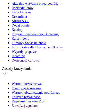
Aktualne wytyczne przed podróżą
Rozkłady lotów
Linie lotnicze
Dreamliner
Airbus A330
Dodaj opinię
Katalogi
Program lojalnościowy Bumerang
Karty i bony
Filmowy Świat Rainbow
Informatsiya dla Hromadian Ukrainy
Wyjazdy grupowe
Incoming
Dostępność cyfrowa
Zasady korzystania
Warunki uczestnictwa
Przeczytaj koniecznie
Warunki ubezpieczenia podróżnego
Polityka prywatności
Regulamin serwisu R.pl
Zarządzaj zgodami