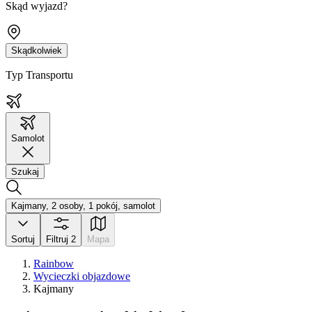
Skąd wyjazd?
Skądkolwiek
Typ Transportu
Samolot
Szukaj
Kajmany, 2 osoby, 1 pokój, samolot
Sortuj
Filtruj
2
Mapa
Rainbow
Wycieczki objazdowe
Kajmany