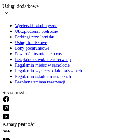
Usługi dodatkowe
Wycieczki fakultatywne
Ubezpieczenia podróżne
Parkingi przy lotnisku
Usługi lotniskowe
Bony podarunkowe
Pewność niezmiennej ceny
Bezpłatne odwołanie rezerwacji
Regulamin miejsc w samolocie
Regulamin wycieczek fakultatywnych
Regulamin szkoleń narciarskich
Bezpłatna zmiana rezerwacji
Social media
Kanały płatności