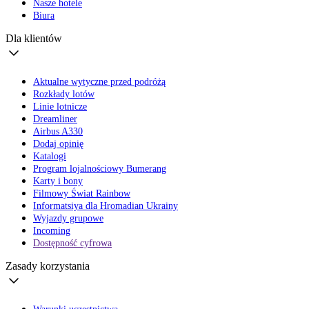
Nasze hotele
Biura
Dla klientów
Aktualne wytyczne przed podróżą
Rozkłady lotów
Linie lotnicze
Dreamliner
Airbus A330
Dodaj opinię
Katalogi
Program lojalnościowy Bumerang
Karty i bony
Filmowy Świat Rainbow
Informatsiya dla Hromadian Ukrainy
Wyjazdy grupowe
Incoming
Dostępność cyfrowa
Zasady korzystania