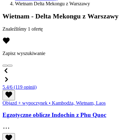
Wietnam Delta Mekongu z Warszawy
Wietnam - Delta Mekongu z Warszawy
Znaleźliśmy 1 ofertę
Zapisz wyszukiwanie
5.4/6
(119 opinii)
Objazd + wypoczynek
•
Kambodża, Wietnam, Laos
Egzotyczne oblicze Indochin z Phu Quoc