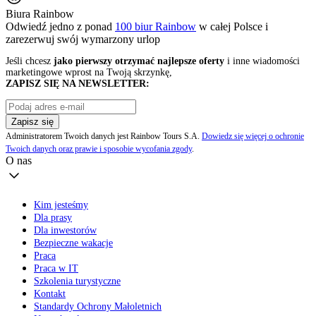
Biura Rainbow
Odwiedź jedno z ponad
100 biur Rainbow
w całej Polsce i
zarezerwuj swój
wymarzony urlop
Jeśli chcesz
jako pierwszy otrzymać najlepsze oferty
i inne wiadomości
marketingowe wprost na Twoją skrzynkę,
ZAPISZ SIĘ NA NEWSLETTER:
Zapisz się
Administratorem Twoich danych jest Rainbow Tours S.A.
Dowiedz się więcej o ochronie
Twoich danych oraz prawie i sposobie wycofania zgody
.
O nas
Kim jesteśmy
Dla prasy
Dla inwestorów
Bezpieczne wakacje
Praca
Praca w IT
Szkolenia turystyczne
Kontakt
Standardy Ochrony Małoletnich