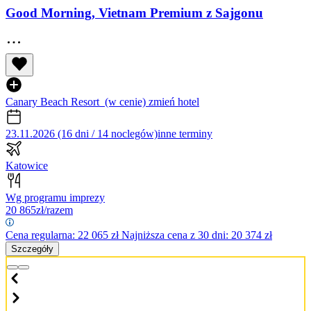
Good Morning, Vietnam Premium z Sajgonu
Canary Beach Resort
(w cenie)
zmień hotel
23.11.2026 (16 dni / 14 noclegów)
inne terminy
Katowice
Wg programu imprezy
20 865
zł/razem
Cena regularna:
22 065
zł
Najniższa cena z 30 dni: 20 374 zł
Szczegóły