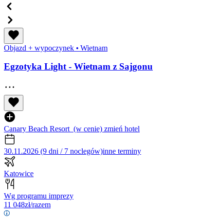
Objazd + wypoczynek
•
Wietnam
Egzotyka Light - Wietnam z Sajgonu
Canary Beach Resort
(w cenie)
zmień hotel
30.11.2026 (9 dni / 7 noclegów)
inne terminy
Katowice
Wg programu imprezy
11 048
zł/razem