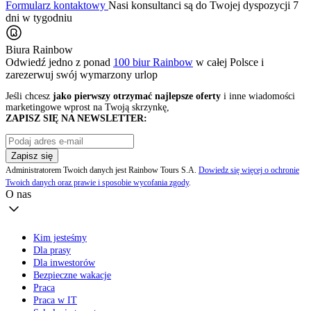
Formularz kontaktowy
Nasi konsultanci są do Twojej dyspozycji 7
dni w tygodniu
Biura Rainbow
Odwiedź jedno z ponad
100 biur Rainbow
w całej Polsce i
zarezerwuj swój
wymarzony urlop
Jeśli chcesz
jako pierwszy otrzymać najlepsze oferty
i inne wiadomości
marketingowe wprost na Twoją skrzynkę,
ZAPISZ SIĘ NA NEWSLETTER:
Zapisz się
Administratorem Twoich danych jest Rainbow Tours S.A.
Dowiedz się więcej o ochronie
Twoich danych oraz prawie i sposobie wycofania zgody
.
O nas
Kim jesteśmy
Dla prasy
Dla inwestorów
Bezpieczne wakacje
Praca
Praca w IT