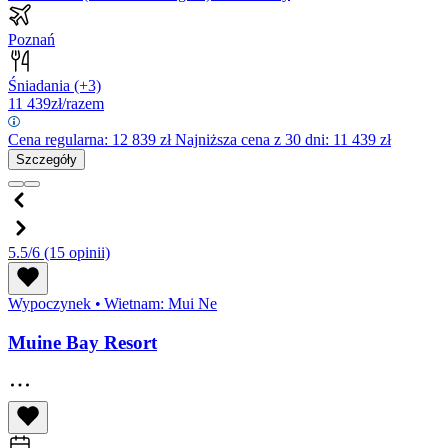
Poznań
Śniadania
(+3)
11 439
zł/razem
Cena regularna:
12 839
zł
Najniższa cena z 30 dni: 11 439 zł
Szczegóły
5.5/6
(15 opinii)
Wypoczynek
•
Wietnam: Mui Ne
Muine Bay Resort