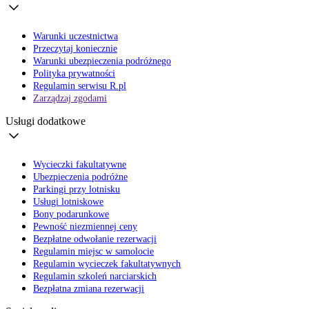
Warunki uczestnictwa
Przeczytaj koniecznie
Warunki ubezpieczenia podróżnego
Polityka prywatności
Regulamin serwisu R.pl
Zarządzaj zgodami
Usługi dodatkowe
Wycieczki fakultatywne
Ubezpieczenia podróżne
Parkingi przy lotnisku
Usługi lotniskowe
Bony podarunkowe
Pewność niezmiennej ceny
Bezpłatne odwołanie rezerwacji
Regulamin miejsc w samolocie
Regulamin wycieczek fakultatywnych
Regulamin szkoleń narciarskich
Bezpłatna zmiana rezerwacji