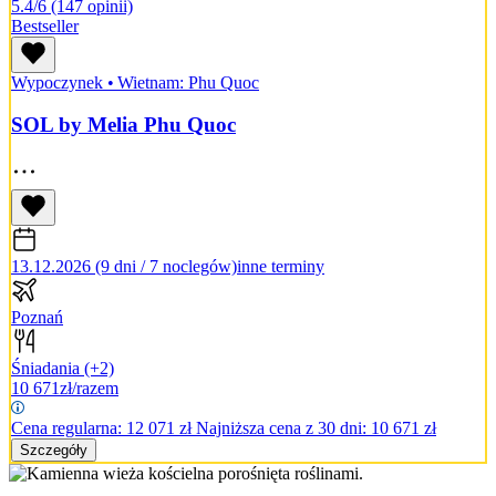
5.4/6
(147 opinii)
Bestseller
Wypoczynek
•
Wietnam: Phu Quoc
SOL by Melia Phu Quoc
13.12.2026 (9 dni / 7 noclegów)
inne terminy
Poznań
Śniadania
(+2)
10 671
zł/razem
Cena regularna:
12 071
zł
Najniższa cena z 30 dni: 10 671 zł
Szczegóły