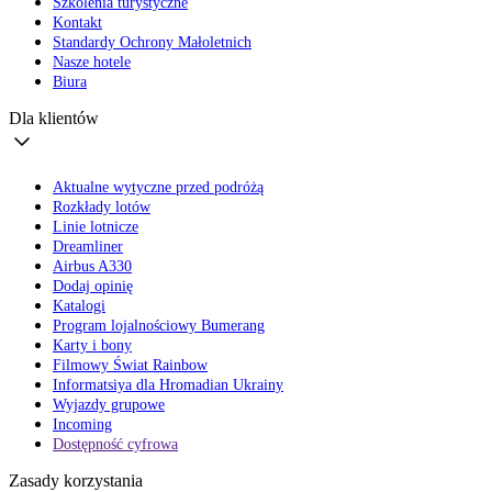
Szkolenia turystyczne
Kontakt
Standardy Ochrony Małoletnich
Nasze hotele
Biura
Dla klientów
Aktualne wytyczne przed podróżą
Rozkłady lotów
Linie lotnicze
Dreamliner
Airbus A330
Dodaj opinię
Katalogi
Program lojalnościowy Bumerang
Karty i bony
Filmowy Świat Rainbow
Informatsiya dla Hromadian Ukrainy
Wyjazdy grupowe
Incoming
Dostępność cyfrowa
Zasady korzystania