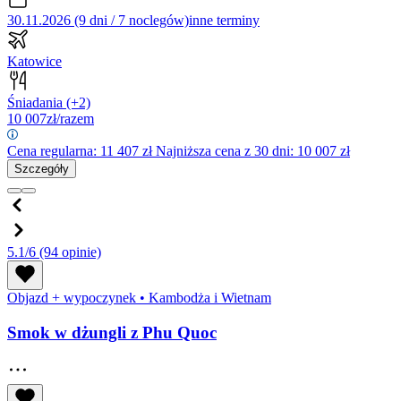
30.11.2026 (9 dni / 7 noclegów)
inne terminy
Katowice
Śniadania
(+2)
10 007
zł/razem
Cena regularna:
11 407
zł
Najniższa cena z 30 dni: 10 007 zł
Szczegóły
5.1/6
(94 opinie)
Objazd + wypoczynek
•
Kambodża i Wietnam
Smok w dżungli z Phu Quoc