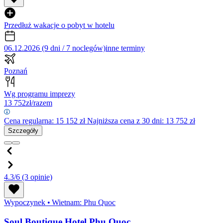
Przedłuż wakacje o pobyt w hotelu
06.12.2026 (9 dni / 7 noclegów)
inne terminy
Poznań
Wg programu imprezy
13 752
zł/razem
Cena regularna:
15 152
zł
Najniższa cena z 30 dni: 13 752 zł
Szczegóły
4.3/6
(3 opinie)
Wypoczynek
•
Wietnam: Phu Quoc
Soul Boutique Hotel Phu Quoc