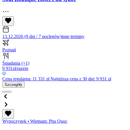
13.12.2026 (9 dni / 7 noclegów)
inne terminy
Poznań
Śniadania
(+1)
9 931
zł/razem
Cena regularna:
11 331
zł
Najniższa cena z 30 dni: 9 931 zł
Szczegóły
Wypoczynek
•
Wietnam: Phu Quoc