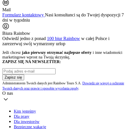
Mail
Formularz kontaktowy
Nasi konsultanci są do Twojej dyspozycji 7
dni w tygodniu
Biura Rainbow
Odwiedź jedno z ponad
100 biur Rainbow
w całej Polsce i
zarezerwuj swój
wymarzony urlop
Jeśli chcesz
jako pierwszy otrzymać najlepsze oferty
i inne wiadomości
marketingowe wprost na Twoją skrzynkę,
ZAPISZ SIĘ NA NEWSLETTER:
Zapisz się
Administratorem Twoich danych jest Rainbow Tours S.A.
Dowiedz się więcej o ochronie
Twoich danych oraz prawie i sposobie wycofania zgody
.
O nas
Kim jesteśmy
Dla prasy
Dla inwestorów
Bezpieczne wakacje