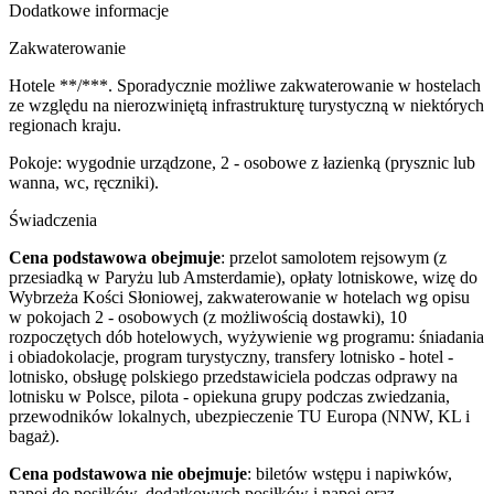
Dodatkowe informacje
Zakwaterowanie
Hotele **/***. Sporadycznie możliwe zakwaterowanie w hostelach
ze względu na nierozwiniętą infrastrukturę turystyczną w niektórych
regionach kraju.
Pokoje: wygodnie urządzone, 2 - osobowe z łazienką (prysznic lub
wanna, wc, ręczniki).
Świadczenia
Cena podstawowa obejmuje
: przelot samolotem rejsowym (z
przesiadką w Paryżu lub Amsterdamie), opłaty lotniskowe, wizę do
Wybrzeża Kości Słoniowej, zakwaterowanie w hotelach wg opisu
w pokojach 2 - osobowych (z możliwością dostawki), 10
rozpoczętych dób hotelowych, wyżywienie wg programu: śniadania
i obiadokolacje, program turystyczny, transfery lotnisko - hotel -
lotnisko, obsługę polskiego przedstawiciela podczas odprawy na
lotnisku w Polsce, pilota - opiekuna grupy podczas zwiedzania,
przewodników lokalnych, ubezpieczenie TU Europa (NNW, KL i
bagaż).
Cena podstawowa nie obejmuje
: biletów wstępu i napiwków,
napoi do posiłków, dodatkowych posiłków i napoi oraz