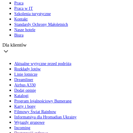
Praca
Praca w IT
Szkolenia turystyczne
Kontakt
Standardy Ochrony Małoletnich
Nasze hotele
Biura
Dla klientów
Aktualne wytyczne przed podróżą
Rozkłady lotów
Linie lotnicze
Dreamliner
Airbus A330
Dodaj opinię
Katalogi
Program lojalnościowy Bumerang
Karty i bony
Filmowy Świat Rainbow
Informatsiya dla Hromadian Ukrainy
Wyjazdy grupowe
Incoming