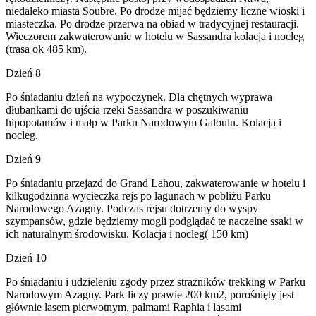
niedaleko miasta Soubre. Po drodze mijać będziemy liczne wioski i
miasteczka. Po drodze przerwa na obiad w tradycyjnej restauracji.
Wieczorem zakwaterowanie w hotelu w Sassandra kolacja i nocleg
(trasa ok 485 km).
Dzień 8
Po śniadaniu dzień na wypoczynek. Dla chętnych wyprawa
dłubankami do ujścia rzeki Sassandra w poszukiwaniu
hipopotamów i małp w Parku Narodowym Galoulu. Kolacja i
nocleg.
Dzień 9
Po śniadaniu przejazd do Grand Lahou, zakwaterowanie w hotelu i
kilkugodzinna wycieczka rejs po lagunach w pobliżu Parku
Narodowego Azagny. Podczas rejsu dotrzemy do wyspy
szympansów, gdzie będziemy mogli podglądać te naczelne ssaki w
ich naturalnym środowisku. Kolacja i nocleg( 150 km)
Dzień 10
Po śniadaniu i udzieleniu zgody przez strażników trekking w Parku
Narodowym Azagny. Park liczy prawie 200 km2, porośnięty jest
głównie lasem pierwotnym, palmami Raphia i lasami