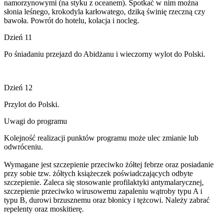
namorzynowymi (na styku z oceanem). Spotkać w nim można
słonia leśnego, krokodyla karłowatego, dziką świnię rzeczną czy
bawoła. Powrót do hotelu, kolacja i nocleg.
Dzień 11
Po śniadaniu przejazd do Abidżanu i wieczorny wylot do Polski.
Dzień 12
Przylot do Polski.
Uwagi do programu
Kolejność realizacji punktów programu może ulec zmianie lub
odwróceniu.
Wymagane jest szczepienie przeciwko żółtej febrze oraz posiadanie
przy sobie tzw. żółtych książeczek poświadczających odbyte
szczepienie. Zaleca się stosowanie profilaktyki antymalarycznej,
szczepienie przeciwko wirusowemu zapaleniu wątroby typu A i
typu B, durowi brzusznemu oraz błonicy i tężcowi. Należy zabrać
repelenty oraz moskitierę.