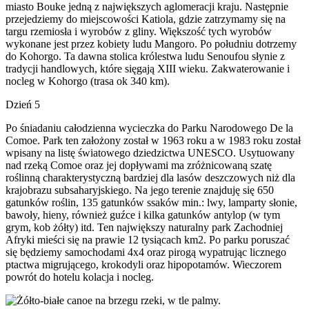
miasto Bouke jedną z największych aglomeracji kraju. Następnie
przejedziemy do miejscowości Katiola, gdzie zatrzymamy się na
targu rzemiosła i wyrobów z gliny. Większość tych wyrobów
wykonane jest przez kobiety ludu Mangoro. Po południu dotrzemy
do Kohorgo. Ta dawna stolica królestwa ludu Senoufou słynie z
tradycji handlowych, które sięgają XIII wieku. Zakwaterowanie i
nocleg w Kohorgo (trasa ok 340 km).
Dzień 5
Po śniadaniu całodzienna wycieczka do Parku Narodowego De la
Comoe. Park ten założony został w 1963 roku a w 1983 roku został
wpisany na listę światowego dziedzictwa UNESCO. Usytuowany
nad rzeką Comoe oraz jej dopływami ma zróżnicowaną szatę
roślinną charakterystyczną bardziej dla lasów deszczowych niż dla
krajobrazu subsaharyjskiego. Na jego terenie znajduję się 650
gatunków roślin, 135 gatunków ssaków min.: lwy, lamparty słonie,
bawoły, hieny, również guźce i kilka gatunków antylop (w tym
grym, kob żółty) itd. Ten największy naturalny park Zachodniej
Afryki mieści się na prawie 12 tysiącach km2. Po parku poruszać
się będziemy samochodami 4x4 oraz pirogą wypatrując licznego
ptactwa migrującego, krokodyli oraz hipopotamów. Wieczorem
powrót do hotelu kolacja i nocleg.