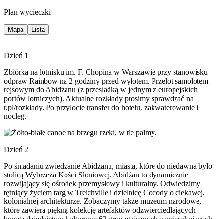
Plan wycieczki
Mapa
Lista
Dzień 1
Zbiórka na lotnisku im. F. Chopina w Warszawie przy stanowisku
odpraw Rainbow na 2 godziny przed wylotem. Przelot samolotem
rejsowym do Abidżanu (z przesiadką w jednym z europejskich
portów lotniczych). Aktualne rozkłady prosimy sprawdzać na
r.pl/rozklady. Po przylocie transfer do hotelu, zakwaterowanie i
nocleg.
Dzień 2
Po śniadaniu zwiedzanie Abidżanu, miasta, które do niedawna było
stolicą Wybrzeża Kości Słoniowej. Abidżan to dynamicznie
rozwijający się ośrodek przemysłowy i kulturalny. Odwiedzimy
tętniący życiem targ w Treichville i dzielnicę Cocody o ciekawej,
kolonialnej architekturze. Zobaczymy także muzeum narodowe,
które zawiera piękną kolekcję artefaktów odzwierciedlających
bogate dziedzictwo kulturowe 62 grup etnicznych zamieszkujących