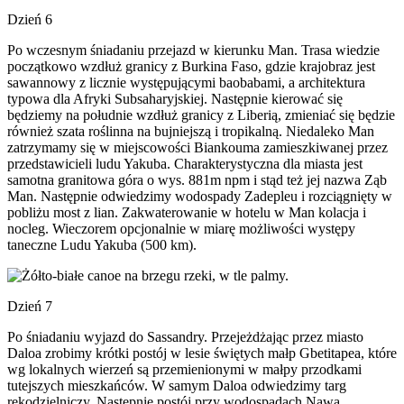
Dzień 6
Po wczesnym śniadaniu przejazd w kierunku Man. Trasa wiedzie
początkowo wzdłuż granicy z Burkina Faso, gdzie krajobraz jest
sawannowy z licznie występującymi baobabami, a architektura
typowa dla Afryki Subsaharyjskiej. Następnie kierować się
będziemy na południe wzdłuż granicy z Liberią, zmieniać się będzie
również szata roślinna na bujniejszą i tropikalną. Niedaleko Man
zatrzymamy się w miejscowości Biankouma zamieszkiwanej przez
przedstawicieli ludu Yakuba. Charakterystyczna dla miasta jest
samotna granitowa góra o wys. 881m npm i stąd też jej nazwa Ząb
Man. Następnie odwiedzimy wodospady Zadepleu i rozciągnięty w
pobliżu most z lian. Zakwaterowanie w hotelu w Man kolacja i
nocleg. Wieczorem opcjonalnie w miarę możliwości występy
taneczne Ludu Yakuba (500 km).
Dzień 7
Po śniadaniu wyjazd do Sassandry. Przejeżdżając przez miasto
Daloa zrobimy krótki postój w lesie świętych małp Gbetitapea, które
wg lokalnych wierzeń są przemienionymi w małpy przodkami
tutejszych mieszkańców. W samym Daloa odwiedzimy targ
rękodzielniczy. Następnie postój przy wodospadach Nawa,