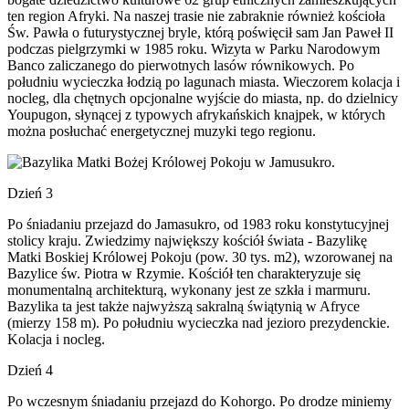
ten region Afryki. Na naszej trasie nie zabraknie również kościoła
Św. Pawła o futurystycznej bryle, którą poświęcił sam Jan Paweł II
podczas pielgrzymki w 1985 roku. Wizyta w Parku Narodowym
Banco zaliczanego do pierwotnych lasów równikowych. Po
południu wycieczka łodzią po lagunach miasta. Wieczorem kolacja i
nocleg, dla chętnych opcjonalne wyjście do miasta, np. do dzielnicy
Youpugon, słynącej z typowych afrykańskich knajpek, w których
można posłuchać energetycznej muzyki tego regionu.
Dzień 3
Po śniadaniu przejazd do Jamasukro, od 1983 roku konstytucyjnej
stolicy kraju. Zwiedzimy największy kościół świata - Bazylikę
Matki Boskiej Królowej Pokoju (pow. 30 tys. m2), wzorowanej na
Bazylice św. Piotra w Rzymie. Kościół ten charakteryzuje się
monumentalną architekturą, wykonany jest ze szkła i marmuru.
Bazylika ta jest także najwyższą sakralną świątynią w Afryce
(mierzy 158 m). Po południu wycieczka nad jezioro prezydenckie.
Kolacja i nocleg.
Dzień 4
Po wczesnym śniadaniu przejazd do Kohorgo. Po drodze miniemy