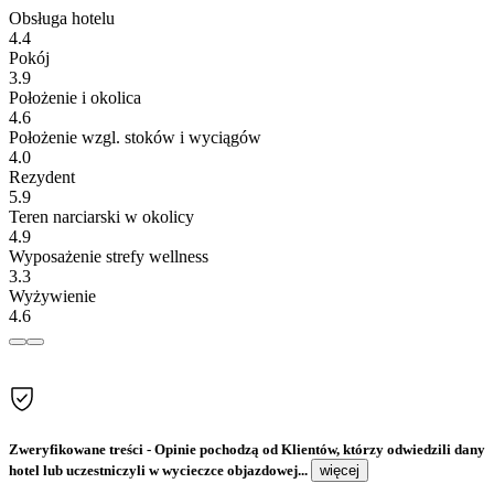
Obsługa hotelu
4.4
Pokój
3.9
Położenie i okolica
4.6
Położenie wzgl. stoków i wyciągów
4.0
Rezydent
5.9
Teren narciarski w okolicy
4.9
Wyposażenie strefy wellness
3.3
Wyżywienie
4.6
Zweryfikowane treści
- Opinie pochodzą od Klientów, którzy odwiedzili dany
hotel lub uczestniczyli w wycieczce objazdowej...
więcej