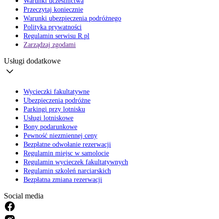
Warunki uczestnictwa
Przeczytaj koniecznie
Warunki ubezpieczenia podróżnego
Polityka prywatności
Regulamin serwisu R.pl
Zarządzaj zgodami
Usługi dodatkowe
Wycieczki fakultatywne
Ubezpieczenia podróżne
Parkingi przy lotnisku
Usługi lotniskowe
Bony podarunkowe
Pewność niezmiennej ceny
Bezpłatne odwołanie rezerwacji
Regulamin miejsc w samolocie
Regulamin wycieczek fakultatywnych
Regulamin szkoleń narciarskich
Bezpłatna zmiana rezerwacji
Social media