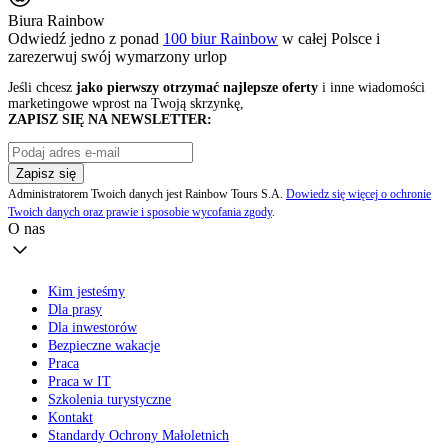
Biura Rainbow
Odwiedź jedno z ponad
100 biur Rainbow
w całej Polsce i
zarezerwuj swój
wymarzony urlop
Jeśli chcesz
jako pierwszy otrzymać najlepsze oferty
i inne wiadomości
marketingowe wprost na Twoją skrzynkę,
ZAPISZ SIĘ NA NEWSLETTER:
Zapisz się
Administratorem Twoich danych jest Rainbow Tours S.A.
Dowiedz się więcej o ochronie
Twoich danych oraz prawie i sposobie wycofania zgody
.
O nas
Kim jesteśmy
Dla prasy
Dla inwestorów
Bezpieczne wakacje
Praca
Praca w IT
Szkolenia turystyczne
Kontakt
Standardy Ochrony Małoletnich