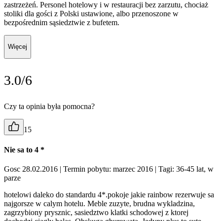
zastrzeżeń. Personel hotelowy i w restauracji bez zarzutu, chociaż
stoliki dla gości z Polski ustawione, albo przenoszone w
bezpośrednim sąsiedztwie z bufetem.
Więcej
3.0/6
Czy ta opinia była pomocna?
15
Nie sa to 4 *
Gosc 28.02.2016
| Termin pobytu: marzec 2016
| Tagi: 36-45 lat, w
parze
hotelowi daleko do standardu 4*.pokoje jakie rainbow rezerwuje sa
najgorsze w calym hotelu. Meble zuzyte, brudna wykladzina,
zagrzybiony prysznic, sasiedztwo klatki schodowej z ktorej