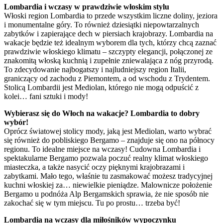
Lombardia i wczasy w prawdziwie włoskim stylu
Włoski region Lombardia to przede wszystkim liczne doliny, jeziora
i monumentalne góry. To również dziesiątki niepowtarzalnych
zabytków i zapierające dech w piersiach krajobrazy. Lombardia na
wakacje będzie też idealnym wyborem dla tych, którzy chcą zaznać
prawdziwie włoskiego klimatu – szczypty elegancji, połączonej ze
znakomitą włoską kuchnią i zupełnie zniewalająca z nóg przyrodą.
To zdecydowanie najbogatszy i najludniejszy region Italii,
graniczący od zachodu z Piemontem, a od wschodu z Trydentem.
Stolicą Lombardii jest Mediolan, którego nie mogą odpuścić z
kolei… fani sztuki i mody!
Wybierasz się do Włoch na wakacje? Lombardia to dobry
wybór!
Oprócz światowej stolicy mody, jaką jest Mediolan, warto wybrać
się również do pobliskiego Bergamo – znajduje się ono na północy
regionu. To idealne miejsce na wczasy! Cudowna Lombardia i
spektakularne Bergamo pozwala poczuć realny klimat włoskiego
miasteczka, a także nasycić oczy pięknymi krajobrazami i
zabytkami. Mało tego, właśnie tu zasmakować możesz tradycyjnej
kuchni włoskiej za… niewielkie pieniądze. Malownicze położenie
Bergamo u podnóża Alp Bergamskich sprawia, że nie sposób nie
zakochać się w tym miejscu. Tu po prostu… trzeba być!
Lombardia na wczasy dla miłośników wypoczynku