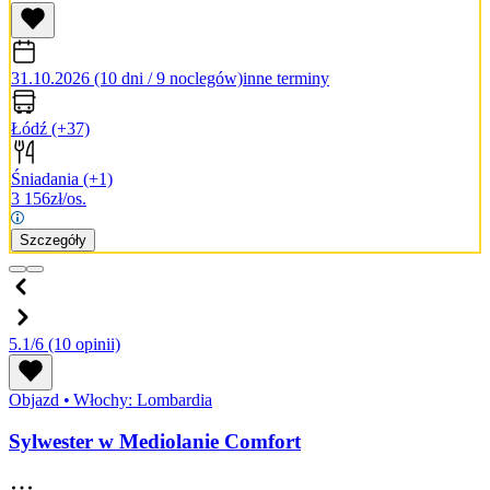
31.10.2026 (10 dni / 9 noclegów)
inne terminy
Łódź
(+37)
Śniadania
(+1)
3 156
zł/os.
Szczegóły
5.1/6
(10 opinii)
Objazd
•
Włochy: Lombardia
Sylwester w Mediolanie Comfort