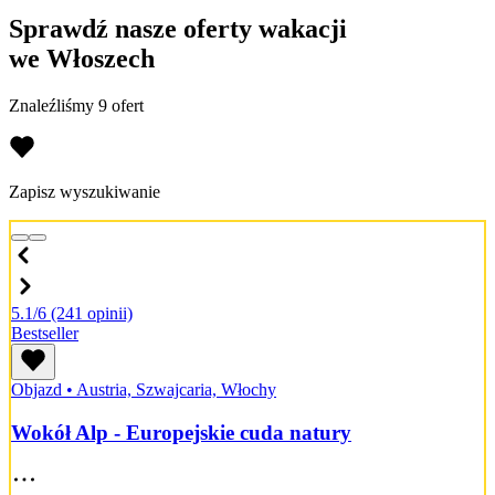
Sprawdź nasze oferty wakacji
we Włoszech
Znaleźliśmy 9 ofert
Zapisz wyszukiwanie
5.1/6
(241 opinii)
Bestseller
Objazd
•
Austria, Szwajcaria, Włochy
Wokół Alp - Europejskie cuda natury