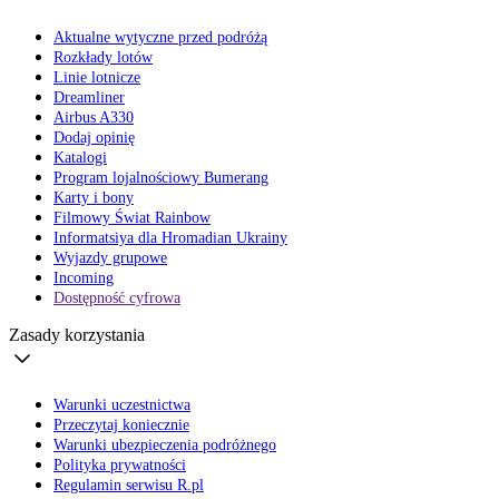
Aktualne wytyczne przed podróżą
Rozkłady lotów
Linie lotnicze
Dreamliner
Airbus A330
Dodaj opinię
Katalogi
Program lojalnościowy Bumerang
Karty i bony
Filmowy Świat Rainbow
Informatsiya dla Hromadian Ukrainy
Wyjazdy grupowe
Incoming
Dostępność cyfrowa
Zasady korzystania
Warunki uczestnictwa
Przeczytaj koniecznie
Warunki ubezpieczenia podróżnego
Polityka prywatności
Regulamin serwisu R.pl