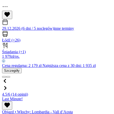
29.12.2026 (6 dni / 5 noclegów)
inne terminy
Łódź
(+26)
Śniadania
(+1)
1 979
zł/os.
Cena regularna:
2 179
zł
Najniższa cena z 30 dni: 1 935 zł
Szczegóły
4.5/6
(14 opinii)
Last Minute!
Objazd
•
Włochy: Lombardia - Vall d’Aosta