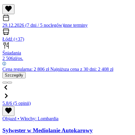
29.12.2026 (7 dni / 5 noclegów)
inne terminy
Łódź
(+37)
Śniadania
2 506
zł/os.
Cena regularna:
2 806
zł
Najniższa cena z 30 dni: 2 408 zł
Szczegóły
5.8/6
(5 opinii)
Objazd
•
Włochy: Lombardia
Sylwester w Mediolanie Autokarowy