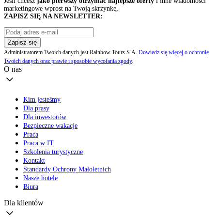
Jeśli chcesz
jako pierwszy otrzymać najlepsze oferty
i inne wiadomości
marketingowe wprost na Twoją skrzynkę,
ZAPISZ SIĘ NA NEWSLETTER:
Zapisz się
Administratorem Twoich danych jest Rainbow Tours S.A.
Dowiedz się więcej o ochronie
Twoich danych oraz prawie i sposobie wycofania zgody
.
O nas
Kim jesteśmy
Dla prasy
Dla inwestorów
Bezpieczne wakacje
Praca
Praca w IT
Szkolenia turystyczne
Kontakt
Standardy Ochrony Małoletnich
Nasze hotele
Biura
Dla klientów