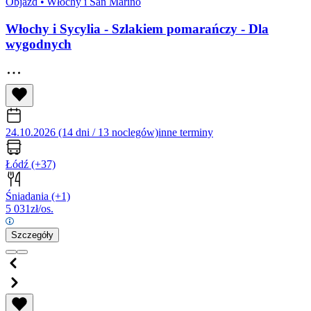
Objazd
•
Włochy i San Marino
Włochy i Sycylia - Szlakiem pomarańczy - Dla
wygodnych
24.10.2026 (14 dni / 13 noclegów)
inne terminy
Łódź
(+37)
Śniadania
(+1)
5 031
zł/os.
Szczegóły