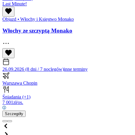
Last Minute!
Objazd
•
Włochy i Księstwo Monako
Włochy ze szczyptą Monako
26.09.2026 (8 dni / 7 noclegów)
inne terminy
Warszawa Chopin
Śniadania
(+1)
7 001
zł/os.
Szczegóły