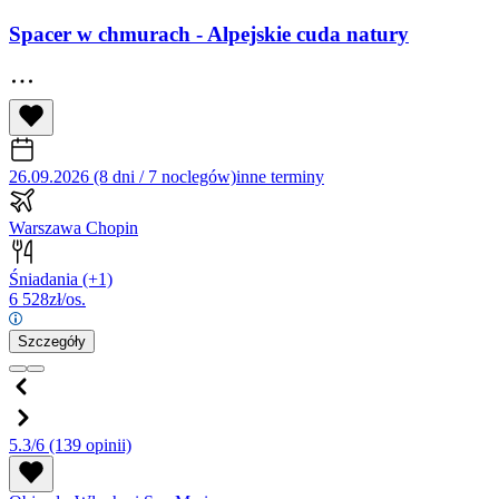
Spacer w chmurach - Alpejskie cuda natury
26.09.2026 (8 dni / 7 noclegów)
inne terminy
Warszawa Chopin
Śniadania
(+1)
6 528
zł/os.
Szczegóły
5.3/6
(139 opinii)