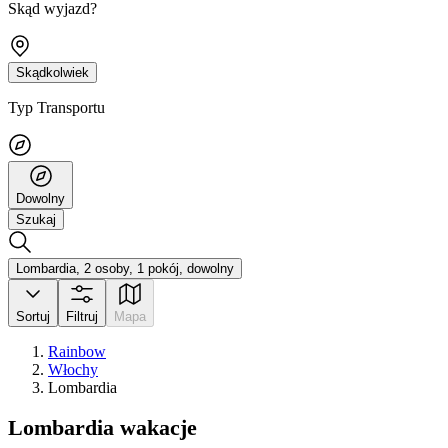
Skąd wyjazd?
Skądkolwiek
Typ Transportu
Dowolny
Szukaj
Lombardia, 2 osoby, 1 pokój, dowolny
Sortuj
Filtruj
Mapa
Rainbow
Włochy
Lombardia
Lombardia wakacje