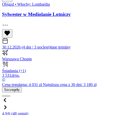
Objazd
•
Włochy: Lombardia
Sylwester w Mediolanie Lotniczy
30.12.2026 (4 dni / 3 noclegi)
inne terminy
Warszawa Chopin
Śniadania
(+1)
3 531
zł/os.
Cena regularna:
4 031
zł
Najniższa cena z 30 dni: 3 180 zł
Szczegóły
4.9/6
(48 opinii)