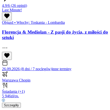
4.9/6
(26 opinii)
Last Minute!
Objazd
•
Włochy: Toskania - Lombardia
Florencja & Mediolan - Z pasji do życia, z miłości do
sztuki
26.09.2026 (8 dni / 7 noclegów)
inne terminy
Warszawa Chopin
Śniadania
(+1)
5 946
zł/os.
Szczegóły