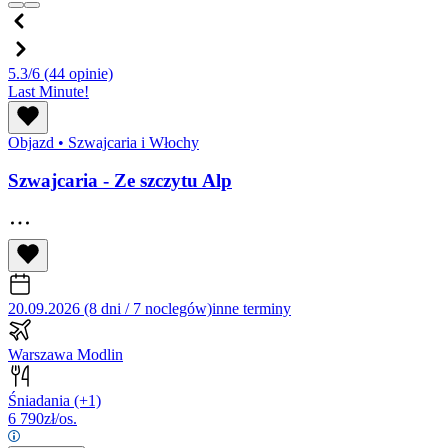
5.3/6
(44 opinie)
Last Minute!
Objazd
•
Szwajcaria i Włochy
Szwajcaria - Ze szczytu Alp
20.09.2026 (8 dni / 7 noclegów)
inne terminy
Warszawa Modlin
Śniadania
(+1)
6 790
zł/os.