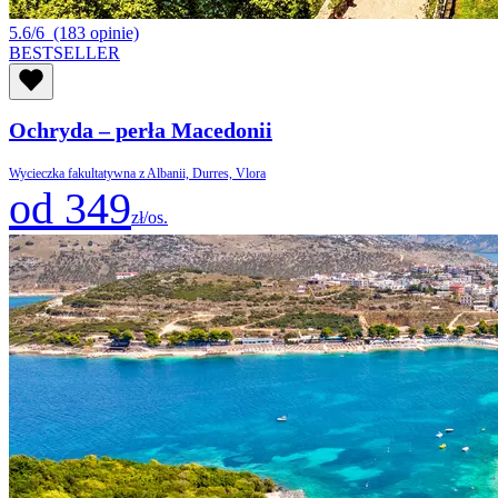
5.6/6
(183 opinie)
BESTSELLER
Ochryda – perła Macedonii
Wycieczka fakultatywna z Albanii, Durres, Vlora
od 349
zł/os.