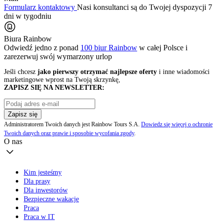
Formularz kontaktowy
Nasi konsultanci są do Twojej dyspozycji 7
dni w tygodniu
Biura Rainbow
Odwiedź jedno z ponad
100 biur Rainbow
w całej Polsce i
zarezerwuj swój
wymarzony urlop
Jeśli chcesz
jako pierwszy otrzymać najlepsze oferty
i inne wiadomości
marketingowe wprost na Twoją skrzynkę,
ZAPISZ SIĘ NA NEWSLETTER:
Zapisz się
Administratorem Twoich danych jest Rainbow Tours S.A.
Dowiedz się więcej o ochronie
Twoich danych oraz prawie i sposobie wycofania zgody
.
O nas
Kim jesteśmy
Dla prasy
Dla inwestorów
Bezpieczne wakacje
Praca
Praca w IT