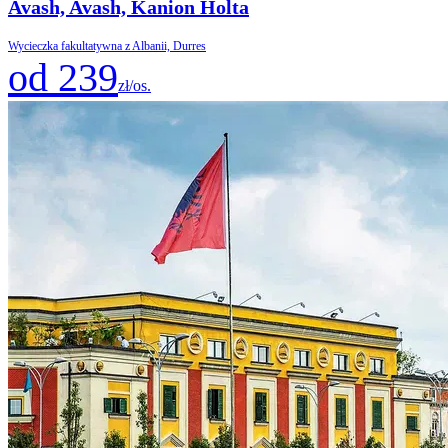
Avash, Avash, Kanion Holta
Wycieczka fakultatywna z Albanii, Durres
od 239
zł/os.