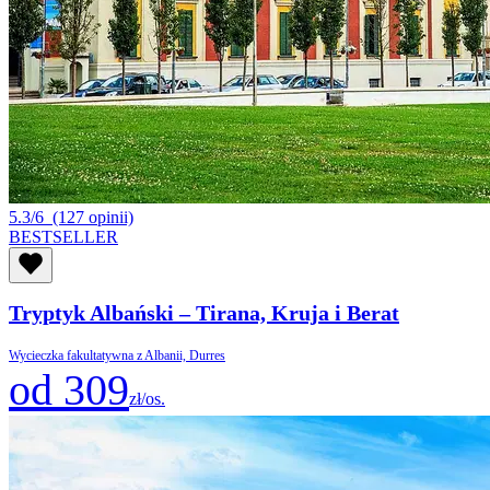
5.3/6
(127 opinii)
BESTSELLER
Tryptyk Albański – Tirana, Kruja i Berat
Wycieczka fakultatywna z Albanii, Durres
od 309
zł/os.