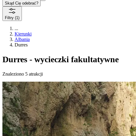
Skąd Cię odebrać?
Filtry
(1)
...
Kierunki
Albania
Durres
Durres - wycieczki fakultatywne
Znaleziono 5 atrakcji