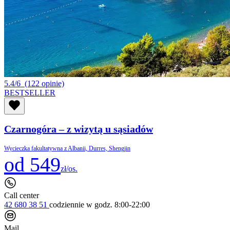
5.4/6
(122 opinie)
BESTSELLER
Czarnogóra – z wizytą u sąsiadów
Wycieczka fakultatywna z Albanii, Durres, Shengjin
od 549
zł/os.
Call center
42 680 38 51
codziennie
w godz. 8:00-22:00
Mail