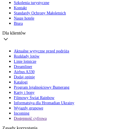
Szkolenia turystyczne
Kontakt
Standardy Ochrony Małoletnich
Nasze hotele
Biura
Dla klientów
Aktualne wytyczne przed podróżą
Rozkłady lotów
Linie lotnicze
Dreamliner
Airbus A330
Dodaj opinię
Katalogi
Program lojalnościowy Bumerang
Karty i bony
Filmowy Świat Rainbow
Informatsiya dla Hromadian Ukrainy
Wyjazdy grupowe
Incoming
Dostępność cyfrowa
Zasady korzystania