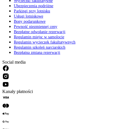
Wycieczki fakultatywne
Ubezpieczenia podróżne
Parkingi przy lotnisku
Usługi lotniskowe
Bony podarunkowe
Pewność niezmiennej ceny
Bezpłatne odwołanie rezerwacji
Regulamin miejsc w samolocie
Regulamin wycieczek fakultatywnych
Regulamin szkoleń narciarskich
Bezpłatna zmiana rezerwacji
Social media
Kanały płatności