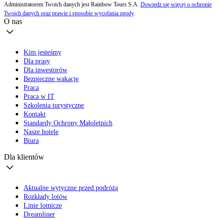
Administratorem Twoich danych jest Rainbow Tours S.A.
Dowiedz się więcej o ochronie
Twoich danych oraz prawie i sposobie wycofania zgody
.
O nas
Kim jesteśmy
Dla prasy
Dla inwestorów
Bezpieczne wakacje
Praca
Praca w IT
Szkolenia turystyczne
Kontakt
Standardy Ochrony Małoletnich
Nasze hotele
Biura
Dla klientów
Aktualne wytyczne przed podróżą
Rozkłady lotów
Linie lotnicze
Dreamliner