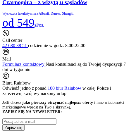
Czarnogóra – z wizytą u sąsiadów
Wycieczka fakultatywna z Albanii, Durres, Shengjin
od 549
zł/os.
Call center
42 680 38 51
codziennie
w godz. 8:00-22:00
Mail
Formularz kontaktowy
Nasi konsultanci są do Twojej dyspozycji 7
dni w tygodniu
Biura Rainbow
Odwiedź jedno z ponad
100 biur Rainbow
w całej Polsce i
zarezerwuj swój
wymarzony urlop
Jeśli chcesz
jako pierwszy otrzymać najlepsze oferty
i inne wiadomości
marketingowe wprost na Twoją skrzynkę,
ZAPISZ SIĘ NA NEWSLETTER:
Zapisz się