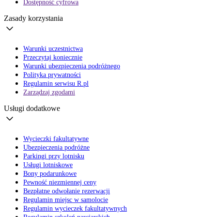
Dostępność cyfrowa
Zasady korzystania
Warunki uczestnictwa
Przeczytaj koniecznie
Warunki ubezpieczenia podróżnego
Polityka prywatności
Regulamin serwisu R.pl
Zarządzaj zgodami
Usługi dodatkowe
Wycieczki fakultatywne
Ubezpieczenia podróżne
Parkingi przy lotnisku
Usługi lotniskowe
Bony podarunkowe
Pewność niezmiennej ceny
Bezpłatne odwołanie rezerwacji
Regulamin miejsc w samolocie
Regulamin wycieczek fakultatywnych