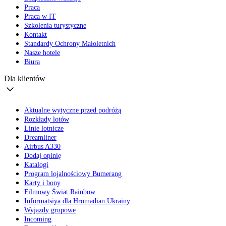
Praca
Praca w IT
Szkolenia turystyczne
Kontakt
Standardy Ochrony Małoletnich
Nasze hotele
Biura
Dla klientów
Aktualne wytyczne przed podróżą
Rozkłady lotów
Linie lotnicze
Dreamliner
Airbus A330
Dodaj opinię
Katalogi
Program lojalnościowy Bumerang
Karty i bony
Filmowy Świat Rainbow
Informatsiya dla Hromadian Ukrainy
Wyjazdy grupowe
Incoming