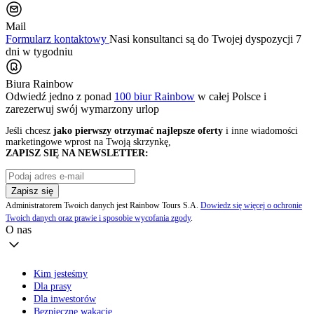
Mail
Formularz kontaktowy
Nasi konsultanci są do Twojej dyspozycji 7
dni w tygodniu
Biura Rainbow
Odwiedź jedno z ponad
100 biur Rainbow
w całej Polsce i
zarezerwuj swój
wymarzony urlop
Jeśli chcesz
jako pierwszy otrzymać najlepsze oferty
i inne wiadomości
marketingowe wprost na Twoją skrzynkę,
ZAPISZ SIĘ NA NEWSLETTER:
Zapisz się
Administratorem Twoich danych jest Rainbow Tours S.A.
Dowiedz się więcej o ochronie
Twoich danych oraz prawie i sposobie wycofania zgody
.
O nas
Kim jesteśmy
Dla prasy
Dla inwestorów
Bezpieczne wakacje