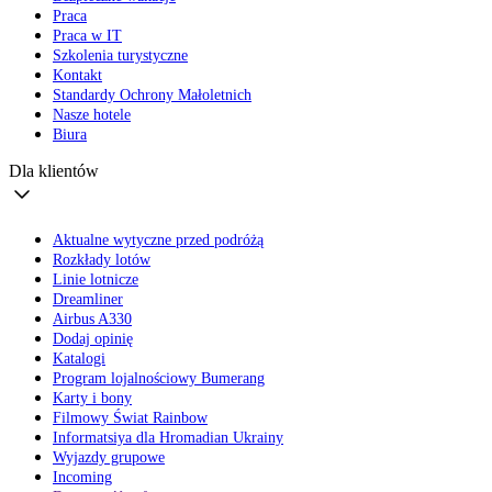
Praca
Praca w IT
Szkolenia turystyczne
Kontakt
Standardy Ochrony Małoletnich
Nasze hotele
Biura
Dla klientów
Aktualne wytyczne przed podróżą
Rozkłady lotów
Linie lotnicze
Dreamliner
Airbus A330
Dodaj opinię
Katalogi
Program lojalnościowy Bumerang
Karty i bony
Filmowy Świat Rainbow
Informatsiya dla Hromadian Ukrainy
Wyjazdy grupowe
Incoming