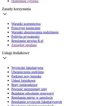
Dostępność cyfrowa
Zasady korzystania
Warunki uczestnictwa
Przeczytaj koniecznie
Warunki ubezpieczenia podróżnego
Polityka prywatności
Regulamin serwisu R.pl
Zarządzaj zgodami
Usługi dodatkowe
Wycieczki fakultatywne
Ubezpieczenia podróżne
Parkingi przy lotnisku
Usługi lotniskowe
Bony podarunkowe
Pewność niezmiennej ceny
Bezpłatne odwołanie rezerwacji
Regulamin miejsc w samolocie
Regulamin wycieczek fakultatywnych