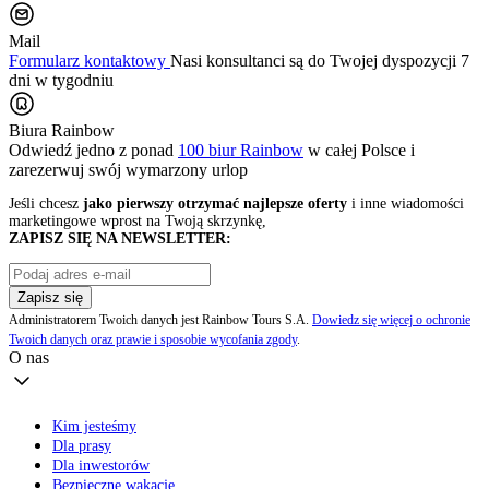
Mail
Formularz kontaktowy
Nasi konsultanci są do Twojej dyspozycji 7
dni w tygodniu
Biura Rainbow
Odwiedź jedno z ponad
100 biur Rainbow
w całej Polsce i
zarezerwuj swój
wymarzony urlop
Jeśli chcesz
jako pierwszy otrzymać najlepsze oferty
i inne wiadomości
marketingowe wprost na Twoją skrzynkę,
ZAPISZ SIĘ NA NEWSLETTER:
Zapisz się
Administratorem Twoich danych jest Rainbow Tours S.A.
Dowiedz się więcej o ochronie
Twoich danych oraz prawie i sposobie wycofania zgody
.
O nas
Kim jesteśmy
Dla prasy
Dla inwestorów
Bezpieczne wakacje