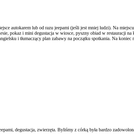
sce autokarem lub od razu jeepami (jeśli jest mniej ludzi). Na miejscu
lesie, pokaz i mini degustacja w wiosce, pyszny obiad w restauracji na
gielsku i tłumaczący plan zabawy na początku spotkania. Na koniec 
eepami, degustacja, zwierzęta. Byliśmy z córką była bardzo zadowolon