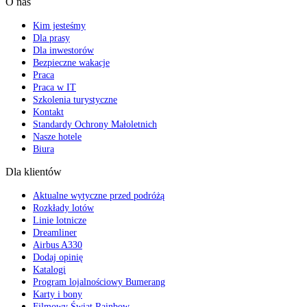
O nas
Kim jesteśmy
Dla prasy
Dla inwestorów
Bezpieczne wakacje
Praca
Praca w IT
Szkolenia turystyczne
Kontakt
Standardy Ochrony Małoletnich
Nasze hotele
Biura
Dla klientów
Aktualne wytyczne przed podróżą
Rozkłady lotów
Linie lotnicze
Dreamliner
Airbus A330
Dodaj opinię
Katalogi
Program lojalnościowy Bumerang
Karty i bony
Filmowy Świat Rainbow