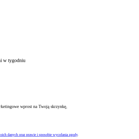
ni w tygodniu
rketingowe wprost na Twoją skrzynkę,
oich danych oraz prawie i sposobie wycofania zgody
.