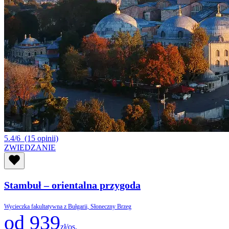
5.4/6
(15 opinii)
ZWIEDZANIE
Stambuł – orientalna przygoda
Wycieczka fakultatywna z Bułgarii, Słoneczny Brzeg
od 939
zł/os.