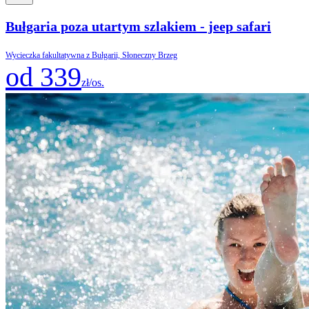
Bułgaria poza utartym szlakiem - jeep safari
Wycieczka fakultatywna z Bułgarii, Słoneczny Brzeg
od 339
zł/os.