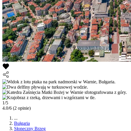
1/5
4.0/6
(2 opinie)
...
Bułgaria
Słoneczny Brzeg