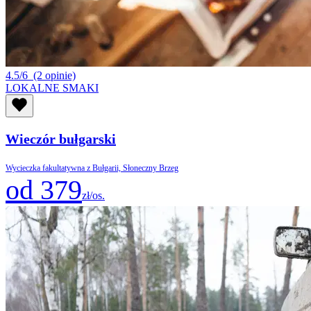
4.5/6
(2 opinie)
LOKALNE SMAKI
Wieczór bułgarski
Wycieczka fakultatywna z Bułgarii, Słoneczny Brzeg
od 379
zł/os.