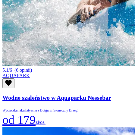
5.1/6
(6 opinii)
AQUAPARK
Wodne szaleństwo w Aquaparku Nessebar
Wycieczka fakultatywna z Bułgarii, Słoneczny Brzeg
od 179
zł/os.