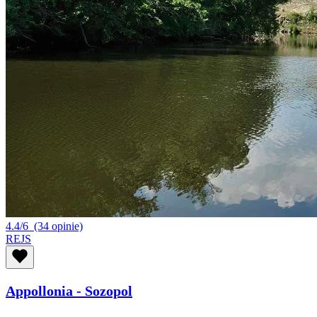
4.4/6
(34 opinie)
REJS
Appollonia - Sozopol