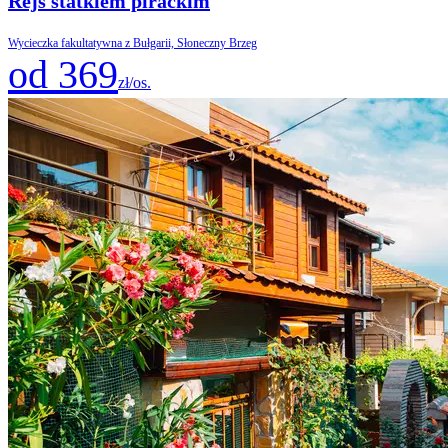
Rejs statkiem pirackim
Wycieczka fakultatywna z Bułgarii, Słoneczny Brzeg
od 369
zł/os.