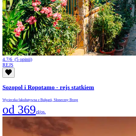
4.7/6
(5 opinii)
REJS
Sozopol i Ropotamo - rejs statkiem
Wycieczka fakultatywna z Bułgarii, Słoneczny Brzeg
od 369
zł/os.