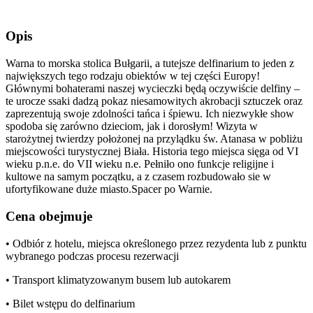
Opis
Warna to morska stolica Bułgarii, a tutejsze delfinarium to jeden z
największych tego rodzaju obiektów w tej części Europy!
Głównymi bohaterami naszej wycieczki będą oczywiście delfiny –
te urocze ssaki dadzą pokaz niesamowitych akrobacji sztuczek oraz
zaprezentują swoje zdolności tańca i śpiewu. Ich niezwykłe show
spodoba się zarówno dzieciom, jak i dorosłym! Wizyta w
starożytnej twierdzy położonej na przylądku św. Atanasa w pobliżu
miejscowości turystycznej Biała. Historia tego miejsca sięga od VI
wieku p.n.e. do VII wieku n.e. Pełniło ono funkcje religijne i
kultowe na samym początku, a z czasem rozbudowało sie w
ufortyfikowane duże miasto.Spacer po Warnie.
Cena obejmuje
• Odbiór z hotelu, miejsca określonego przez rezydenta lub z punktu
wybranego podczas procesu rezerwacji
• Transport klimatyzowanym busem lub autokarem
• Bilet wstępu do delfinarium