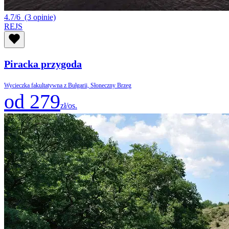
4.7/6
(3 opinie)
REJS
Piracka przygoda
Wycieczka fakultatywna z Bułgarii, Słoneczny Brzeg
od 279
zł/os.