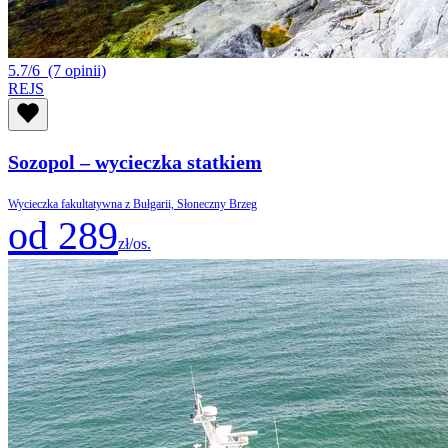
5.7/6
(7 opinii)
REJS
Sozopol – wycieczka statkiem
Wycieczka fakultatywna z Bułgarii, Słoneczny Brzeg
od 289
zł/os.