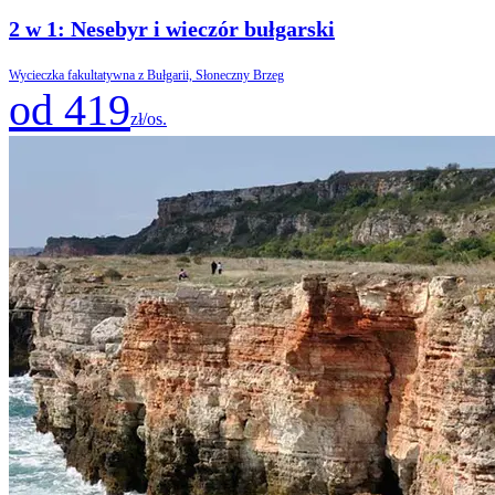
2 w 1: Nesebyr i wieczór bułgarski
Wycieczka fakultatywna z Bułgarii, Słoneczny Brzeg
od 419
zł/os.