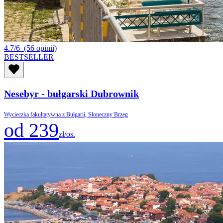
4.7/6
(56 opinii)
BESTSELLER
Nesebyr - bułgarski Dubrownik
Wycieczka fakultatywna z Bułgarii, Słoneczny Brzeg
od 239
zł/os.