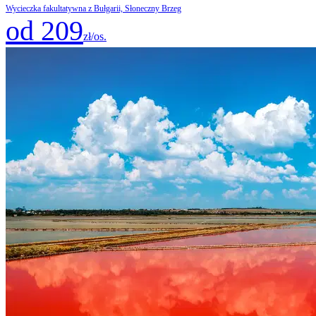
Wycieczka fakultatywna z Bułgarii, Słoneczny Brzeg
od 209
zł/os.