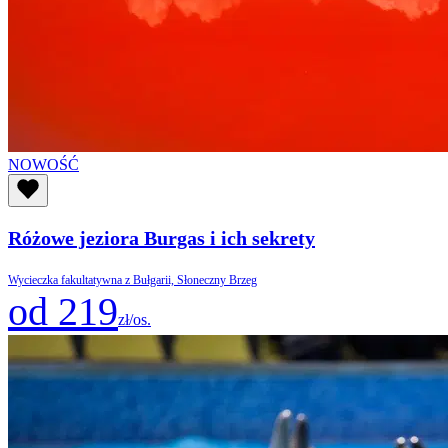
NOWOŚĆ
Różowe jeziora Burgas i ich sekrety
Wycieczka fakultatywna z Bułgarii, Słoneczny Brzeg
od 219
zł/os.