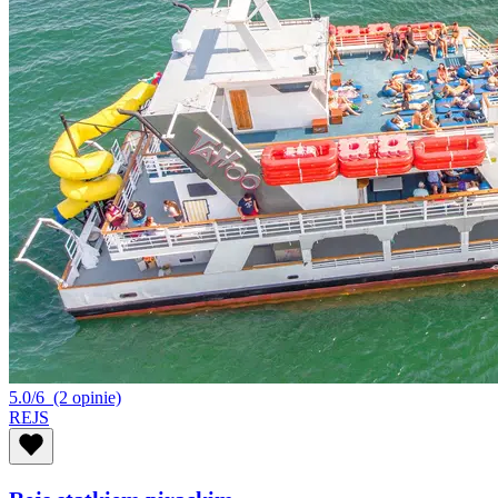
5.0/6
(2 opinie)
REJS