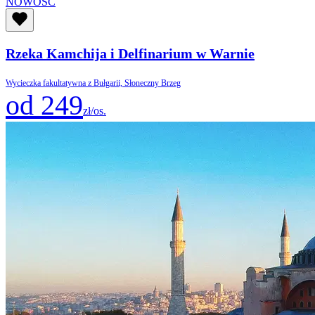
NOWOŚĆ
Rzeka Kamchija i Delfinarium w Warnie
Wycieczka fakultatywna z Bułgarii, Słoneczny Brzeg
od 249
zł/os.