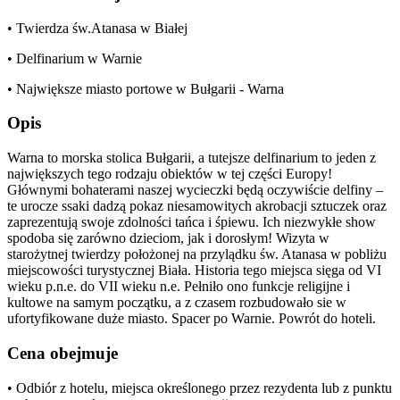
• Twierdza św.Atanasa w Białej
• Delfinarium w Warnie
• Największe miasto portowe w Bułgarii - Warna
Opis
Warna to morska stolica Bułgarii, a tutejsze delfinarium to jeden z
największych tego rodzaju obiektów w tej części Europy!
Głównymi bohaterami naszej wycieczki będą oczywiście delfiny –
te urocze ssaki dadzą pokaz niesamowitych akrobacji sztuczek oraz
zaprezentują swoje zdolności tańca i śpiewu. Ich niezwykłe show
spodoba się zarówno dzieciom, jak i dorosłym! Wizyta w
starożytnej twierdzy położonej na przylądku św. Atanasa w pobliżu
miejscowości turystycznej Biała. Historia tego miejsca sięga od VI
wieku p.n.e. do VII wieku n.e. Pełniło ono funkcje religijne i
kultowe na samym początku, a z czasem rozbudowało sie w
ufortyfikowane duże miasto. Spacer po Warnie. Powrót do hoteli.
Cena obejmuje
• Odbiór z hotelu, miejsca określonego przez rezydenta lub z punktu