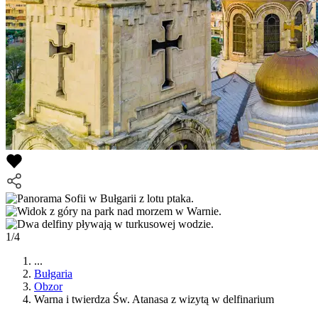
1/4
...
Bułgaria
Obzor
Warna i twierdza Św. Atanasa z wizytą w delfinarium