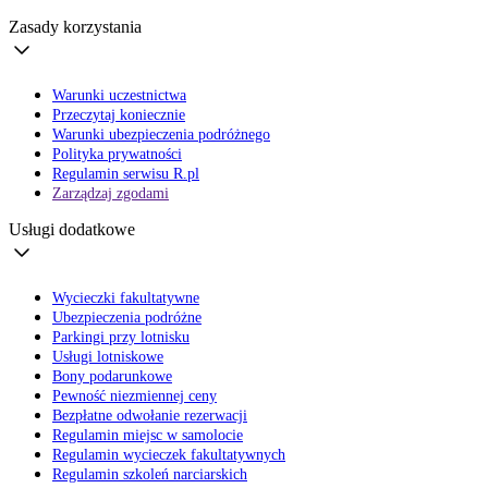
Zasady korzystania
Warunki uczestnictwa
Przeczytaj koniecznie
Warunki ubezpieczenia podróżnego
Polityka prywatności
Regulamin serwisu R.pl
Zarządzaj zgodami
Usługi dodatkowe
Wycieczki fakultatywne
Ubezpieczenia podróżne
Parkingi przy lotnisku
Usługi lotniskowe
Bony podarunkowe
Pewność niezmiennej ceny
Bezpłatne odwołanie rezerwacji
Regulamin miejsc w samolocie
Regulamin wycieczek fakultatywnych
Regulamin szkoleń narciarskich