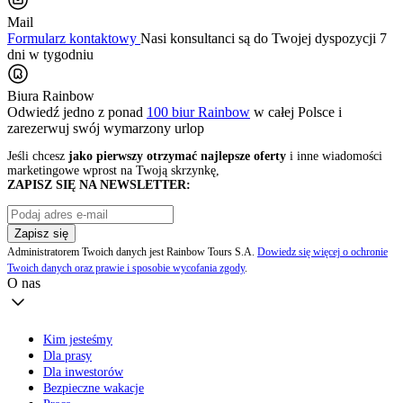
Mail
Formularz kontaktowy
Nasi konsultanci są do Twojej dyspozycji 7
dni w tygodniu
Biura Rainbow
Odwiedź jedno z ponad
100 biur Rainbow
w całej Polsce i
zarezerwuj swój
wymarzony urlop
Jeśli chcesz
jako pierwszy otrzymać najlepsze oferty
i inne wiadomości
marketingowe wprost na Twoją skrzynkę,
ZAPISZ SIĘ NA NEWSLETTER:
Zapisz się
Administratorem Twoich danych jest Rainbow Tours S.A.
Dowiedz się więcej o ochronie
Twoich danych oraz prawie i sposobie wycofania zgody
.
O nas
Kim jesteśmy
Dla prasy
Dla inwestorów
Bezpieczne wakacje