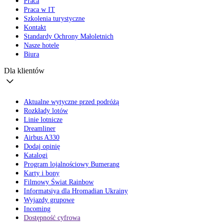
Praca
Praca w IT
Szkolenia turystyczne
Kontakt
Standardy Ochrony Małoletnich
Nasze hotele
Biura
Dla klientów
Aktualne wytyczne przed podróżą
Rozkłady lotów
Linie lotnicze
Dreamliner
Airbus A330
Dodaj opinię
Katalogi
Program lojalnościowy Bumerang
Karty i bony
Filmowy Świat Rainbow
Informatsiya dla Hromadian Ukrainy
Wyjazdy grupowe
Incoming
Dostępność cyfrowa