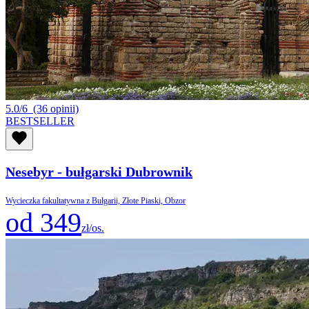
5.0/6
(36 opinii)
BESTSELLER
Nesebyr - bułgarski Dubrownik
Wycieczka fakultatywna z Bułgarii, Złote Piaski, Obzor
od 349
zł/os.