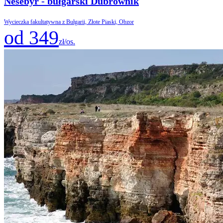
Nesebyr - bułgarski Dubrownik
Wycieczka fakultatywna z Bułgarii, Złote Piaski, Obzor
od 349
zł/os.