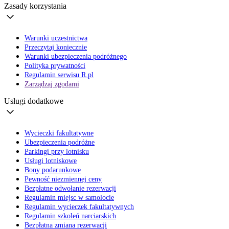
Zasady korzystania
Warunki uczestnictwa
Przeczytaj koniecznie
Warunki ubezpieczenia podróżnego
Polityka prywatności
Regulamin serwisu R.pl
Zarządzaj zgodami
Usługi dodatkowe
Wycieczki fakultatywne
Ubezpieczenia podróżne
Parkingi przy lotnisku
Usługi lotniskowe
Bony podarunkowe
Pewność niezmiennej ceny
Bezpłatne odwołanie rezerwacji
Regulamin miejsc w samolocie
Regulamin wycieczek fakultatywnych
Regulamin szkoleń narciarskich
Bezpłatna zmiana rezerwacji