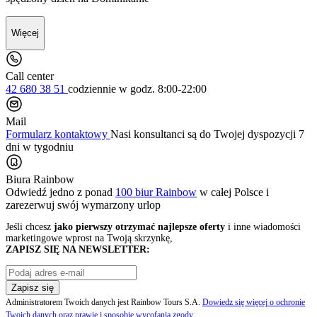
Więcej
Call center
42 680 38 51
codziennie
w godz. 8:00-22:00
Mail
Formularz kontaktowy
Nasi konsultanci są do Twojej dyspozycji 7
dni w tygodniu
Biura Rainbow
Odwiedź jedno z ponad
100 biur Rainbow
w całej Polsce i
zarezerwuj swój
wymarzony urlop
Jeśli chcesz
jako pierwszy otrzymać najlepsze oferty
i inne wiadomości
marketingowe wprost na Twoją skrzynkę,
ZAPISZ SIĘ NA NEWSLETTER:
Zapisz się
Administratorem Twoich danych jest Rainbow Tours S.A.
Dowiedz się więcej o ochronie
Twoich danych oraz prawie i sposobie wycofania zgody
.