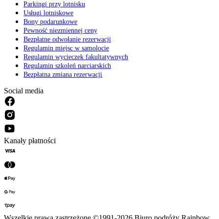
Parkingi przy lotnisku
Usługi lotniskowe
Bony podarunkowe
Pewność niezmiennej ceny
Bezpłatne odwołanie rezerwacji
Regulamin miejsc w samolocie
Regulamin wycieczek fakultatywnych
Regulamin szkoleń narciarskich
Bezpłatna zmiana rezerwacji
Social media
Kanały płatności
Wszelkie prawa zastrzeżone ©1991-2026 Biuro podróży Rainbow