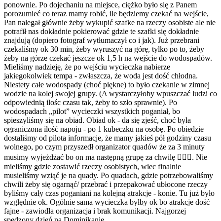
ponownie. Po dojechaniu na miejsce, ciężko było się z Panem
porozumieć co teraz mamy robić, ile będziemy czekać na wejście,
Pan nalegał głównie żeby wykupić szafke na rzeczy osobiste ale nie
potrafił nas dokładnie pokierować gdzie te szafki się dokładnie
znajdują (dopiero fotograf wytłumaczył co i jak). Już przebrani
czekaliśmy ok 30 min, żeby wyruszyć na górę, tylko po to, żeby
żeby na górze czekać jeszcze ok 1,5 h na wejście do wodospadów.
Mieliśmy nadzieję, że po wejściu wycieczka nabierze
jakiegokolwiek tempa - zwłaszcza, że woda jest dość chłodna.
Niestety całe wodospady (choć piękne) to było czekanie w zimnej
wodzie na kolej swojej grupy. (A wystarczyłoby wpuszczać ludzi co
odpowiednią ilośc czasu tak, żeby to szło sprawnie). Po
wodospadach „pilot” wycieczki wszystkich poganiał, bo
spieszyliśmy się na obiad. Obiad ok - da się zjeść, choć była
ograniczona ilość napoju - po 1 kubeczku na osobę. Po obiedzie
dostaliśmy od pilota informacje, że mamy jakieś pół godziny czasu
wolnego, po czym przyszedł organizator quadów że za 3 minuty
musimy wyjeżdżać bo on ma następną grupę za chwilę 🤦🏼‍♀️. Nie
mieliśmy gdzie zostawić rzeczy osobistych, wiec finalnie
musieliśmy wziąć je na quady. Po quadach, gdzie potrzebowaliśmy
chwili żeby się ogarnąć/ przebrać i przepakować ubłocone rzeczy
byliśmy cały czas poganiani na kolejną atrakcje - konie. Tu już było
względnie ok. Ogólnie sama wycieczka byłby ok bo atrakcje dość
fajne - zawiodła organizacja i brak komunikacji. Najgorzej
spędzony dzień na Dominikanie