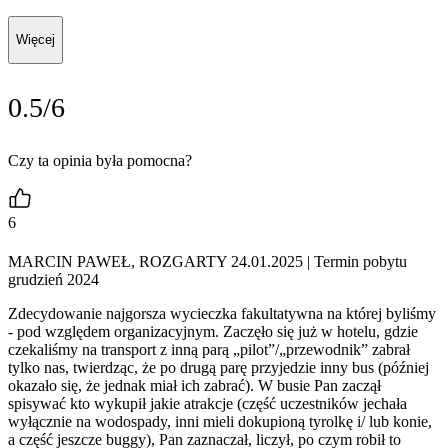
Więcej
0.5/6
Czy ta opinia była pomocna?
6
MARCIN PAWEŁ, ROZGARTY 24.01.2025
| Termin pobytu
grudzień 2024
Zdecydowanie najgorsza wycieczka fakultatywna na której byliśmy
- pod względem organizacyjnym. Zaczęło się już w hotelu, gdzie
czekaliśmy na transport z inną parą „pilot”/„przewodnik” zabrał
tylko nas, twierdząc, że po drugą parę przyjedzie inny bus (później
okazało się, że jednak miał ich zabrać). W busie Pan zaczął
spisywać kto wykupił jakie atrakcje (część uczestników jechała
wyłącznie na wodospady, inni mieli dokupioną tyrolkę i/ lub konie,
a część jeszcze buggy), Pan zaznaczał, liczył, po czym robił to