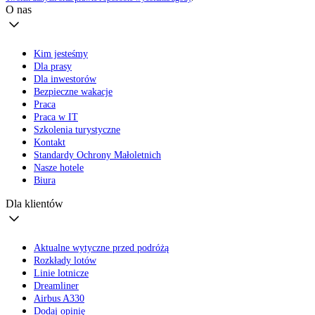
O nas
Kim jesteśmy
Dla prasy
Dla inwestorów
Bezpieczne wakacje
Praca
Praca w IT
Szkolenia turystyczne
Kontakt
Standardy Ochrony Małoletnich
Nasze hotele
Biura
Dla klientów
Aktualne wytyczne przed podróżą
Rozkłady lotów
Linie lotnicze
Dreamliner
Airbus A330
Dodaj opinię