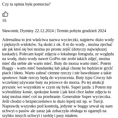
Czy ta opinia była pomocna?
16
Sławomir, Dyminy 22.12.2024
| Termin pobytu grudzień 2024
Adrenalina to jest właściwa nazwa wycieczki, najpierw dużo wody
i pięknych widoków. Są skoki z ok. 8 m do wody , można zjechać
ale jak ktoś się boi można po prostu zejść (dotyczy największej
kaskady). Polecam kupić zdjęcia o lokalnego fotografa, ze względu
na wodę, dużo wody nawet GoPro nie zrobi takich zdjęć, można
mieć dla siebie ale warto mieć. Buty do morza warto mieć. Potem
Buggy - warto mieć bandamkę lub jakąś chustę bo będziecie gryźć
piach i błoto. Warto zabrać ciemne rzeczy i nie bawełniane a takie
sportowe. białe rzeczy będą do wyrzucenia. Buty typu Crocsy lub
wcześniej używane buty na jeżowce do morza. Po tej atrakcji
prysznic we wszystkim w czym się było. Super jazda :) Potem my
wybraliśmy konie, spokojne konie i jak ktoś chce ładne zdjęcia to
tutaj można mieć coś na przebranie. Generalnie Super wycieczka.
Jeśli chodzi o bezpieczeństwo to dużo lepeij niż np. w Turcji.
Naprawdę wszystko pod kontrolą, jedynie w buggy urwał się nam
uchwyt o pasów ale zaraz jak zobaczyła obsługa to ogarnęli na
szybko innych uchwyt i szeklę i pasy miałem.